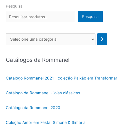
Pesquisa
Pesquisa
Se
l
e
Catálogos da Rommanel
c
i
o
Catálogo Rommanel 2021 - coleção Paixão em Transformar
n
e
Catálogo da Rommanel - joias clássicas
u
m
Catálogo da Rommanel 2020
a
c
Coleção Amor em Festa, Simone & Simaria
a