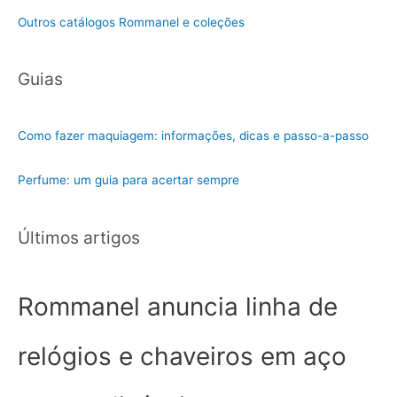
t
Outros catálogos Rommanel e coleções
e
g
Guias
o
r
i
Como fazer maquiagem: informações, dicas e passo-a-passo
a
Perfume: um guia para acertar sempre
Últimos artigos
Rommanel anuncia linha de
relógios e chaveiros em aço