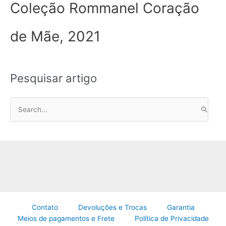
Coleção Rommanel Coração
de Mãe, 2021
Pesquisar artigo
P
e
s
q
u
i
s
a
Contato
Devoluções e Trocas
Garantia
r
Meios de pagamentos e Frete
Política de Privacidade