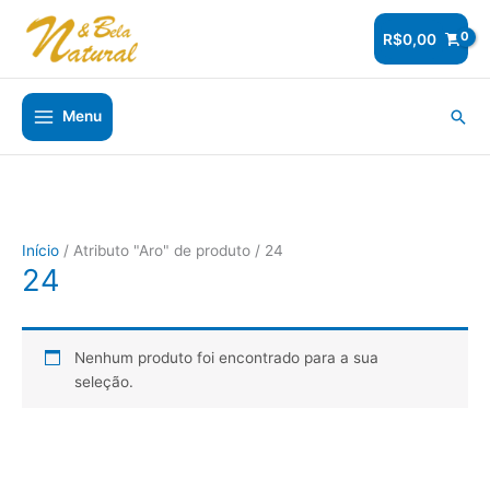
Ir
para
R$
0,00
o
conteúdo
Pesq
Menu
Início
/ Atributo "Aro" de produto / 24
24
Nenhum produto foi encontrado para a sua
seleção.