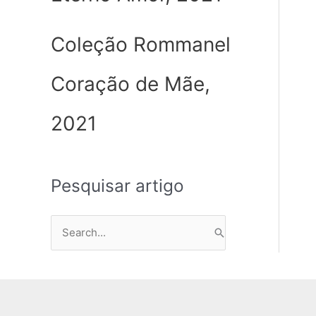
Coleção Rommanel
Coração de Mãe,
2021
Pesquisar artigo
P
e
s
q
u