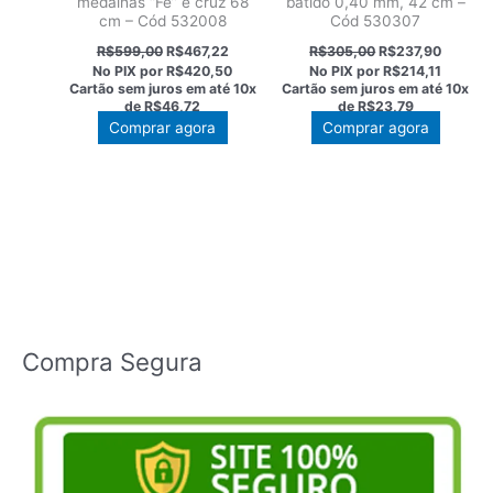
medalhas “Fé” e cruz 68
batido 0,40 mm, 42 cm –
cm – Cód 532008
Cód 530307
O
O
O
O
R$
599,00
R$
467,22
R$
305,00
R$
237,90
preço
preço
preço
preço
No PIX por
R$420,50
No PIX por
R$214,11
original
atual
original
atual
Cartão sem juros em até
10x
Cartão sem juros em até
10x
era:
é:
era:
é:
de
R$46,72
de
R$23,79
R$599,00.
R$467,22.
R$305,00.
R$237,9
Comprar agora
Comprar agora
Compra Segura