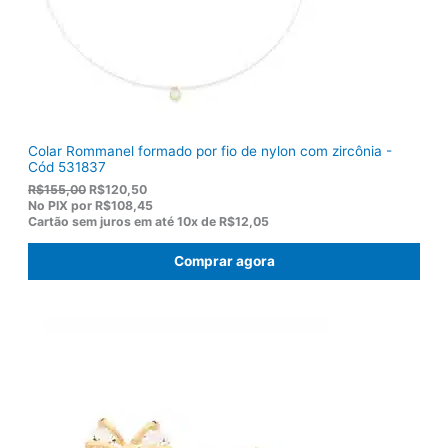
Colar Rommanel formado por fio de nylon com zircônia -
Cód 531837
O
O
R$
155,00
R$
120,50
p
p
No PIX por
R$108,45
r
r
Cartão sem juros em até
10x de
R$12,05
e
e
ç
ç
Comprar agora
o
o
o
a
r
t
i
u
g
a
i
l
n
é
a
:
l
R
e
$
r
1
a
2