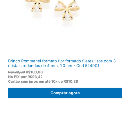
:
0
R
,
$
5
1
0
5
.
5
,
0
0
.
Brinco Rommanel formato flor formado filetes lisos com 3
cristais redondos de 4 mm, 1,0 cm - Cod 524901
O
O
R$
122,00
R$
103,80
p
p
No PIX por
R$93,42
r
r
Cartão sem juros em até
10x de
R$10,38
e
e
ç
ç
Comprar agora
o
o
o
a
r
t
i
u
g
a
i
l
n
é
a
: