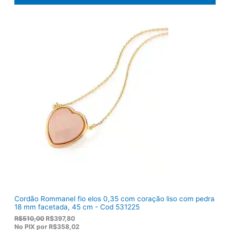
o
a
r
t
i
u
g
a
i
l
n
é
a
:
l
R
e
$
r
9
a
2
:
,
R
8
$
2
1
.
1
9
,
0
0
.
Cordão Rommanel fio elos 0,35 com coração liso com pedra
18 mm facetada, 45 cm - Cod 531225
O
O
R$
510,00
R$
397,80
p
p
No PIX por
R$358,02