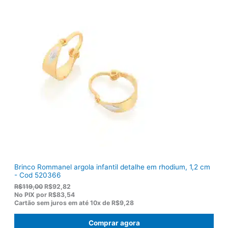
g
a
i
l
n
é
a
:
l
R
e
$
r
1
a
3
:
6
R
,
$
5
1
0
7
.
5
,
0
0
.
Brinco Rommanel argola infantil detalhe em rhodium, 1,2 cm
- Cod 520366
O
O
R$
119,00
R$
92,82
p
p
No PIX por
R$83,54
r
r
Cartão sem juros em até
10x de
R$9,28
e
e
ç
ç
Comprar agora
o
o