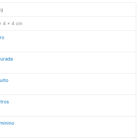
 g
× 4 × 4 cm
ro
urada
ulto
tros
minino