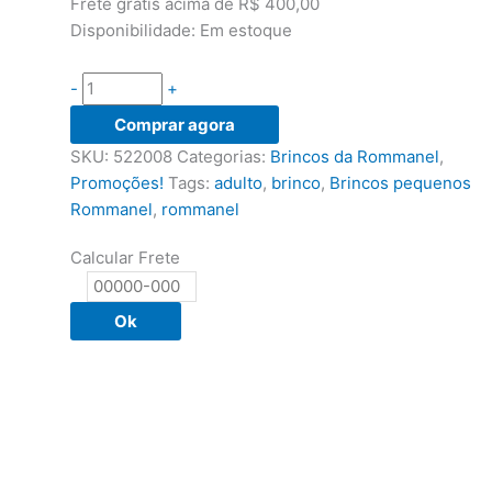
Frete grátis acima de R$ 400,00
Disponibilidade:
Em estoque
-
+
Brincos
Comprar agora
Rommanel
SKU:
522008
Categorias:
Brincos da Rommanel
,
formados
Promoções!
Tags:
adulto
,
brinco
,
Brincos pequenos
por
Rommanel
,
rommanel
navete
larga
Calcular Frete
com
trabalho
Ok
fosco
1,0
cm
-
Cód
522008
quantidade