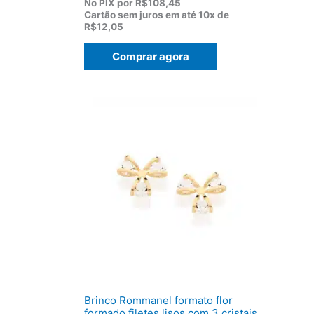
p
p
No PIX por
R$108,45
r
r
Cartão sem juros em até
10x de
e
e
R$12,05
ç
ç
o
o
Comprar agora
o
a
r
t
i
u
g
a
i
l
n
é
a
:
l
R
e
$
r
1
a
2
:
0
R
,
$
5
1
0
5
.
5
,
0
0
Brinco Rommanel formato flor
.
formado filetes lisos com 3 cristais