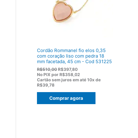
:
,
R
8
$
2
1
.
1
9
,
0
0
Cordão Rommanel fio elos 0,35
.
com coração liso com pedra 18
mm facetada, 45 cm - Cod 531225
O
O
R$
510,00
R$
397,80
p
p
No PIX por
R$358,02
r
r
Cartão sem juros em até
10x de
e
e
R$39,78
ç
ç
o
o
Comprar agora
o
a
r
t
i
u
g
a
i
l
n
é
a
:
l
R