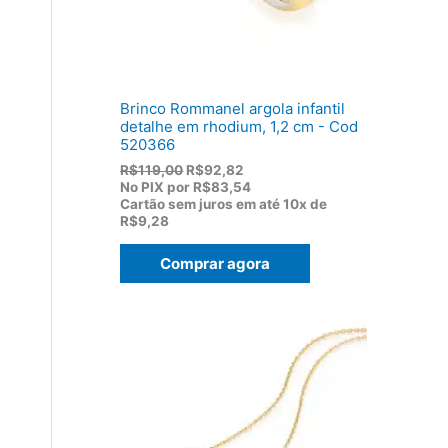
1
0
7
.
5
,
0
0
Brinco Rommanel argola infantil
.
detalhe em rhodium, 1,2 cm - Cod
520366
O
O
R$
119,00
R$
92,82
p
p
No PIX por
R$83,54
r
r
Cartão sem juros em até
10x de
e
e
R$9,28
ç
ç
o
o
Comprar agora
o
a
r
t
i
u
g
a
i
l
n
é
a
:
l
R
e
$
r
9
a
2