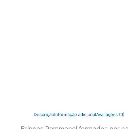
Descrição
Informação adicional
Avaliações (0)
Brincos Rommanel formados por na