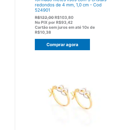
redondos de 4 mm, 1,0 cm - Cod
524901
O
O
R$
122,00
R$
103,80
p
p
No PIX por
R$93,42
r
r
Cartão sem juros em até
10x de
e
e
R$10,38
ç
ç
o
o
Comprar agora
o
a
r
t
i
u
g
a
i
l
n
é
a
:
l
R
e
$
r
1
a
0
:
3
R
,
$
8
1
0
2
.
2