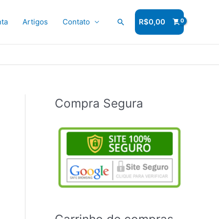
ta
Artigos
Contato
Pesquisar
R$
0,00
Compra Segura
Carrinho de compras