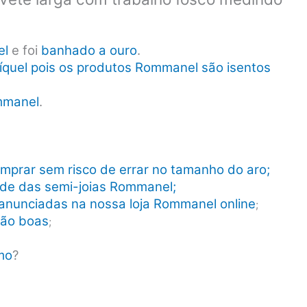
el
e foi
banhado a ouro
.
íquel pois os produtos Rommanel são isentos
mmanel
.
mprar sem risco de errar no tamanho do aro;
dade das semi-joias Rommanel;
anunciadas na nossa loja Rommanel online
;
tão boas
;
mo
?