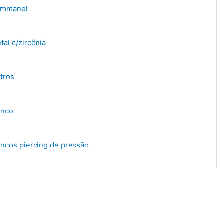
mmanel
tal c/zircônia
tros
inco
incos piercing de pressão