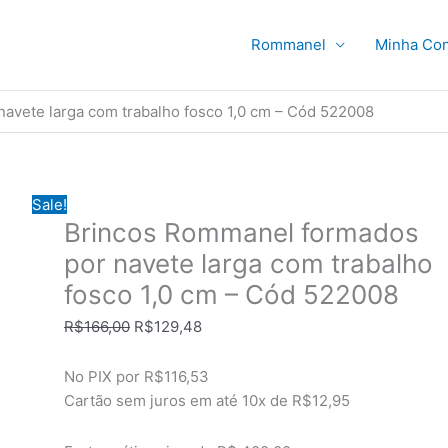
Rommanel
Minha Con
avete larga com trabalho fosco 1,0 cm – Cód 522008
Sale!
Brincos Rommanel formados
por navete larga com trabalho
fosco 1,0 cm – Cód 522008
O
O
R$
166,00
R$
129,48
preço
preço
original
atual
No PIX por
R$116,53
era:
é:
Cartão sem juros em até
10x de
R$12,95
R$166,00.
R$129,48.