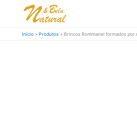
Ir
para
o
conteúdo
Início
Produtos
Brincos Rommanel formados por n