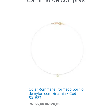
Colar Rommanel formado por fio
de nylon com zircônia - Cód
531837
O
O
R$
155,00
R$
120,50