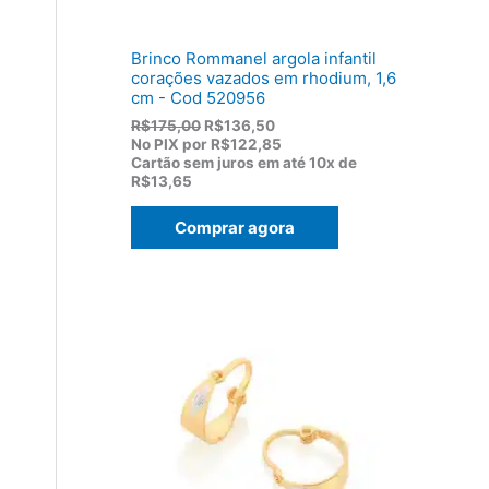
,
0
0
Brinco Rommanel argola infantil
.
corações vazados em rhodium, 1,6
cm - Cod 520956
O
O
R$
175,00
R$
136,50
p
p
No PIX por
R$122,85
r
r
Cartão sem juros em até
10x de
e
e
R$13,65
ç
ç
o
o
Comprar agora
o
a
r
t
i
u
g
a
i
l
n
é
a
:
l
R
e
$
r
1
a
3
:
6
R
,
$
5