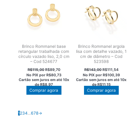
Brinco Rommanel base
Brinco Rommanel argola
retangular trabalhada com
lisa com detalhe vazado, 1
círculo vazado liso, 2,0 cm
cm de diâmetro – Cod
– Cod 524677
523598
O
O
O
O
R$
115,00
R$
89,70
R$
143,00
R$
111,54
preço
preço
preço
preço
No PIX por
R$80,73
No PIX por
R$100,39
original
atual
original
atual
Cartão sem juros em até
10x
Cartão sem juros em até
10x
era:
é:
era:
é:
de
R$8,97
de
R$11,15
R$115,00.
R$89,70.
R$143,00.
R$111,5
Comprar agora
Comprar agora
1
2
3
4
…
6
7
8
→