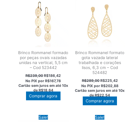
Brinco Rommanel formado
Brinco Rommanel formato
por peças ovais vazadas
gota vazada lateral
unidas na vertical, 5,5 cm
trabalhada e corações
– Cod 523442
lisos, 6,3 cm – Cod
524482
O
O
R$
239,00
R$
186,42
preço
preço
O
O
R$
289,00
R$
225,42
No PIX por
R$167,78
original
atual
preço
preço
Cartão sem juros em até
10x
No PIX por
R$202,88
era:
é:
original
atual
de
R$18,64
Cartão sem juros em até
10x
R$239,00.
R$186,42.
era:
é:
de
R$22,54
Comprar agora
R$289,00.
R$225,
Comprar agora
Sale!
Sale!