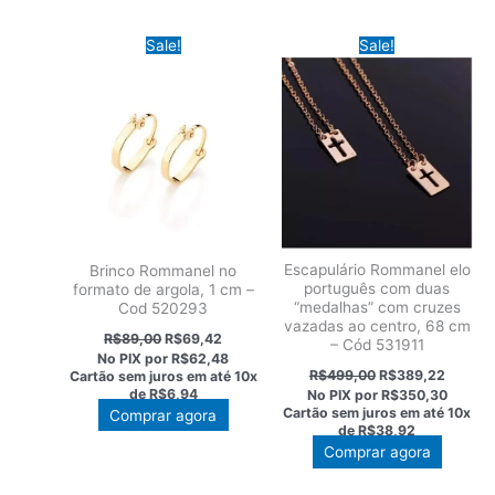
Sale!
Sale!
Escapulário Rommanel elo
Brinco Rommanel no
português com duas
formato de argola, 1 cm –
“medalhas” com cruzes
Cod 520293
vazadas ao centro, 68 cm
O
O
R$
89,00
R$
69,42
– Cód 531911
preço
preço
No PIX por
R$62,48
original
atual
O
O
R$
499,00
R$
389,22
Cartão sem juros em até
10x
era:
é:
preço
preço
de
R$6,94
No PIX por
R$350,30
R$89,00.
R$69,42.
original
atual
Cartão sem juros em até
10x
Comprar agora
era:
é:
de
R$38,92
R$499,00.
R$389,
Comprar agora