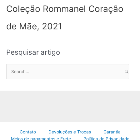
Coleção Rommanel Coração
de Mãe, 2021
Pesquisar artigo
P
e
s
q
u
i
s
a
Contato
Devoluções e Trocas
Garantia
r
Meios de pagamentos e Frete
Política de Privacidade