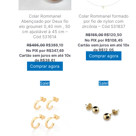
Colar Rommanel
Colar Rommanel formado
Abençoado por Deus fio
por fio de nylon com
elo groumet 0,40 mm , 50
zircônia – Cód 531837
cm ajustável à 45 cm –
O
O
R$
155,00
R$
120,50
Cód 531614
preço
preço
No PIX por
R$108,45
original
atual
O
O
R$
495,00
R$
386,10
Cartão sem juros em até
10x
era:
é:
preço
preço
de
R$12,05
No PIX por
R$347,49
R$155,00.
R$120,5
original
atual
Cartão sem juros em até
10x
Comprar agora
era:
é:
de
R$38,61
R$495,00.
R$386,10.
Comprar agora
Sale!
Sale!