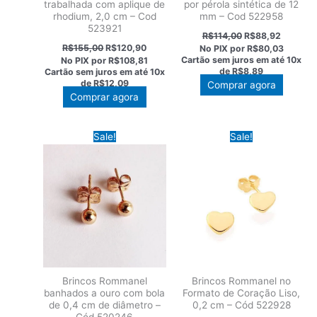
trabalhada com aplique de
por pérola sintética de 12
rhodium, 2,0 cm – Cod
mm – Cod 522958
523921
O
O
R$
114,00
R$
88,92
preço
preço
O
O
R$
155,00
R$
120,90
No PIX por
R$80,03
original
atual
preço
preço
Cartão sem juros em até
10x
No PIX por
R$108,81
era:
é:
original
atual
de
R$8,89
Cartão sem juros em até
10x
R$114,00.
R$88,92
era:
é:
de
R$12,09
Comprar agora
R$155,00.
R$120,90.
Comprar agora
Sale!
Sale!
Brincos Rommanel
Brincos Rommanel no
banhados a ouro com bola
Formato de Coração Liso,
de 0,4 cm de diâmetro –
0,2 cm – Cód 522928
Cód 520246