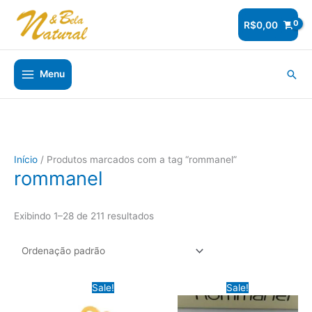
Ir
para
R$
0,00
o
conteúdo
Pesq
Menu
Início
/ Produtos marcados com a tag “rommanel”
rommanel
Exibindo 1–28 de 211 resultados
Sale!
Sale!