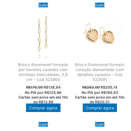
Sale!
Sale!
Brinco Rommanel formado
Brinco Rommanel formato
por navetes vazadas com
coração diamantado com
zircônias intercaladas, 5,9
detalhes vazados – Cod
cm – Cod 523800
523991
O
O
O
O
R$
178,00
R$
138,84
R$
263,00
R$
205,14
preço
preço
preço
preço
No PIX por
R$124,96
No PIX por
R$184,63
original
atual
original
atual
Cartão sem juros em até
10x
Cartão sem juros em até
10x
era:
é:
era:
é:
de
R$13,88
de
R$20,51
R$178,00.
R$138,84.
R$263,00.
R$205,1
Comprar agora
Comprar agora
Sale!
Sale!