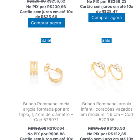
R$
329,00
R$
256,62
No PIX por
R$256,23
original
atual
preço
preço
Cartão sem juros em até
10x
No PIX por
R$230,96
era:
é:
original
atual
de
R$28,47
Cartão sem juros em até
10x
R$365,00.
R$284,
era:
é:
de
R$25,66
Comprar agora
R$329,00.
R$256,62.
Comprar agora
Sale!
Sale!
Brinco Rommanel meia
Brinco Rommanel argola
argola formada por aro
infantil corações vazados
triplo, 1,2 cm de diâmetro –
em rhodium, 1,6 cm – Cod
Cod 526971
520956
O
O
O
O
R$
138,00
R$
107,64
R$
175,00
R$
136,50
preço
preço
preço
preço
No PIX por
R$96,88
No PIX por
R$122,85
original
atual
original
atual
Cartão sem juros em até
10x
Cartão sem juros em até
10x