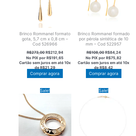
Brinco Rommanel formato
Brinco Rommanel formado
gota, 5,7 cm x 0,8 cm –
por pérola sintética de 10
Cod 526966
mm – Cod 522957
O
O
O
O
R$
273,00
R$
212,94
R$
108,00
R$
84,24
preço
preço
preço
preço
No PIX por
R$191,65
No PIX por
R$75,82
original
atual
original
atual
Cartão sem juros em até
10x
Cartão sem juros em até
10x
era:
é:
era:
é:
de
R$21,29
de
R$8,42
R$273,00.
R$212,94.
R$108,00.
R$84,24
Comprar agora
Comprar agora
Sale!
Sale!