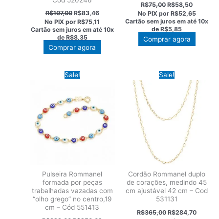
O
O
R$
75,00
R$
58,50
preço
preço
O
O
R$
107,00
R$
83,46
No PIX por
R$52,65
original
atual
preço
preço
Cartão sem juros em até
10x
No PIX por
R$75,11
era:
é:
original
atual
de
R$5,85
Cartão sem juros em até
10x
R$75,00.
R$58,50
era:
é:
de
R$8,35
Comprar agora
R$107,00.
R$83,46.
Comprar agora
Sale!
Sale!
Pulseira Rommanel
Cordão Rommanel duplo
formada por peças
de corações, medindo 45
trabalhadas vazadas com
cm ajustável 42 cm – Cod
“olho grego” no centro,19
531131
cm – Cód 551413
O
O
R$
365,00
R$
284,70
preço
preço
O
O