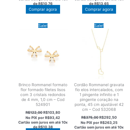
era:
é:
era:
é:
de
R$10,76
de
R$13,65
R$138,00.
R$107,64.
R$175,00.
R$136,5
Comprar agora
Comprar agora
Sale!
Sale!
Brinco Rommanel formato
Cordão Rommanel gravata
flor formado filetes lisos
fio elos intercalados, com
com 3 cristais redondos
1 pingente infinito e 1
de 4 mm, 1,0 cm – Cod
pingente coração na
524901
ponta, 45 cm ajustável 42
cm – Cod 532068
O
O
R$
122,00
R$
103,80
preço
preço
O
O
R$
375,00
R$
292,50
No PIX por
R$93,42
original
atual
preço
preço
Cartão sem juros em até
10x
No PIX por
R$263,25
era:
é:
original
atual
de
R$10,38
Cartão sem juros em até
10x
R$122,00.
R$103,80.
era:
é: