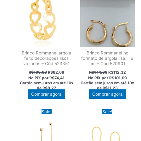
Brinco Rommanel argola
Brinco Rommanel no
feito decorações lisos
formato de argola lisa, 1,6
vazados – Cód 523351
cm – Cod 520901
O
O
O
O
R$
106,00
R$
82,68
R$
144,00
R$
112,32
preço
preço
preço
preço
No PIX por
R$74,41
No PIX por
R$101,09
original
atual
original
atual
Cartão sem juros em até
10x
Cartão sem juros em até
10x
era:
é:
era:
é:
de
R$8,27
de
R$11,23
R$106,00.
R$82,68.
R$144,00.
R$112,3
Comprar agora
Comprar agora
Sale!
Sale!