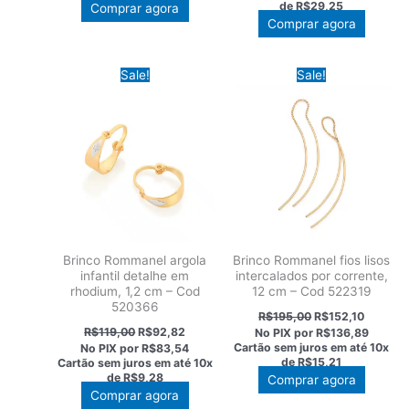
de
R$29,25
Este
Comprar agora
R$375,00.
R$292,
Comprar agora
produto
tem
várias
Sale!
Sale!
variantes.
As
opções
podem
ser
escolhidas
na
página
do
Brinco Rommanel argola
Brinco Rommanel fios lisos
produto
infantil detalhe em
intercalados por corrente,
rhodium, 1,2 cm – Cod
12 cm – Cod 522319
520366
O
O
R$
195,00
R$
152,10
preço
preço
O
O
R$
119,00
R$
92,82
No PIX por
R$136,89
original
atual
preço
preço
Cartão sem juros em até
10x
No PIX por
R$83,54
era:
é:
original
atual
de
R$15,21
Cartão sem juros em até
10x
R$195,00.
R$152,1
era:
é:
de
R$9,28
Comprar agora
R$119,00.
R$92,82.
Comprar agora