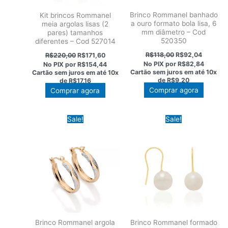
Brinco Rommanel banhado
Kit brincos Rommanel
a ouro formato bola lisa, 6
meia argolas lisas (2
mm diâmetro – Cod
pares) tamanhos
520350
diferentes – Cod 527014
O
O
O
O
R$
118,00
R$
92,04
R$
220,00
R$
171,60
preço
preço
preço
preço
No PIX por
R$82,84
No PIX por
R$154,44
original
atual
original
atual
Cartão sem juros em até
10x
Cartão sem juros em até
10x
era:
é:
era:
é:
de
R$9,20
de
R$17,16
R$118,00.
R$92,04
R$220,00.
R$171,60.
Comprar agora
Comprar agora
Sale!
Sale!
Brinco Rommanel argola
Brinco Rommanel formado