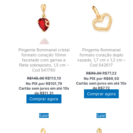
Pingente Rommanel cristal
Pingente Rommanel
formato coração 10mm
formato coração duplo
facetado com garras e
vazado, 1,7 cm x 1,2 cm –
filete sobreposto, 1,5 cm –
Cod 542617
Cod 541790
O
O
R$
99,00
R$
77,22
preço
preço
O
O
R$
145,00
R$
113,10
No PIX por
R$69,50
original
atual
preço
preço
Cartão sem juros em até
10x
No PIX por
R$101,79
era:
é:
original
atual
de
R$7,72
Cartão sem juros em até
10x
R$99,00.
R$77,22.
era:
é:
de
R$11,31
Comprar agora
R$145,00.
R$113,10.
Comprar agora
Sale!
Sale!