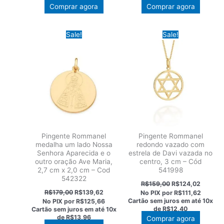
R$129,00.
R$100,62.
R$98,00.
R$76,44
Comprar agora
Comprar agora
Sale!
Sale!
Pingente Rommanel
Pingente Rommanel
medalha um lado Nossa
redondo vazado com
Senhora Aparecida e o
estrela de Davi vazada no
outro oração Ave Maria,
centro, 3 cm – Cód
2,7 cm x 2,0 cm – Cod
541998
542322
O
O
R$
159,00
R$
124,02
preço
preço
O
O
R$
179,00
R$
139,62
No PIX por
R$111,62
original
atual
preço
preço
Cartão sem juros em até
10x
No PIX por
R$125,66
era:
é:
original
atual
de
R$12,40
Cartão sem juros em até
10x
R$159,00.
R$124,0
era:
é:
de
R$13,96
Comprar agora
R$179,00.
R$139,62.