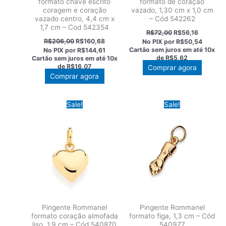
formato chave escrito
formato de coração
coragem e coração
vazado, 1,30 cm x 1,0 cm
vazado centro, 4,4 cm x
– Cód 542262
1,7 cm – Cod 542354
O
O
R$
72,00
R$
56,16
preço
preço
O
O
R$
206,00
R$
160,68
No PIX por
R$50,54
original
atual
preço
preço
Cartão sem juros em até
10x
No PIX por
R$144,61
era:
é:
original
atual
de
R$5,62
Cartão sem juros em até
10x
R$72,00.
R$56,16.
era:
é:
de
R$16,07
Comprar agora
R$206,00.
R$160,68.
Comprar agora
Sale!
Sale!
Pingente Rommanel
Pingente Rommanel
formato coração almofada
formato figa, 1,3 cm – Cód
liso, 1,9 cm – Cód 540870
540977