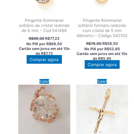
Pingente Rommanel
Pingente Rommanel
solitário de cristal redondo
solitário formato redondo
de 6 mm – Cod 541496
com cristal de 5 mm
diâmetro – Código 540102
O
O
R$
99,00
R$
77,22
preço
preço
O
O
R$
75,00
R$
58,50
No PIX por
R$69,50
original
atual
preço
preço
Cartão sem juros em até
10x
No PIX por
R$52,65
era:
é:
original
atual
de
R$7,72
Cartão sem juros em até
10x
R$99,00.
R$77,22.
era:
é:
de
R$5,85
Comprar agora
R$75,00.
R$58,50
Comprar agora
Sale!
Sale!