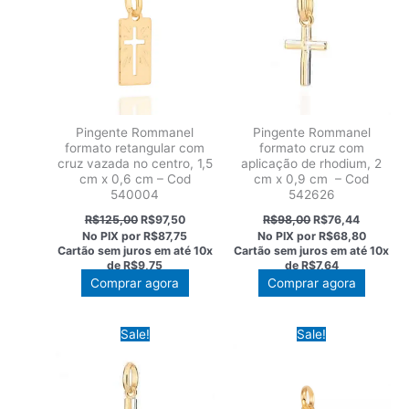
Pingente Rommanel
Pingente Rommanel
formato retangular com
formato cruz com
cruz vazada no centro, 1,5
aplicação de rhodium, 2
cm x 0,6 cm – Cod
cm x 0,9 cm – Cod
540004
542626
O
O
O
O
R$
125,00
R$
97,50
R$
98,00
R$
76,44
preço
preço
preço
preço
No PIX por
R$87,75
No PIX por
R$68,80
original
atual
original
atual
Cartão sem juros em até
10x
Cartão sem juros em até
10x
era:
é:
era:
é:
de
R$9,75
de
R$7,64
R$125,00.
R$97,50.
R$98,00.
R$76,44
Comprar agora
Comprar agora
Sale!
Sale!