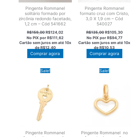
Pingente Rommanel
Pingente Rommanel
solitário formado por
formato cruz com Cristo,
zircônia redondo facetado,
3,0 X 1,9 cm – Cód
1,2 cm – Cód 541662
540027
O
O
O
O
R$
159,00
R$
124,02
R$
135,00
R$
105,30
preço
preço
preço
preço
No PIX por
R$111,62
No PIX por
R$94,77
original
atual
original
atual
Cartão sem juros em até
10x
Cartão sem juros em até
10x
era:
é:
era:
é:
de
R$12,40
de
R$10,53
R$159,00.
R$124,02.
R$135,00.
R$105,3
Comprar agora
Comprar agora
Sale!
Sale!
Pingente Rommanel
Pingente Rommanel no