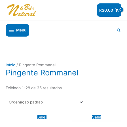
Ir
para
R$
0,00
o
conteúdo
Pesq
Menu
Início
/ Pingente Rommanel
Pingente Rommanel
Exibindo 1–28 de 35 resultados
Sale!
Sale!