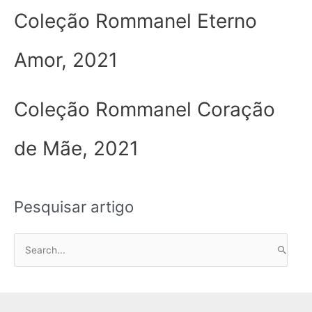
Coleção Rommanel Eterno
Amor, 2021
Coleção Rommanel Coração
de Mãe, 2021
Pesquisar artigo
P
e
s
q