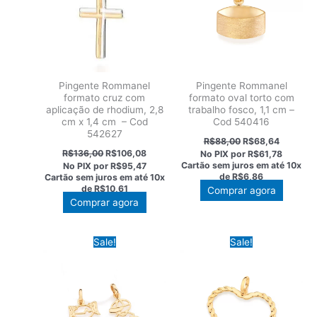
Pingente Rommanel
Pingente Rommanel
formato cruz com
formato oval torto com
aplicação de rhodium, 2,8
trabalho fosco, 1,1 cm –
cm x 1,4 cm – Cod
Cod 540416
542627
O
O
R$
88,00
R$
68,64
preço
preço
O
O
R$
136,00
R$
106,08
No PIX por
R$61,78
original
atual
preço
preço
Cartão sem juros em até
10x
No PIX por
R$95,47
era:
é:
original
atual
de
R$6,86
Cartão sem juros em até
10x
R$88,00.
R$68,64
era:
é:
de
R$10,61
Comprar agora
R$136,00.
R$106,08.
Comprar agora
Sale!
Sale!