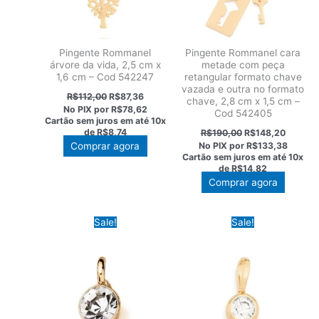
Pingente Rommanel
Pingente Rommanel cara
árvore da vida, 2,5 cm x
metade com peça
1,6 cm – Cod 542247
retangular formato chave
vazada e outra no formato
O
O
R$
112,00
R$
87,36
chave, 2,8 cm x 1,5 cm –
preço
preço
No PIX por
R$78,62
Cod 542405
original
atual
Cartão sem juros em até
10x
era:
é:
O
O
de
R$8,74
R$
190,00
R$
148,20
R$112,00.
R$87,36.
preço
preço
Comprar agora
No PIX por
R$133,38
original
atual
Cartão sem juros em até
10x
era:
é:
de
R$14,82
R$190,00.
R$148,2
Comprar agora
Sale!
Sale!