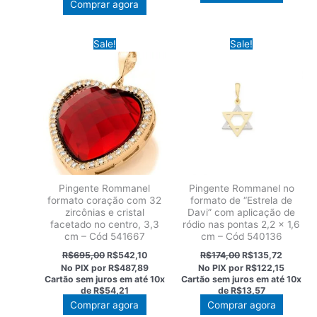
Comprar agora
Sale!
Sale!
Pingente Rommanel
Pingente Rommanel no
formato coração com 32
formato de “Estrela de
zircônias e cristal
Davi” com aplicação de
facetado no centro, 3,3
ródio nas pontas 2,2 x 1,6
cm – Cód 541667
cm – Cód 540136
O
O
O
O
R$
695,00
R$
542,10
R$
174,00
R$
135,72
preço
preço
preço
preço
No PIX por
R$487,89
No PIX por
R$122,15
original
atual
original
atual
Cartão sem juros em até
10x
Cartão sem juros em até
10x
era:
é:
era:
é:
de
R$54,21
de
R$13,57
R$695,00.
R$542,10.
R$174,00.
R$135,7
Comprar agora
Comprar agora