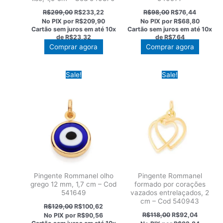
O
O
O
O
R$
299,00
R$
233,22
R$
98,00
R$
76,44
preço
preço
preço
preço
No PIX por
R$209,90
No PIX por
R$68,80
original
atual
original
atual
Cartão sem juros em até
10x
Cartão sem juros em até
10x
era:
é:
era:
é:
de
R$23,32
de
R$7,64
R$299,00.
R$233,22.
R$98,00.
R$76,44
Comprar agora
Comprar agora
Sale!
Sale!
Pingente Rommanel olho
Pingente Rommanel
grego 12 mm, 1,7 cm – Cod
formado por corações
541649
vazados entrelaçados, 2
cm – Cod 540943
O
O
R$
129,00
R$
100,62
preço
preço
O
O
R$
118,00
R$
92,04
No PIX por
R$90,56
original
atual
preço
preço