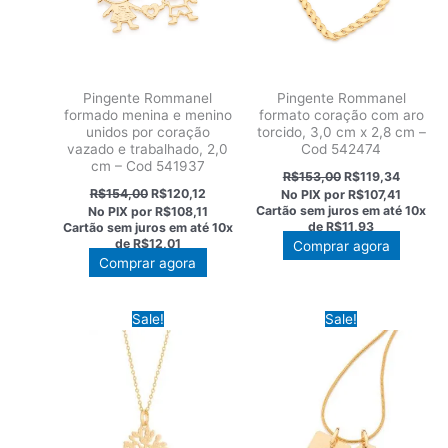
Pingente Rommanel
Pingente Rommanel
formado menina e menino
formato coração com aro
unidos por coração
torcido, 3,0 cm x 2,8 cm –
vazado e trabalhado, 2,0
Cod 542474
cm – Cod 541937
O
O
R$
153,00
R$
119,34
preço
preço
O
O
R$
154,00
R$
120,12
No PIX por
R$107,41
original
atual
preço
preço
Cartão sem juros em até
10x
No PIX por
R$108,11
era:
é:
original
atual
de
R$11,93
Cartão sem juros em até
10x
R$153,00.
R$119,3
era:
é:
de
R$12,01
Comprar agora
R$154,00.
R$120,12.
Comprar agora
Sale!
Sale!