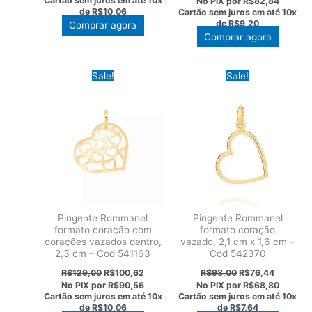
Cartão sem juros em até
10x
No PIX por
R$82,84
era:
é:
original
atual
de
R$10,06
Cartão sem juros em até
10x
R$129,00.
R$100,62.
era:
é:
de
R$9,20
Comprar agora
R$118,00.
R$92,04
Comprar agora
Sale!
Sale!
Pingente Rommanel
Pingente Rommanel
formato coração com
formato coração
corações vazados dentro,
vazado, 2,1 cm x 1,6 cm –
2,3 cm – Cod 541163
Cod 542370
O
O
O
O
R$
129,00
R$
100,62
R$
98,00
R$
76,44
preço
preço
preço
preço
No PIX por
R$90,56
No PIX por
R$68,80
original
atual
original
atual
Cartão sem juros em até
10x
Cartão sem juros em até
10x
era:
é:
era:
é:
de
R$10,06
de
R$7,64