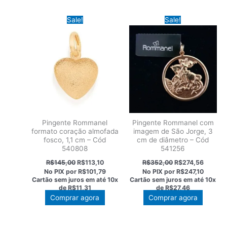
Sale!
Sale!
Pingente Rommanel
Pingente Rommanel com
formato coração almofada
imagem de São Jorge, 3
fosco, 1,1 cm – Cód
cm de diâmetro – Cód
540808
541256
O
O
O
O
R$
145,00
R$
113,10
R$
352,00
R$
274,56
preço
preço
preço
preço
No PIX por
R$101,79
No PIX por
R$247,10
original
atual
original
atual
Cartão sem juros em até
10x
Cartão sem juros em até
10x
era:
é:
era:
é:
de
R$11,31
de
R$27,46
R$145,00.
R$113,10.
R$352,00.
R$274,
Comprar agora
Comprar agora