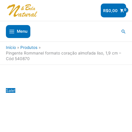
Ir
para
R$
0,00
o
conteúdo
Pesq
Menu
Início
Produtos
Pingente Rommanel formato coração almofada liso, 1,9 cm –
Cód 540870
Sale!