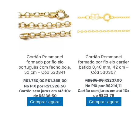
Cordão Rommanel
Cordão Rommanel
formado por fio elo cartier
formado por fio elo
batido 0,40 mm, 42 cm –
português com fecho boia,
Cód 530307
50 cm – Cód 530841
O
O
O
O
R$
305,00
R$
237,90
R$
1.750,00
R$
1.365,00
preço
preço
preço
preço
No PIX por
R$214,11
No PIX por
R$1.228,50
original
atual
original
atual
Cartão sem juros em até
10x
Cartão sem juros em até
10x
era:
é:
era:
é:
de
R$23,79
de
R$136,50
R$305,00.
R$237,9
R$1.750,00.
R$1.365,00.
Comprar agora
Comprar agora