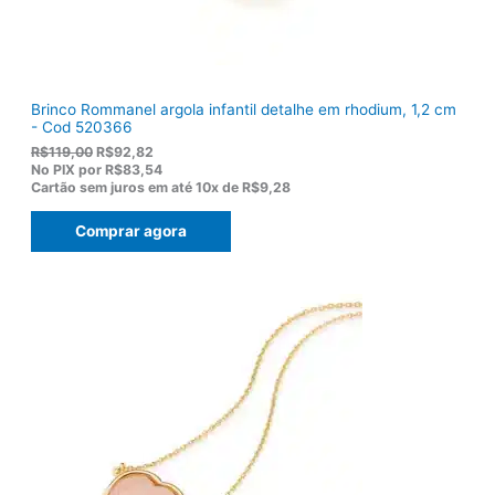
0
0
.
Brinco Rommanel argola infantil detalhe em rhodium, 1,2 cm
- Cod 520366
O
O
R$
119,00
R$
92,82
p
p
No PIX por
R$83,54
r
r
Cartão sem juros em até
10x de
R$9,28
e
e
ç
ç
Comprar agora
o
o
o
a
r
t
i
u
g
a
i
l
n
é
a
:
l
R
e
$
r
9
a
2
:
,
R
8
$
2