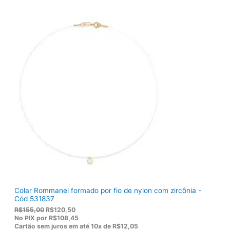
Colar Rommanel formado por fio de nylon com zircônia -
Cód 531837
O
O
R$
155,00
R$
120,50
p
p
No PIX por
R$108,45
r
r
Cartão sem juros em até
10x de
R$12,05