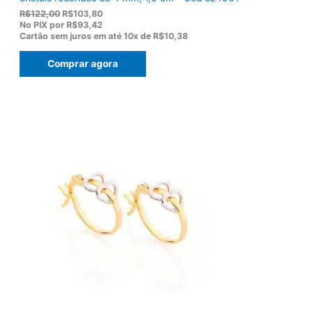
O
O
R$
122,00
R$
103,80
p
p
No PIX por
R$93,42
r
r
Cartão sem juros em até
10x de
R$10,38
e
e
ç
ç
Comprar agora
o
o
o
a
r
t
i
u
g
a
i
l
n
é
a
:
l
R
e
$
r
1
a
0
:
3
R
,
$
8
1
0
2
.
2
,
0
0
.