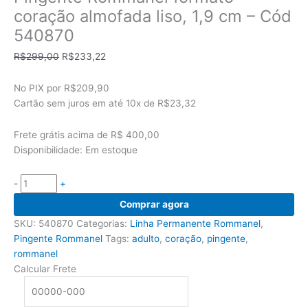
coração almofada liso, 1,9 cm – Cód
540870
O
O
R$
299,00
R$
233,22
preço
preço
original
atual
No PIX por
R$209,90
era:
é:
Cartão sem juros em até
10x de
R$23,32
R$299,00.
R$233,22.
Frete grátis acima de R$ 400,00
Disponibilidade:
Em estoque
-
+
Pingente
Comprar agora
Rommanel
SKU:
540870
Categorias:
Linha Permanente Rommanel
,
formato
Pingente Rommanel
Tags:
adulto
,
coração
,
pingente
,
coração
rommanel
almofada
Calcular Frete
liso,
1,9
cm