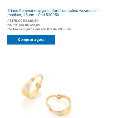
Brinco Rommanel argola infantil corações vazados em
rhodium, 1,6 cm - Cod 520956
O
O
R$
175,00
R$
136,50
p
p
No PIX por
R$122,85
r
r
Cartão sem juros em até
10x de
R$13,65
e
e
ç
ç
Comprar agora
o
o
o
a
r
t
i
u
g
a
i
l
n
é
a
:
l
R
e
$
r
1
a
3
:
6
R
,
$
5
1
0
7
.
5
,