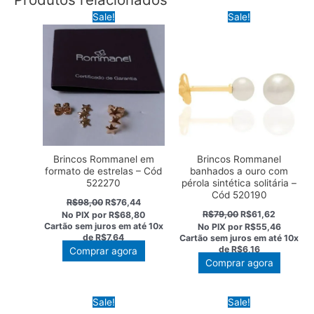
Sale!
Sale!
Brincos Rommanel em
Brincos Rommanel
formato de estrelas – Cód
banhados a ouro com
522270
pérola sintética solitária –
Cód 520190
O
O
R$
98,00
R$
76,44
preço
preço
O
O
R$
79,00
R$
61,62
No PIX por
R$68,80
original
atual
preço
preço
Cartão sem juros em até
10x
No PIX por
R$55,46
era:
é:
original
atual
de
R$7,64
Cartão sem juros em até
10x
R$98,00.
R$76,44.
era:
é:
de
R$6,16
Comprar agora
R$79,00.
R$61,62.
Comprar agora
Sale!
Sale!