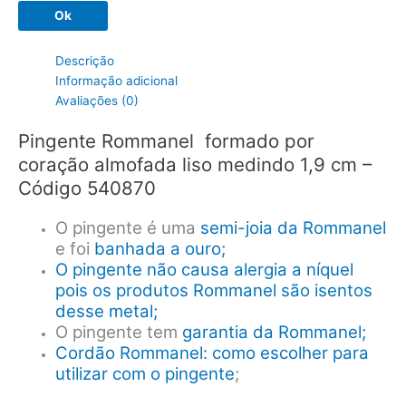
Ok
-
Cód
540870
Descrição
quantidade
Informação adicional
Avaliações (0)
Pingente Rommanel formado por
coração almofada liso medindo 1,9 cm –
Código 540870
O pingente é uma
semi-joia da Rommanel
e foi
banhada a ouro;
O pingente não causa alergia a níquel
pois os produtos Rommanel são isentos
desse metal;
O pingente tem
garantia da Rommanel;
Cordão Rommanel: como escolher para
utilizar com o pingente
;