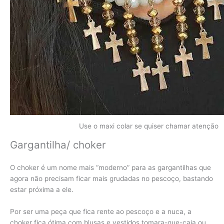
Use o maxi colar se quiser chamar atenção
Gargantilha/ choker
O choker é um nome mais “moderno” para as gargantilhas que
agora não precisam ficar mais grudadas no pescoço, bastando
estar próxima a ele.
Por ser uma peça que fica rente ao pescoço e a nuca, a
choker fica ótima com blusas e vestidos tomara-que-caia ou