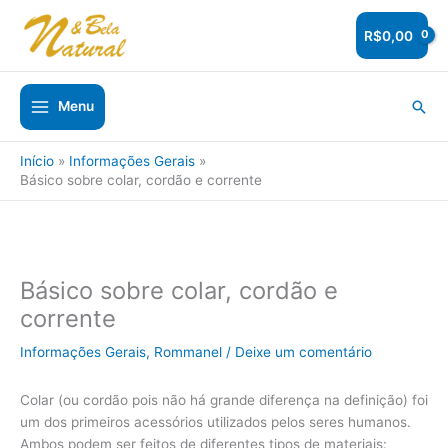
Ir
para
R$
0,00
o
conteúdo
Pesq
Menu
Início
Informações Gerais
Básico sobre colar, cordão e corrente
Básico sobre colar, cordão e
corrente
Informações Gerais
,
Rommanel
/
Deixe um comentário
Colar (ou cordão pois não há grande diferença na definição) foi
um dos primeiros acessórios utilizados pelos seres humanos.
Ambos podem ser feitos de diferentes tipos de materiais: