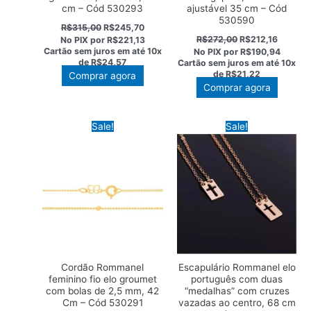
cm – Cód 530293
ajustável 35 cm – Cód
530590
O
O
R$
315,00
R$
245,70
preço
preço
O
O
R$
272,00
R$
212,16
No PIX por
R$221,13
original
atual
preço
preço
Cartão sem juros em até
10x
No PIX por
R$190,94
era:
é:
original
atual
de
R$24,57
Cartão sem juros em até
10x
R$315,00.
R$245,70.
era:
é:
de
R$21,22
Comprar agora
R$272,00.
R$212,1
Comprar agora
Sale!
Sale!
Escapulário Rommanel elo
Cordão Rommanel
português com duas
feminino fio elo groumet
“medalhas” com cruzes
com bolas de 2,5 mm, 42
vazadas ao centro, 68 cm
Cm – Cód 530291