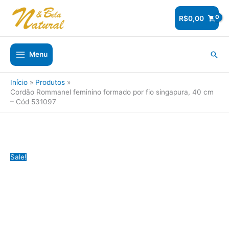
Ir
para
R$
0,00
o
conteúdo
Pesq
Menu
Início
Produtos
Cordão Rommanel feminino formado por fio singapura, 40 cm
– Cód 531097
Sale!