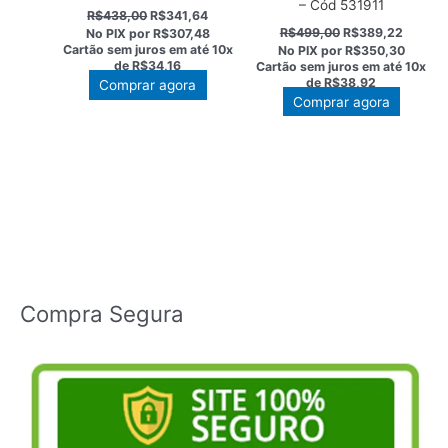
– Cód 531911
O
O
R$
438,00
R$
341,64
preço
preço
O
O
R$
499,00
R$
389,22
No PIX por
R$307,48
original
atual
preço
preço
Cartão sem juros em até
10x
No PIX por
R$350,30
era:
é:
original
atual
de
R$34,16
Cartão sem juros em até
10x
R$438,00.
R$341,64.
era:
é:
de
R$38,92
Comprar agora
R$499,00.
R$389,
Comprar agora
Compra Segura