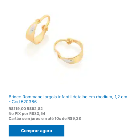
i
l
n
é
a
:
l
R
e
$
r
1
a
3
:
6
R
,
$
5
1
0
7
.
5
,
0
0
.
Brinco Rommanel argola infantil detalhe em rhodium, 1,2 cm
- Cod 520366
O
O
R$
119,00
R$
92,82
p
p
No PIX por
R$83,54
r
r
Cartão sem juros em até
10x de
R$9,28
e
e
ç
ç
Comprar agora
o
o
o
a