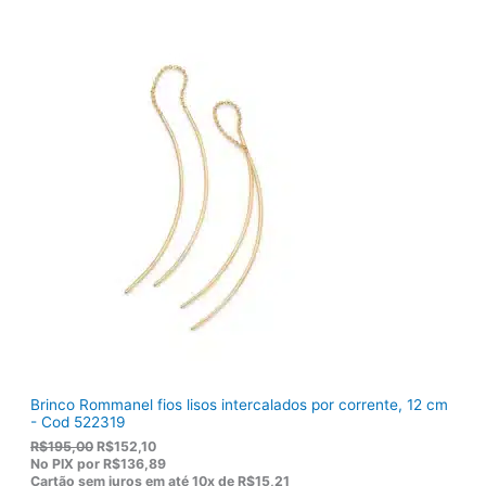
r
t
i
u
g
a
i
l
n
é
a
:
l
R
e
$
r
9
a
2
:
,
R
8
$
2
1
.
1
9
,
0
0
.
Brinco Rommanel fios lisos intercalados por corrente, 12 cm
- Cod 522319
O
O
R$
195,00
R$
152,10
p
p
No PIX por
R$136,89
r
r
Cartão sem juros em até
10x de
R$15,21