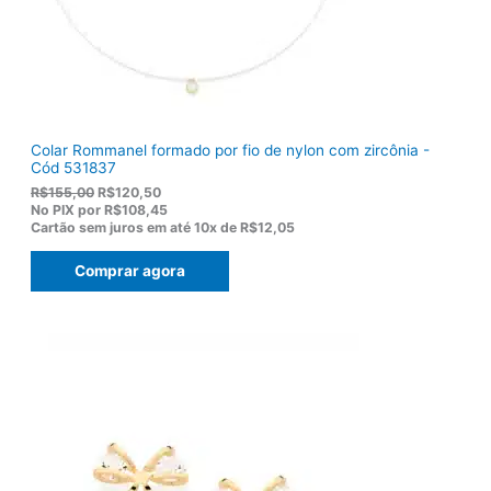
Colar Rommanel formado por fio de nylon com zircônia -
Cód 531837
O
O
R$
155,00
R$
120,50
p
p
No PIX por
R$108,45
r
r
Cartão sem juros em até
10x de
R$12,05
e
e
ç
ç
Comprar agora
o
o
o
a
r
t
i
u
g
a
i
l
n
é
a
:
l
R
e
$
r
1
a
2
:
0