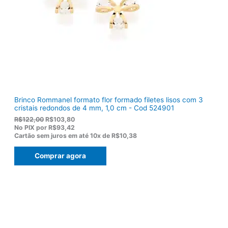
R
,
$
5
1
0
5
.
5
,
0
0
.
Brinco Rommanel formato flor formado filetes lisos com 3
cristais redondos de 4 mm, 1,0 cm - Cod 524901
O
O
R$
122,00
R$
103,80
p
p
No PIX por
R$93,42
r
r
Cartão sem juros em até
10x de
R$10,38
e
e
ç
ç
Comprar agora
o
o
o
a
r
t
i
u
g
a
i
l
n
é
a
:
l
R