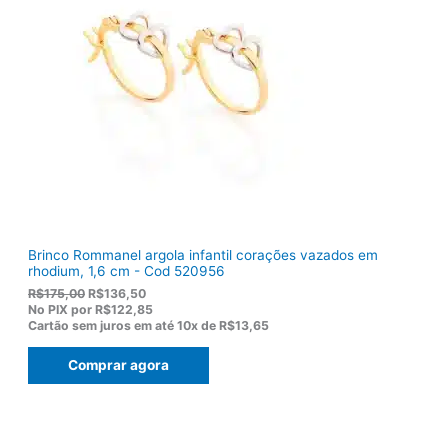
e
$
r
1
a
0
:
3
R
,
$
8
1
0
2
.
2
,
0
0
.
Brinco Rommanel argola infantil corações vazados em
rhodium, 1,6 cm - Cod 520956
O
O
R$
175,00
R$
136,50
p
p
No PIX por
R$122,85
r
r
Cartão sem juros em até
10x de
R$13,65
e
e
ç
ç
Comprar agora
o
o
o
a
r
t
i
u
g
a