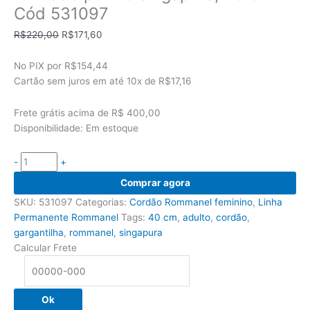
Cód 531097
O
O
R$
220,00
R$
171,60
preço
preço
original
atual
No PIX por
R$154,44
era:
é:
Cartão sem juros em até
10x de
R$17,16
R$220,00.
R$171,60.
Frete grátis acima de R$ 400,00
Disponibilidade:
Em estoque
-
+
Cordão
Comprar agora
Rommanel
SKU:
531097
Categorias:
Cordão Rommanel feminino
,
Linha
feminino
Permanente Rommanel
Tags:
40 cm
,
adulto
,
cordão
,
formado
gargantilha
,
rommanel
,
singapura
por
Calcular Frete
fio
singapura,
40
Ok
cm