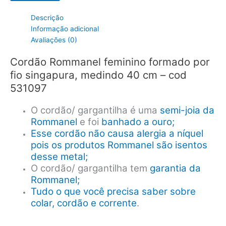
-
Cód
Descrição
531097
Informação adicional
quantidade
Avaliações (0)
Cordão Rommanel feminino formado por
fio singapura, medindo 40 cm – cod
531097
O cordão/ gargantilha é uma
semi-joia da
Rommanel
e foi
banhado a ouro;
Esse cordão não causa alergia a níquel
pois os produtos Rommanel são isentos
desse metal;
O cordão/ gargantilha tem
garantia da
Rommanel;
Tudo o que você precisa saber sobre
colar, cordão e corrente
.