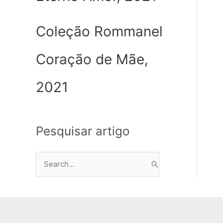
Coleção Rommanel
Coração de Mãe,
2021
Pesquisar artigo
P
e
s
q
u