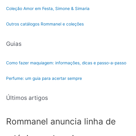
c
Coleção Amor em Festa, Simone & Simaria
a
t
Outros catálogos Rommanel e coleções
e
g
Guias
o
r
i
Como fazer maquiagem: informações, dicas e passo-a-passo
a
Perfume: um guia para acertar sempre
Últimos artigos
Rommanel anuncia linha de