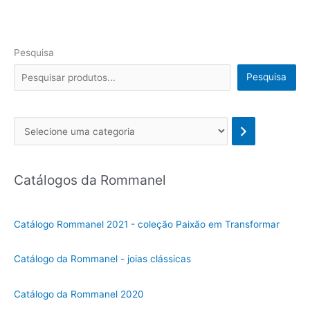
Pesquisa
Pesquisa
Se
l
e
Catálogos da Rommanel
c
i
o
Catálogo Rommanel 2021 - coleção Paixão em Transformar
n
e
Catálogo da Rommanel - joias clássicas
u
m
Catálogo da Rommanel 2020
a