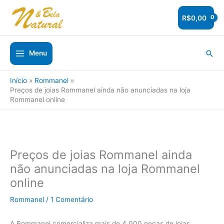
Ir
para
R$
0,00
o
conteúdo
Pesq
Menu
Início
Rommanel
Preços de joias Rommanel ainda não anunciadas na loja
Rommanel online
Preços de joias Rommanel ainda
não anunciadas na loja Rommanel
online
Rommanel
/
1 Comentário
A Rommanel comercializa mais de 4.000 peças de joias