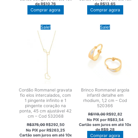
era:
é:
era:
é:
de
R$10,76
de
R$13,65
R$138,00.
R$107,64.
R$175,00.
R$136,5
Comprar agora
Comprar agora
Sale!
Sale!
Cordão Rommanel gravata
Brinco Rommanel argola
fio elos intercalados, com
infantil detalhe em
1 pingente infinito e 1
rhodium, 1,2 cm – Cod
pingente coração na
520366
ponta, 45 cm ajustável 42
O
O
R$
119,00
R$
92,82
cm – Cod 532068
preço
preço
No PIX por
R$83,54
original
atual
O
O
R$
375,00
R$
292,50
Cartão sem juros em até
10x
era:
é:
preço
preço
de
R$9,28
No PIX por
R$263,25
R$119,00.
R$92,82
original
atual
Cartão sem juros em até
10x
Comprar agora
era:
é: