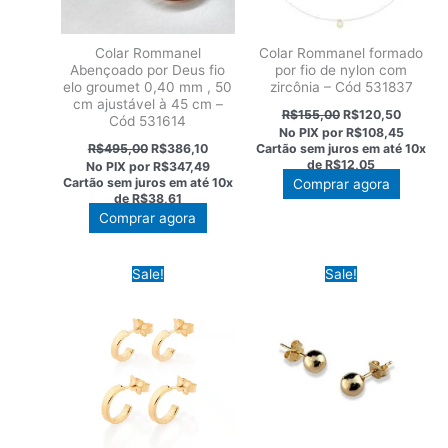
Colar Rommanel
Colar Rommanel formado
Abençoado por Deus fio
por fio de nylon com
elo groumet 0,40 mm , 50
zircônia – Cód 531837
cm ajustável à 45 cm –
O
O
R$
155,00
R$
120,50
Cód 531614
preço
preço
No PIX por
R$108,45
original
atual
O
O
R$
495,00
R$
386,10
Cartão sem juros em até
10x
era:
é:
preço
preço
de
R$12,05
No PIX por
R$347,49
R$155,00.
R$120,5
original
atual
Cartão sem juros em até
10x
Comprar agora
era:
é:
de
R$38,61
R$495,00.
R$386,10.
Comprar agora
Sale!
Sale!