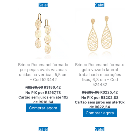
Sale!
Sale!
Brinco Rommanel formado
Brinco Rommanel formato
por peças ovais vazadas
gota vazada lateral
unidas na vertical, 5,5 cm
trabalhada e corações
– Cod 523442
lisos, 6,3 cm – Cod
524482
O
O
R$
239,00
R$
186,42
preço
preço
O
O
R$
289,00
R$
225,42
No PIX por
R$167,78
original
atual
preço
preço
Cartão sem juros em até
10x
No PIX por
R$202,88
era:
é:
original
atual
de
R$18,64
Cartão sem juros em até
10x
R$239,00.
R$186,42.
era:
é:
de
R$22,54
Comprar agora
R$289,00.
R$225,
Comprar agora
Sale!
Sale!