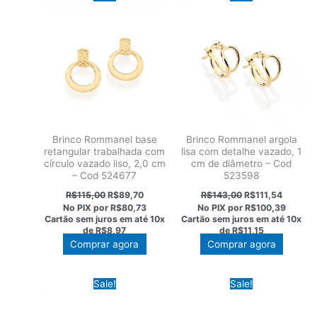
Brinco Rommanel base
Brinco Rommanel argola
retangular trabalhada com
lisa com detalhe vazado, 1
círculo vazado liso, 2,0 cm
cm de diâmetro – Cod
– Cod 524677
523598
O
O
O
O
R$
115,00
R$
89,70
R$
143,00
R$
111,54
preço
preço
preço
preço
No PIX por
R$80,73
No PIX por
R$100,39
original
atual
original
atual
Cartão sem juros em até
10x
Cartão sem juros em até
10x
era:
é:
era:
é:
de
R$8,97
de
R$11,15
R$115,00.
R$89,70.
R$143,00.
R$111,5
Comprar agora
Comprar agora
Sale!
Sale!