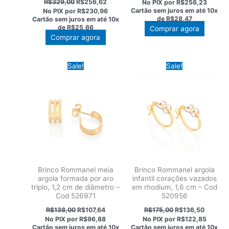
R$
329,00
R$
256,62
No PIX por
R$256,23
original
atual
preço
preço
Cartão sem juros em até
10x
No PIX por
R$230,96
era:
é:
original
atual
de
R$28,47
Cartão sem juros em até
10x
R$365,00.
R$284,
era:
é:
de
R$25,66
Comprar agora
R$329,00.
R$256,62.
Comprar agora
Sale!
Sale!
Brinco Rommanel meia
Brinco Rommanel argola
argola formada por aro
infantil corações vazados
triplo, 1,2 cm de diâmetro –
em rhodium, 1,6 cm – Cod
Cod 526971
520956
O
O
O
O
R$
138,00
R$
107,64
R$
175,00
R$
136,50
preço
preço
preço
preço
No PIX por
R$96,88
No PIX por
R$122,85
original
atual
original
atual
Cartão sem juros em até
10x
Cartão sem juros em até
10x