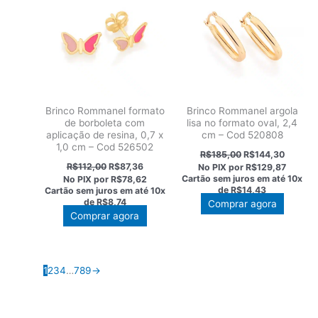
Brinco Rommanel formato
Brinco Rommanel argola
de borboleta com
lisa no formato oval, 2,4
aplicação de resina, 0,7 x
cm – Cod 520808
1,0 cm – Cod 526502
O
O
R$
185,00
R$
144,30
preço
preço
O
O
R$
112,00
R$
87,36
No PIX por
R$129,87
original
atual
preço
preço
Cartão sem juros em até
10x
No PIX por
R$78,62
era:
é:
original
atual
de
R$14,43
Cartão sem juros em até
10x
R$185,00.
R$144,3
era:
é:
de
R$8,74
Comprar agora
R$112,00.
R$87,36.
Comprar agora
1
2
3
4
…
7
8
9
→