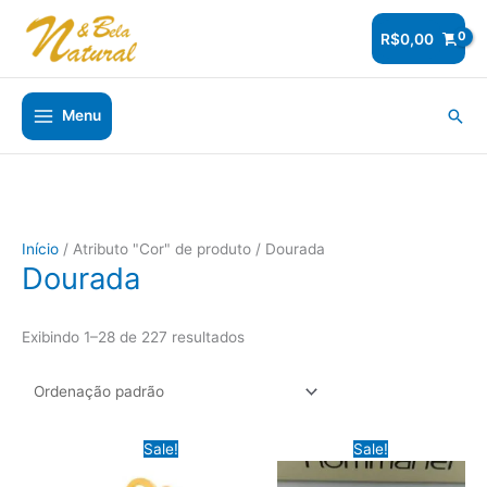
Ir
para
R$
0,00
o
conteúdo
Pesq
Menu
Início
/ Atributo "Cor" de produto / Dourada
Dourada
Exibindo 1–28 de 227 resultados
Sale!
Sale!