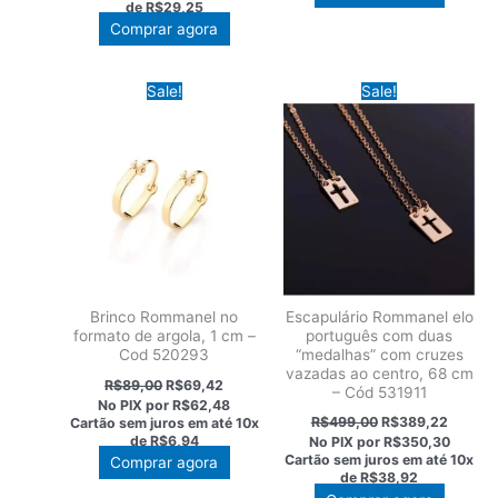
de
R$29,25
R$375,00.
R$292,50.
Comprar agora
Sale!
Sale!
Escapulário Rommanel elo
Brinco Rommanel no
português com duas
formato de argola, 1 cm –
“medalhas” com cruzes
Cod 520293
vazadas ao centro, 68 cm
O
O
R$
89,00
R$
69,42
– Cód 531911
preço
preço
No PIX por
R$62,48
original
atual
O
O
R$
499,00
R$
389,22
Cartão sem juros em até
10x
era:
é:
preço
preço
de
R$6,94
No PIX por
R$350,30
R$89,00.
R$69,42.
original
atual
Cartão sem juros em até
10x
Comprar agora
era:
é:
de
R$38,92
R$499,00.
R$389,