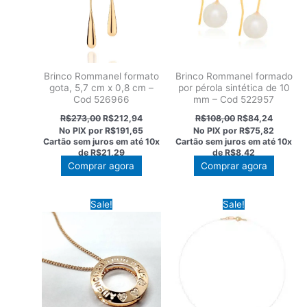
Brinco Rommanel formato
Brinco Rommanel formado
gota, 5,7 cm x 0,8 cm –
por pérola sintética de 10
Cod 526966
mm – Cod 522957
O
O
O
O
R$
273,00
R$
212,94
R$
108,00
R$
84,24
preço
preço
preço
preço
No PIX por
R$191,65
No PIX por
R$75,82
original
atual
original
atual
Cartão sem juros em até
10x
Cartão sem juros em até
10x
era:
é:
era:
é:
de
R$21,29
de
R$8,42
R$273,00.
R$212,94.
R$108,00.
R$84,24
Comprar agora
Comprar agora
Sale!
Sale!