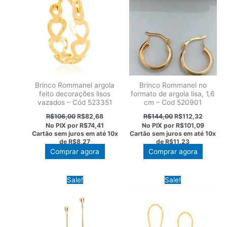
Brinco Rommanel argola
Brinco Rommanel no
feito decorações lisos
formato de argola lisa, 1,6
vazados – Cód 523351
cm – Cod 520901
O
O
O
O
R$
106,00
R$
82,68
R$
144,00
R$
112,32
preço
preço
preço
preço
No PIX por
R$74,41
No PIX por
R$101,09
original
atual
original
atual
Cartão sem juros em até
10x
Cartão sem juros em até
10x
era:
é:
era:
é:
de
R$8,27
de
R$11,23
R$106,00.
R$82,68.
R$144,00.
R$112,3
Comprar agora
Comprar agora
Sale!
Sale!