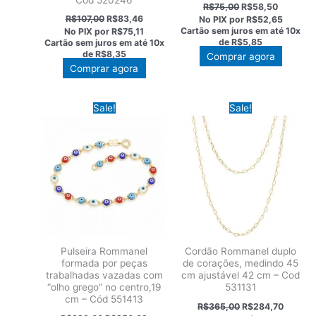
O
O
R$
75,00
R$
58,50
preço
preço
O
O
R$
107,00
R$
83,46
No PIX por
R$52,65
original
atual
preço
preço
Cartão sem juros em até
10x
No PIX por
R$75,11
era:
é:
original
atual
de
R$5,85
Cartão sem juros em até
10x
R$75,00.
R$58,50
era:
é:
de
R$8,35
Comprar agora
R$107,00.
R$83,46.
Comprar agora
Sale!
Sale!
Pulseira Rommanel
Cordão Rommanel duplo
formada por peças
de corações, medindo 45
trabalhadas vazadas com
cm ajustável 42 cm – Cod
“olho grego” no centro,19
531131
cm – Cód 551413
O
O
R$
365,00
R$
284,70
preço
preço
O
O