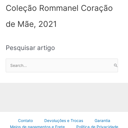
Coleção Rommanel Coração
de Mãe, 2021
Pesquisar artigo
P
e
s
q
u
i
s
a
Contato
Devoluções e Trocas
Garantia
r
Meios de pagamentos e Frete
Política de Privacidade