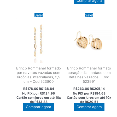
Comprar agora
Sale!
Sale!
Brinco Rommanel formado
Brinco Rommanel formato
por navetes vazadas com
coração diamantado com
zircônias intercaladas, 5,9
detalhes vazados – Cod
cm – Cod 523800
523991
O
O
O
O
R$
178,00
R$
138,84
R$
263,00
R$
205,14
preço
preço
preço
preço
No PIX por
R$124,96
No PIX por
R$184,63
original
atual
original
atual
Cartão sem juros em até
10x
Cartão sem juros em até
10x
era:
é:
era:
é:
de
R$13,88
de
R$20,51
R$178,00.
R$138,84.
R$263,00.
R$205,1
Comprar agora
Comprar agora