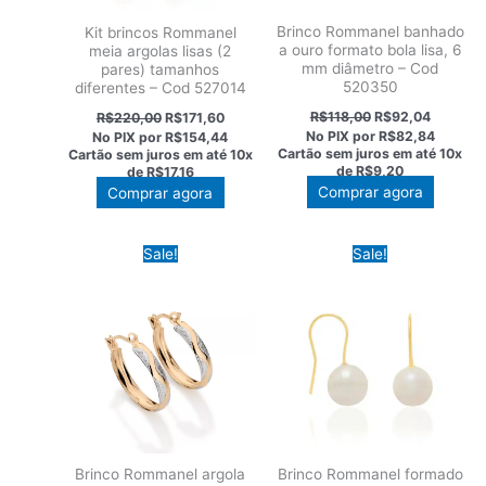
Brinco Rommanel banhado
Kit brincos Rommanel
a ouro formato bola lisa, 6
meia argolas lisas (2
mm diâmetro – Cod
pares) tamanhos
520350
diferentes – Cod 527014
O
O
O
O
R$
118,00
R$
92,04
R$
220,00
R$
171,60
preço
preço
preço
preço
No PIX por
R$82,84
No PIX por
R$154,44
original
atual
original
atual
Cartão sem juros em até
10x
Cartão sem juros em até
10x
era:
é:
era:
é:
de
R$9,20
de
R$17,16
R$118,00.
R$92,04
R$220,00.
R$171,60.
Comprar agora
Comprar agora
Sale!
Sale!
Brinco Rommanel argola
Brinco Rommanel formado