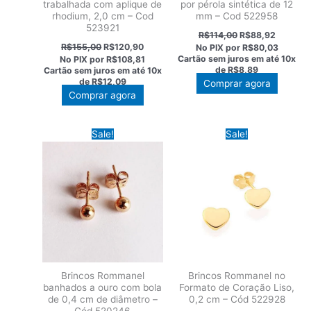
trabalhada com aplique de
por pérola sintética de 12
rhodium, 2,0 cm – Cod
mm – Cod 522958
523921
O
O
R$
114,00
R$
88,92
preço
preço
O
O
R$
155,00
R$
120,90
No PIX por
R$80,03
original
atual
preço
preço
Cartão sem juros em até
10x
No PIX por
R$108,81
era:
é:
original
atual
de
R$8,89
Cartão sem juros em até
10x
R$114,00.
R$88,92
era:
é:
de
R$12,09
Comprar agora
R$155,00.
R$120,90.
Comprar agora
Sale!
Sale!
Brincos Rommanel
Brincos Rommanel no
banhados a ouro com bola
Formato de Coração Liso,
de 0,4 cm de diâmetro –
0,2 cm – Cód 522928
Cód 520246