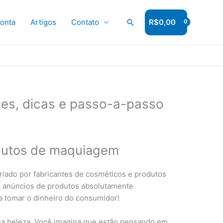
onta
Artigos
Contato
Pesquisar
R$
0,00
es, dicas e passo-a-passo
odutos de maquiagem
iado por fabricantes de cosméticos e produtos
 e anúncios de produtos absolutamente
a tomar o dinheiro do consumidor!
sua beleza. Você imagina que estão pensando em