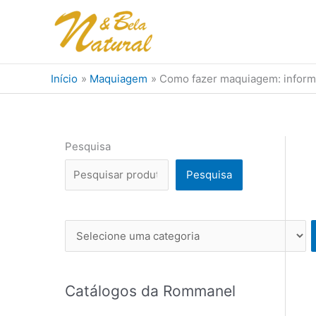
Ir
para
o
conteúdo
Início
Maquiagem
Como fazer maquiagem: inform
Pesquisa
Pesquisa
Se
l
e
c
Catálogos da Rommanel
i