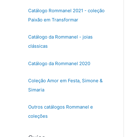
o
n
Catálogo Rommanel 2021 - coleção
e
Paixão em Transformar
u
m
Catálogo da Rommanel - joias
a
clássicas
c
a
Catálogo da Rommanel 2020
t
e
Coleção Amor em Festa, Simone &
g
o
Simaria
r
i
Outros catálogos Rommanel e
a
coleções