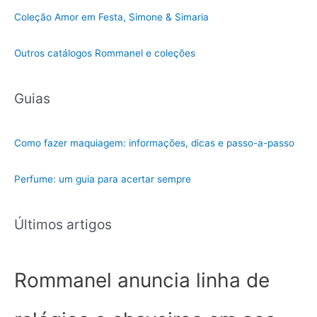
c
Coleção Amor em Festa, Simone & Simaria
a
t
Outros catálogos Rommanel e coleções
e
g
Guias
o
r
i
Como fazer maquiagem: informações, dicas e passo-a-passo
a
Perfume: um guia para acertar sempre
Últimos artigos
Rommanel anuncia linha de