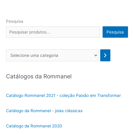
Pesquisa
Pesquisa
Se
l
e
Catálogos da Rommanel
c
i
o
Catálogo Rommanel 2021 - coleção Paixão em Transformar
n
e
Catálogo da Rommanel - joias clássicas
u
m
Catálogo da Rommanel 2020
a