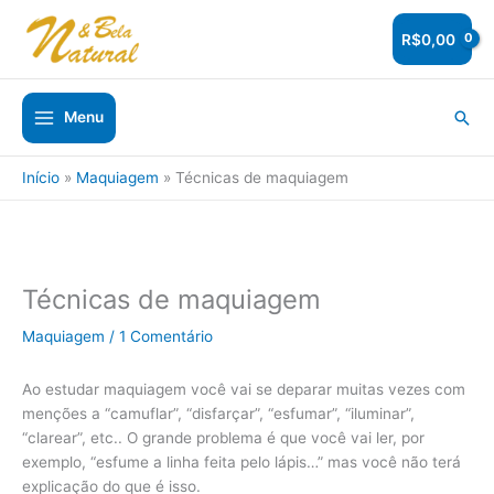
Ir
para
R$
0,00
o
conteúdo
Pesq
Menu
Início
Maquiagem
Técnicas de maquiagem
Técnicas de maquiagem
Maquiagem
/
1 Comentário
Ao estudar maquiagem você vai se deparar muitas vezes com
menções a “camuflar”, “disfarçar”, “esfumar”, “iluminar”,
“clarear”, etc.. O grande problema é que você vai ler, por
exemplo, “esfume a linha feita pelo lápis…” mas você não terá
explicação do que é isso.