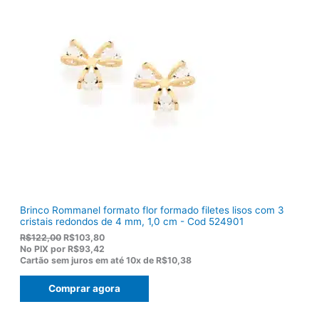
n
é
a
:
l
R
e
$
r
1
a
2
:
0
R
,
$
5
1
0
5
.
5
,
0
0
.
Brinco Rommanel formato flor formado filetes lisos com 3
cristais redondos de 4 mm, 1,0 cm - Cod 524901
O
O
R$
122,00
R$
103,80
p
p
No PIX por
R$93,42
r
r
Cartão sem juros em até
10x de
R$10,38
e
e
ç
ç
Comprar agora
o
o
o
a
r
t