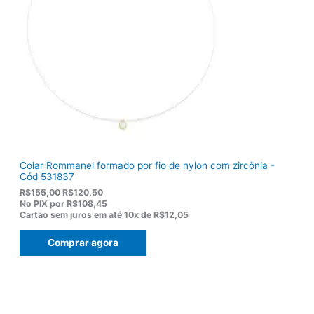
Colar Rommanel formado por fio de nylon com zircônia -
Cód 531837
O
O
R$
155,00
R$
120,50
p
p
No PIX por
R$108,45
r
r
Cartão sem juros em até
10x de
R$12,05
e
e
ç
ç
Comprar agora
o
o
o
a
r
t
i
u
g
a
i
l