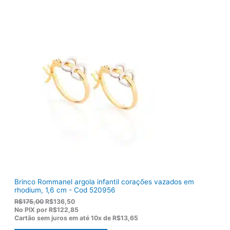
i
u
g
a
i
l
n
é
a
:
l
R
e
$
r
1
a
0
:
3
R
,
$
8
1
0
2
.
2
,
0
0
.
Brinco Rommanel argola infantil corações vazados em
rhodium, 1,6 cm - Cod 520956
O
O
R$
175,00
R$
136,50
p
p
No PIX por
R$122,85
r
r
Cartão sem juros em até
10x de
R$13,65
e
e