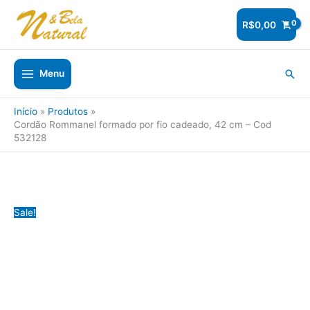
Ir
para
R$
0,00
o
conteúdo
Pesq
Menu
Início
Produtos
Cordão Rommanel formado por fio cadeado, 42 cm – Cod
532128
Sale!