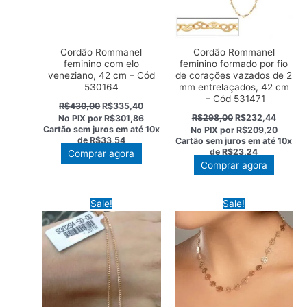
Cordão Rommanel
Cordão Rommanel
feminino com elo
feminino formado por fio
veneziano, 42 cm – Cód
de corações vazados de 2
530164
mm entrelaçados, 42 cm
– Cód 531471
O
O
R$
430,00
R$
335,40
preço
preço
O
O
R$
298,00
R$
232,44
No PIX por
R$301,86
original
atual
preço
preço
Cartão sem juros em até
10x
No PIX por
R$209,20
era:
é:
original
atual
de
R$33,54
Cartão sem juros em até
10x
R$430,00.
R$335,40.
era:
é:
de
R$23,24
Comprar agora
R$298,00.
R$232,
Comprar agora
Sale!
Sale!