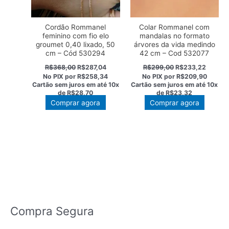
Cordão Rommanel
Colar Rommanel com
feminino com fio elo
mandalas no formato
groumet 0,40 lixado, 50
árvores da vida medindo
cm – Cód 530294
42 cm – Cod 532077
O
O
O
O
R$
368,00
R$
287,04
R$
299,00
R$
233,22
preço
preço
preço
preço
No PIX por
R$258,34
No PIX por
R$209,90
original
atual
original
atual
Cartão sem juros em até
10x
Cartão sem juros em até
10x
era:
é:
era:
é:
de
R$28,70
de
R$23,32
R$368,00.
R$287,04.
R$299,00.
R$233,
Comprar agora
Comprar agora
Compra Segura