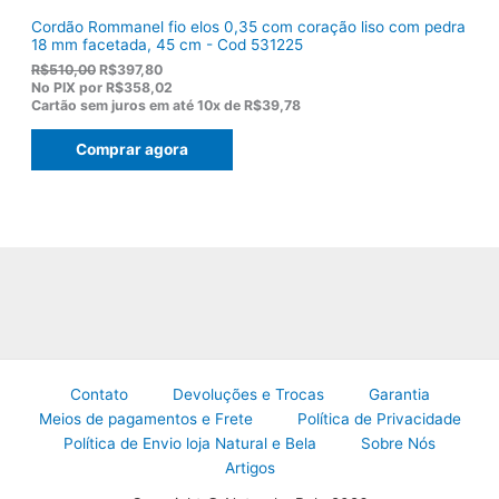
Cordão Rommanel fio elos 0,35 com coração liso com pedra
18 mm facetada, 45 cm - Cod 531225
O
O
R$
510,00
R$
397,80
p
p
No PIX por
R$358,02
r
r
Cartão sem juros em até
10x de
R$39,78
e
e
ç
ç
Comprar agora
o
o
o
a
r
t
i
u
g
a
i
l
n
é
a
:
l
R
e
$
r
3
a
9
:
7
R
,
Contato
Devoluções e Trocas
Garantia
$
8
Meios de pagamentos e Frete
Política de Privacidade
5
0
Política de Envio loja Natural e Bela
Sobre Nós
1
.
0
Artigos
,
0