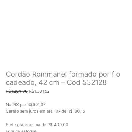
Cordão Rommanel formado por fio
cadeado, 42 cm – Cod 532128
O
O
R$
1.284,00
R$
1.001,52
preço
preço
original
atual
No PIX por
R$901,37
era:
é:
Cartão sem juros em até
10x de
R$100,15
R$1.284,00.
R$1.001,52.
Frete grátis acima de R$ 400,00
Fora de estoque