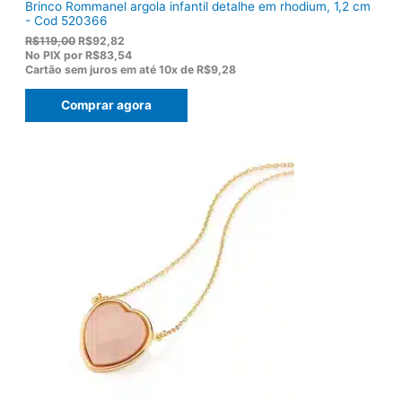
Brinco Rommanel argola infantil detalhe em rhodium, 1,2 cm
- Cod 520366
O
O
R$
119,00
R$
92,82
p
p
No PIX por
R$83,54
r
r
Cartão sem juros em até
10x de
R$9,28
e
e
ç
ç
Comprar agora
o
o
o
a
r
t
i
u
g
a
i
l
n
é
a
:
l
R
e
$
r
9
a
2
:
,
R
8
$
2
1
.
1
9
,
0
0