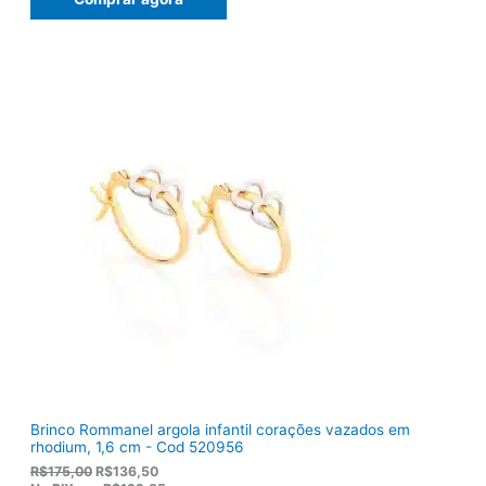
o
o
o
a
r
t
i
u
g
a
i
l
n
é
a
:
l
R
e
$
r
1
a
0
:
3
R
,
$
8
1
0
2
.
2
,
0
0
.
Brinco Rommanel argola infantil corações vazados em
rhodium, 1,6 cm - Cod 520956
O
O
R$
175,00
R$
136,50