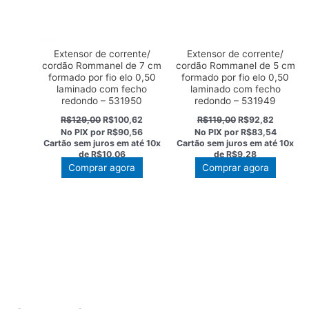
Extensor de corrente/
Extensor de corrente/
cordão Rommanel de 7 cm
cordão Rommanel de 5 cm
formado por fio elo 0,50
formado por fio elo 0,50
laminado com fecho
laminado com fecho
redondo – 531950
redondo – 531949
O
O
O
O
R$
129,00
R$
100,62
R$
119,00
R$
92,82
preço
preço
preço
preço
No PIX por
R$90,56
No PIX por
R$83,54
original
atual
original
atual
Cartão sem juros em até
10x
Cartão sem juros em até
10x
era:
é:
era:
é:
de
R$10,06
de
R$9,28
R$129,00.
R$100,62.
R$119,00.
R$92,82
Comprar agora
Comprar agora