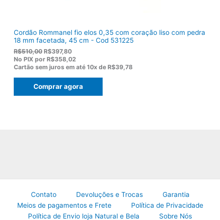
.
Cordão Rommanel fio elos 0,35 com coração liso com pedra
18 mm facetada, 45 cm - Cod 531225
O
O
R$
510,00
R$
397,80
p
p
No PIX por
R$358,02
r
r
Cartão sem juros em até
10x de
R$39,78
e
e
ç
ç
Comprar agora
o
o
o
a
r
t
i
u
g
a
i
l
n
é
a
:
l
R
e
$
r
3
a
9
:
7
R
,
Contato
Devoluções e Trocas
Garantia
$
8
Meios de pagamentos e Frete
Política de Privacidade
5
0
Política de Envio loja Natural e Bela
Sobre Nós
1
.