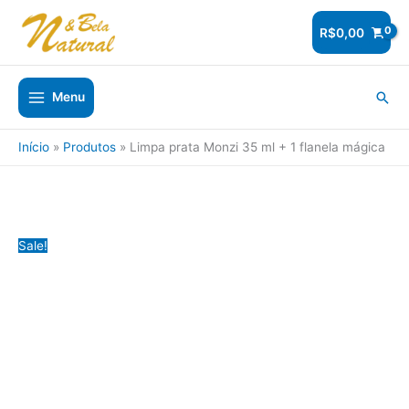
Ir
para
R$
0,00
o
conteúdo
Pesq
Menu
Início
Produtos
Limpa prata Monzi 35 ml + 1 flanela mágica
Sale!