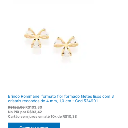
g
a
i
l
n
é
a
:
l
R
e
$
r
1
a
2
:
0
R
,
$
5
1
0
5
.
5
,
0
0
.
Brinco Rommanel formato flor formado filetes lisos com 3
cristais redondos de 4 mm, 1,0 cm - Cod 524901
O
O
R$
122,00
R$
103,80
p
p
No PIX por
R$93,42
r
r
Cartão sem juros em até
10x de
R$10,38
e
e
ç
ç
Comprar agora