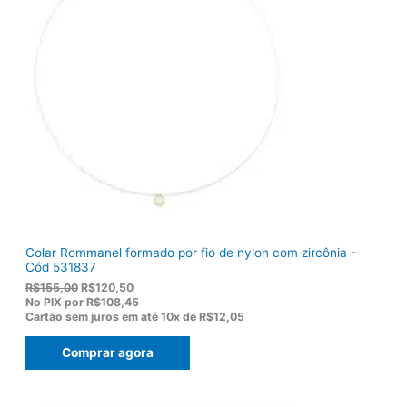
Colar Rommanel formado por fio de nylon com zircônia -
Cód 531837
O
O
R$
155,00
R$
120,50
p
p
No PIX por
R$108,45
r
r
Cartão sem juros em até
10x de
R$12,05
e
e
ç
ç
Comprar agora
o
o
o
a
r
t
i
u