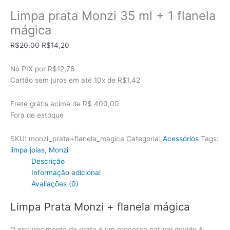
Limpa prata Monzi 35 ml + 1 flanela
mágica
O
O
R$
20,00
R$
14,20
preço
preço
original
atual
No PIX por
R$12,78
era:
é:
Cartão sem juros em até
10x de
R$1,42
R$20,00.
R$14,20.
Frete grátis acima de R$ 400,00
Fora de estoque
SKU:
monzi_prata+flanela_magica
Categoria:
Acessórios
Tags:
limpa joias
,
Monzi
Descrição
Informação adicional
Avaliações (0)
Limpa Prata Monzi + flanela mágica
O escurecimento da prata é um processo natural devido à