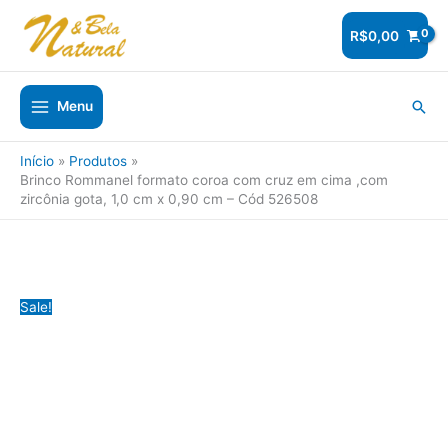
Ir
para
R$
0,00
o
conteúdo
Pesq
Menu
Início
Produtos
Brinco Rommanel formato coroa com cruz em cima ,com
zircônia gota, 1,0 cm x 0,90 cm – Cód 526508
Sale!