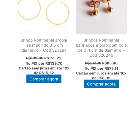
Brinco Rommanel argola
Brincos Rommanel
lisa medindo 3,5 cm
banhados a ouro com bola
diâmetro – Cod 520281
de 0,4 cm de diâmetro –
Cód 520246
O
O
R$
199,00
R$
155,22
preço
preço
O
O
R$
107,00
R$
83,46
No PIX por
R$139,70
original
atual
preço
preço
Cartão sem juros em até
10x
No PIX por
R$75,11
era:
é:
original
atual
de
R$15,52
Cartão sem juros em até
10x
R$199,00.
R$155,22.
era:
é:
de
R$8,35
Comprar agora
R$107,00.
R$83,46
Comprar agora