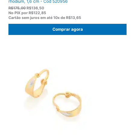
rhodium, 1,6 cm - Cod 520956
O
O
R$
175,00
R$
136,50
p
p
No PIX por
R$122,85
r
r
Cartão sem juros em até
10x de
R$13,65
e
e
ç
ç
Comprar agora
o
o
o
a
r
t
i
u
g
a
i
l
n
é
a
:
l
R
e
$
r
1
a
3
:
6
R
,
$
5
1
0
7
.
5
,
0
0
.