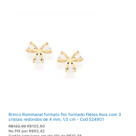
o
a
r
t
i
u
g
a
i
l
n
é
a
:
l
R
e
$
r
1
a
2
:
0
R
,
$
5
1
0
5
.
5
,
0
0
.
Brinco Rommanel formato flor formado filetes lisos com 3
cristais redondos de 4 mm, 1,0 cm - Cod 524901
O
O
R$
122,00
R$
103,80
p
p
No PIX por
R$93,42
r
r
Cartão sem juros em até
10x de
R$10,38