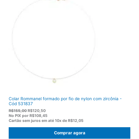
Colar Rommanel formado por fio de nylon com zircônia -
Cód 531837
O
O
R$
155,00
R$
120,50
p
p
No PIX por
R$108,45
r
r
Cartão sem juros em até
10x de
R$12,05
e
e
ç
ç
Comprar agora
o
o