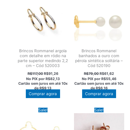
Brincos Rommanel argola
Brincos Rommanel
com detalhe em ródio na
banhados a ouro com
parte superior medindo 2,2
pérola sintética solitária –
cm – Cód 520003
Cód 520190
O
O
O
O
R$
117,00
R$
91,26
R$
79,00
R$
61,62
preço
preço
preço
preço
No PIX por
R$82,13
No PIX por
R$55,46
original
atual
original
atual
Cartão sem juros em até
10x
Cartão sem juros em até
10x
era:
é:
era:
é:
de
R$9,13
de
R$6,16
R$117,00.
R$91,26.
R$79,00.
R$61,62.
Comprar agora
Comprar agora
Sale!
Sale!