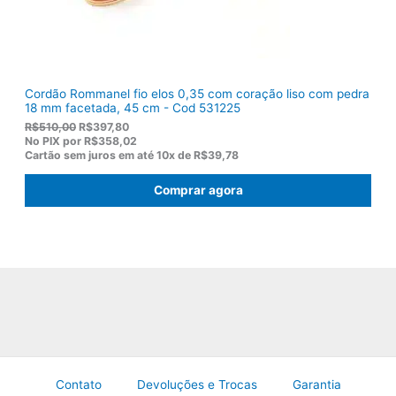
,
0
0
.
Cordão Rommanel fio elos 0,35 com coração liso com pedra
18 mm facetada, 45 cm - Cod 531225
O
O
R$
510,00
R$
397,80
p
p
No PIX por
R$358,02
r
r
Cartão sem juros em até
10x de
R$39,78
e
e
ç
ç
Comprar agora
o
o
o
a
r
t
i
u
g
a
i
l
n
é
a
:
l
R
e
$
r
3
a
9
:
7
R
,
Contato
Devoluções e Trocas
Garantia
$
8