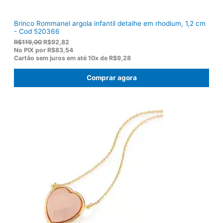
Brinco Rommanel argola infantil detalhe em rhodium, 1,2 cm
- Cod 520366
O
O
R$
119,00
R$
92,82
p
p
No PIX por
R$83,54
r
r
Cartão sem juros em até
10x de
R$9,28
e
e
ç
ç
Comprar agora
o
o
o
a
r
t
i
u
g
a
i
l
n
é
a
:
l
R
e
$
r
9
a
2
:
,
R
8
$
2
1
.
1
9