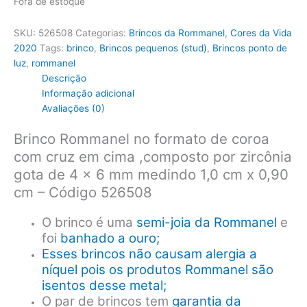
Fora de estoque
SKU:
526508
Categorias:
Brincos da Rommanel
,
Cores da Vida
2020
Tags:
brinco
,
Brincos pequenos (stud)
,
Brincos ponto de
luz
,
rommanel
Descrição
Informação adicional
Avaliações (0)
Brinco Rommanel no formato de coroa
com cruz em cima ,composto por zircônia
gota de 4 x 6 mm medindo 1,0 cm x 0,90
cm – Código 526508
O brinco é uma
semi-joia da Rommanel
e
foi
banhado a ouro;
Esses brincos não causam alergia a
níquel pois os produtos Rommanel são
isentos desse metal;
O par de brincos tem
garantia da