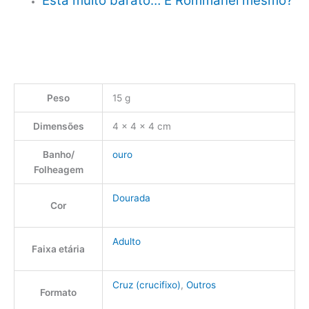
Está muito barato… É Rommanel mesmo?
Peso
15 g
Dimensões
4 × 4 × 4 cm
Banho/
ouro
Folheagem
Dourada
Cor
Adulto
Faixa etária
Cruz (crucifixo)
,
Outros
Formato