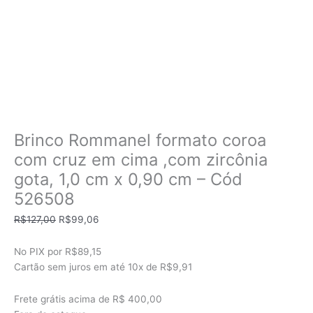
Brinco Rommanel formato coroa
com cruz em cima ,com zircônia
gota, 1,0 cm x 0,90 cm – Cód
526508
O
O
R$
127,00
R$
99,06
preço
preço
original
atual
No PIX por
R$89,15
era:
é:
Cartão sem juros em até
10x de
R$9,91
R$127,00.
R$99,06.
Frete grátis acima de R$ 400,00