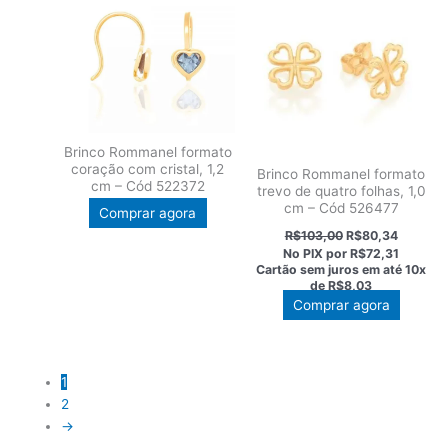
Brinco Rommanel formato
coração com cristal, 1,2
Brinco Rommanel formato
cm – Cód 522372
trevo de quatro folhas, 1,0
cm – Cód 526477
Comprar agora
O
O
R$
103,00
R$
80,34
preço
preço
No PIX por
R$72,31
original
atual
Cartão sem juros em até
10x
era:
é:
de
R$8,03
R$103,00.
R$80,34
Comprar agora
1
2
→