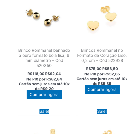
Brinco Rommanel banhado
Brincos Rommanel no
a ouro formato bola lisa, 6
Formato de Coração Liso,
mm diâmetro – Cod
0,2 cm – Cód 522928
520350
O
O
R$
75,00
R$
58,50
preço
preço
O
O
R$
118,00
R$
92,04
No PIX por
R$52,65
original
atual
preço
preço
Cartão sem juros em até
10x
No PIX por
R$82,84
era:
é:
original
atual
de
R$5,85
Cartão sem juros em até
10x
R$75,00.
R$58,50
era:
é:
de
R$9,20
Comprar agora
R$118,00.
R$92,04.
Comprar agora
Sale!
Sale!