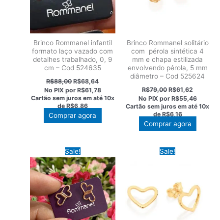
Brinco Rommanel infantil
Brinco Rommanel solitário
formato laço vazado com
com pérola sintética 4
detalhes trabalhado, 0, 9
mm e chapa estilizada
cm – Cod 524635
envolvendo pérola, 5 mm
diâmetro – Cod 525624
O
O
R$
88,00
R$
68,64
preço
preço
O
O
R$
79,00
R$
61,62
No PIX por
R$61,78
original
atual
preço
preço
Cartão sem juros em até
10x
No PIX por
R$55,46
era:
é:
original
atual
de
R$6,86
Cartão sem juros em até
10x
R$88,00.
R$68,64.
era:
é:
de
R$6,16
Comprar agora
R$79,00.
R$61,62.
Comprar agora
Sale!
Sale!