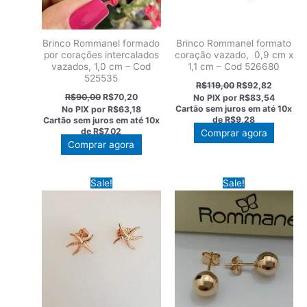
Brinco Rommanel formado
Brinco Rommanel formato
por corações intercalados
coração vazado, 0,9 cm x
vazados, 1,0 cm – Cod
1,1 cm – Cod 526680
525535
O
O
R$
119,00
R$
92,82
preço
preço
O
O
R$
90,00
R$
70,20
No PIX por
R$83,54
original
atual
preço
preço
Cartão sem juros em até
10x
No PIX por
R$63,18
era:
é:
original
atual
de
R$9,28
Cartão sem juros em até
10x
R$119,00.
R$92,82
era:
é:
de
R$7,02
Comprar agora
R$90,00.
R$70,20.
Comprar agora
Sale!
Sale!