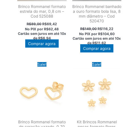
Brinco Rommanel formato
Brinco Rommanel banhado
estrela do mar, 0,8 cm –
a ouro formato bola lisa, 8
Cod 525088
mm diâmetro – Cod
520470
O
O
R$
89,00
R$
69,42
preço
preço
O
O
R$
149,00
R$
116,22
No PIX por
R$62,48
original
atual
preço
preço
Cartão sem juros em até
10x
No PIX por
R$104,60
era:
é:
original
atual
de
R$6,94
Cartão sem juros em até
10x
R$89,00.
R$69,42.
era:
é:
de
R$11,62
Comprar agora
R$149,00.
R$116,2
Comprar agora
Sale!
Sale!
Brinco Rommanel formato
Kit Brincos Rommanel
de coração vazado, 0,70
peças formato flores