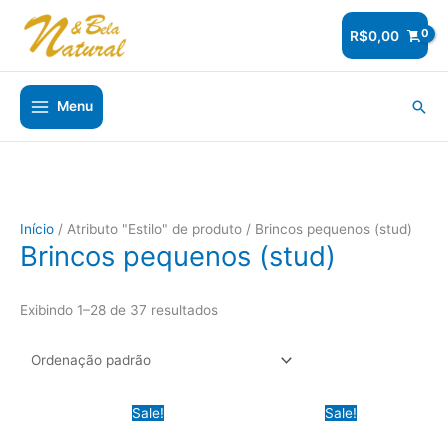
Ir
para
R$
0,00
o
conteúdo
Pesq
Menu
Início
/ Atributo "Estilo" de produto / Brincos pequenos (stud)
Brincos pequenos (stud)
Exibindo 1–28 de 37 resultados
Sale!
Sale!