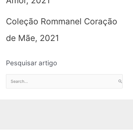
Amor, 2021
Coleção Rommanel Coração
de Mãe, 2021
Pesquisar artigo
P
e
s
q
u
i
s