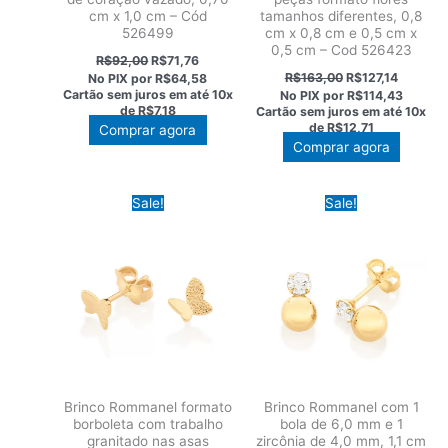
cm x 1,0 cm – Cód
tamanhos diferentes, 0,8
526499
cm x 0,8 cm e 0,5 cm x
0,5 cm – Cod 526423
O
O
R$
92,00
R$
71,76
preço
preço
O
O
R$
163,00
R$
127,14
No PIX por
R$64,58
original
atual
preço
preço
Cartão sem juros em até
10x
No PIX por
R$114,43
era:
é:
original
atual
de
R$7,18
Cartão sem juros em até
10x
R$92,00.
R$71,76.
era:
é:
de
R$12,71
Comprar agora
R$163,00.
R$127,14
Comprar agora
Sale!
Sale!
Brinco Rommanel formato
Brinco Rommanel com 1
borboleta com trabalho
bola de 6,0 mm e 1
granitado nas asas
zircônia de 4,0 mm, 1,1 cm