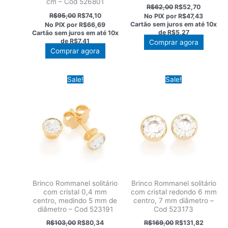
cm – Cod 526801
O
O
R$
62,00
R$
52,70
preço
preço
O
O
R$
95,00
R$
74,10
No PIX por
R$47,43
original
atual
preço
preço
Cartão sem juros em até
10x
No PIX por
R$66,69
era:
é:
original
atual
de
R$5,27
Cartão sem juros em até
10x
R$62,00.
R$52,70
era:
é:
de
R$7,41
Este
Comprar agora
R$95,00.
R$74,10.
Comprar agora
produt
tem
várias
Sale!
Sale!
variant
As
opções
podem
ser
escolhi
na
página
do
Brinco Rommanel solitário
Brinco Rommanel solitário
produt
com cristal 0,4 mm
com cristal redondo 6 mm
centro, medindo 5 mm de
centro, 7 mm diâmetro –
diâmetro – Cod 523191
Cod 523173
O
O
O
O
R$
103,00
R$
80,34
R$
169,00
R$
131,82