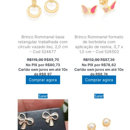
Brinco Rommanel base
Brinco Rommanel formato
retangular trabalhada com
de borboleta com
círculo vazado liso, 2,0 cm
aplicação de resina, 0,7 x
– Cod 524677
1,0 cm – Cod 526502
O
O
O
O
R$
115,00
R$
89,70
R$
112,00
R$
87,36
preço
preço
preço
preço
No PIX por
R$80,73
No PIX por
R$78,62
original
atual
original
atual
Cartão sem juros em até
10x
Cartão sem juros em até
10x
era:
é:
era:
é:
de
R$8,97
de
R$8,74
R$115,00.
R$89,70.
R$112,00.
R$87,36.
Comprar agora
Comprar agora
Sale!
Sale!