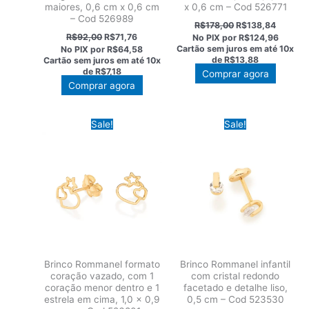
maiores, 0,6 cm x 0,6 cm
x 0,6 cm – Cod 526771
– Cod 526989
O
O
R$
178,00
R$
138,84
preço
preço
O
O
R$
92,00
R$
71,76
No PIX por
R$124,96
original
atual
preço
preço
Cartão sem juros em até
10x
No PIX por
R$64,58
era:
é:
original
atual
de
R$13,88
Cartão sem juros em até
10x
R$178,00.
R$138,8
era:
é:
de
R$7,18
Comprar agora
R$92,00.
R$71,76.
Comprar agora
Sale!
Sale!
Brinco Rommanel formato
Brinco Rommanel infantil
coração vazado, com 1
com cristal redondo
coração menor dentro e 1
facetado e detalhe liso,
estrela em cima, 1,0 x 0,9
0,5 cm – Cod 523530