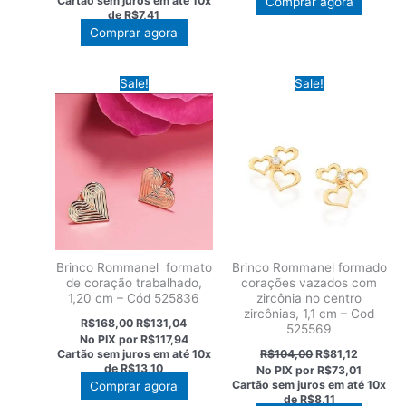
Cartão sem juros em até
10x
Comprar agora
era:
é:
de
R$7,41
R$95,00.
R$74,10.
Comprar agora
Sale!
Sale!
Brinco Rommanel formato
Brinco Rommanel formado
de coração trabalhado,
corações vazados com
1,20 cm – Cód 525836
zircônia no centro
zircônias, 1,1 cm – Cod
O
O
R$
168,00
R$
131,04
525569
preço
preço
No PIX por
R$117,94
original
atual
O
O
Cartão sem juros em até
10x
R$
104,00
R$
81,12
era:
é:
preço
preço
de
R$13,10
No PIX por
R$73,01
R$168,00.
R$131,04.
original
atual
Cartão sem juros em até
10x
Comprar agora
era:
é:
de
R$8,11