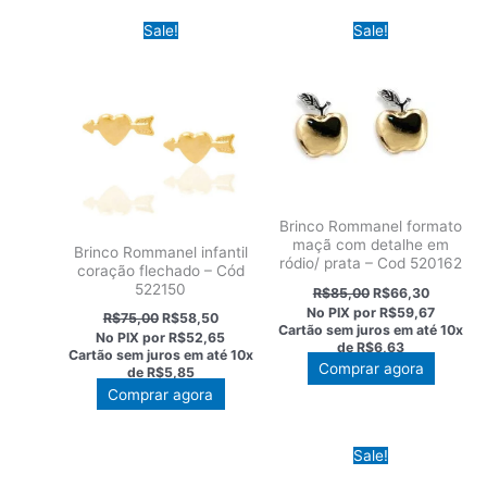
Sale!
Sale!
Brinco Rommanel formato
maçã com detalhe em
Brinco Rommanel infantil
ródio/ prata – Cod 520162
coração flechado – Cód
O
O
522150
R$
85,00
R$
66,30
preço
preço
No PIX por
R$59,67
O
O
R$
75,00
R$
58,50
original
atual
Cartão sem juros em até
10x
preço
preço
No PIX por
R$52,65
era:
é:
de
R$6,63
original
atual
Cartão sem juros em até
10x
R$85,00.
R$66,30
era:
é:
Comprar agora
de
R$5,85
R$75,00.
R$58,50.
Comprar agora
Sale!