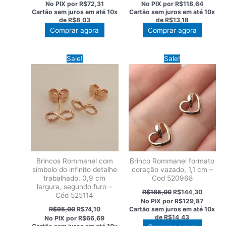
preço
preço
preço
preço
No PIX por
R$72,31
No PIX por
R$118,64
original
atual
original
atual
Cartão sem juros em até
10x
Cartão sem juros em até
10x
era:
é:
era:
é:
de
R$8,03
de
R$13,18
R$103,00.
R$80,34.
R$169,00.
R$131,8
Comprar agora
Comprar agora
Sale!
Sale!
Brincos Rommanel com
Brinco Rommanel formato
símbolo do infinito detalhe
coração vazado, 1,1 cm –
trabalhado, 0,9 cm
Cod 520968
largura, segundo furo –
O
O
R$
185,00
R$
144,30
Cód 525114
preço
preço
No PIX por
R$129,87
original
atual
O
O
R$
95,00
R$
74,10
Cartão sem juros em até
10x
era:
é:
preço
preço
de
R$14,43
No PIX por
R$66,69
R$185,00.
R$144,3
original
atual