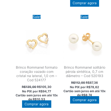
R$104,00.
R$81,12.
Comprar agora
Sale!
Sale!
Brinco Rommanel formato
Brinco Rommanel solitário
coração vazado com
pérola sintética, 0,7 cm
cristal na lateral, 1,0 cm –
diâmetro – Cod 520193
Cod 524177
O
O
R$
112,00
R$
87,36
preço
preço
O
O
R$
135,00
R$
105,30
No PIX por
R$78,62
original
atual
preço
preço
Cartão sem juros em até
10x
No PIX por
R$94,77
era:
é:
original
atual
de
R$8,74
Cartão sem juros em até
10x
R$112,00.
R$87,36.
era:
é:
de
R$10,53
Comprar agora
R$135,00.
R$105,30.
Comprar agora