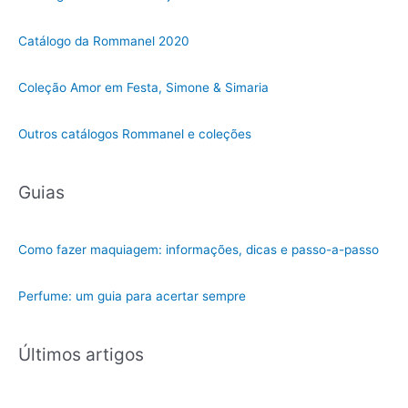
u
m
Catálogo da Rommanel 2020
a
c
Coleção Amor em Festa, Simone & Simaria
a
t
Outros catálogos Rommanel e coleções
e
g
Guias
o
r
i
Como fazer maquiagem: informações, dicas e passo-a-passo
a
Perfume: um guia para acertar sempre
Últimos artigos