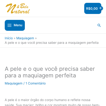
Ir
para
R$
0,00
o
conteúdo
Pesq
Menu
Início
Maquiagem
A pele e o que você precisa saber para a maquiagem perfeita
A pele e o que você precisa saber
para a maquiagem perfeita
Maquiagem
/
1 Comentário
A pele é o maior órgão do corpo humano e reflete nossa
saúde. Sua maciez, brilho e cor mostram muito de nosso bem-