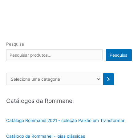
Pesquisa
Pesquisa
Se
l
e
Catálogos da Rommanel
c
i
o
Catálogo Rommanel 2021 - coleção Paixão em Transformar
n
e
Catálogo da Rommanel - joias clássicas