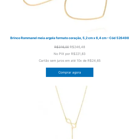
Brinco Rommanel meia argola formato coração, 5,2 cm x 6,4 cm – Cód 526498
O
O
R$
316,00
R$
246,48
preço
preço
No PIX por
R$221,83
original
atual
Cartão sem juros em até
10x de
R$24,65
era:
é:
Comprar agora
R$316,00.
R$246,48.