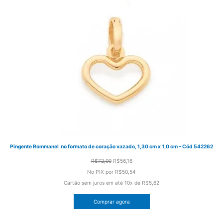
Pingente Rommanel no formato de coração vazado, 1,30 cm x 1,0 cm – Cód 542262
O
O
R$
72,00
R$
56,16
preço
preço
No PIX por
R$50,54
original
atual
Cartão sem juros em até
10x de
R$5,62
era:
é:
Comprar agora
R$72,00.
R$56,16.