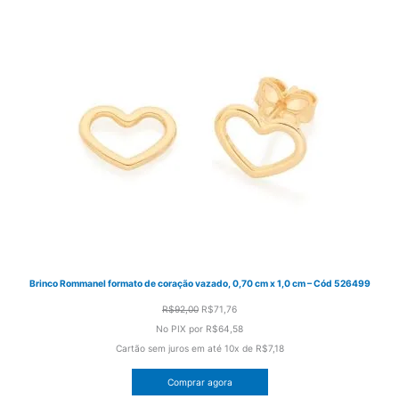
Brinco Rommanel formato de coração vazado, 0,70 cm x 1,0 cm – Cód 526499
O
O
R$
92,00
R$
71,76
preço
preço
No PIX por
R$64,58
original
atual
Cartão sem juros em até
10x de
R$7,18
era:
é:
Comprar agora
R$92,00.
R$71,76.