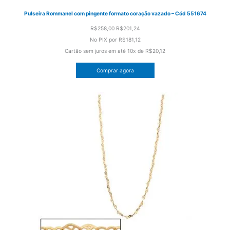
Pulseira Rommanel com pingente formato coração vazado – Cód 551674
O
O
R$
258,00
R$
201,24
preço
preço
No PIX por
R$181,12
original
atual
Cartão sem juros em até
10x de
R$20,12
era:
é:
Comprar agora
R$258,00.
R$201,24.