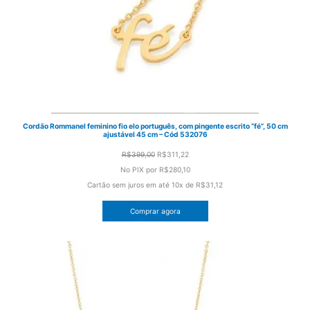
Cordão Rommanel feminino fio elo português, com pingente escrito “fé”, 50 cm
ajustável 45 cm – Cód 532076
O
O
R$
399,00
R$
311,22
preço
preço
No PIX por
R$280,10
original
atual
Cartão sem juros em até
10x de
R$31,12
era:
é:
Comprar agora
R$399,00.
R$311,22.