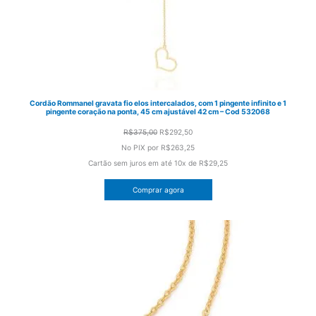
Cordão Rommanel gravata fio elos intercalados, com 1 pingente infinito e 1
pingente coração na ponta, 45 cm ajustável 42 cm – Cod 532068
O
O
R$
375,00
R$
292,50
preço
preço
No PIX por
R$263,25
original
atual
Cartão sem juros em até
10x de
R$29,25
era:
é:
Comprar agora
R$375,00.
R$292,50.