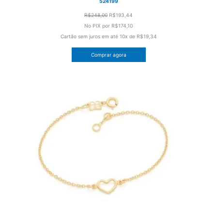
524199
O
O
R$
248,00
R$
193,44
preço
preço
No PIX por
R$174,10
original
atual
Cartão sem juros em até
10x de
R$19,34
era:
é:
Comprar agora
R$248,00.
R$193,44.