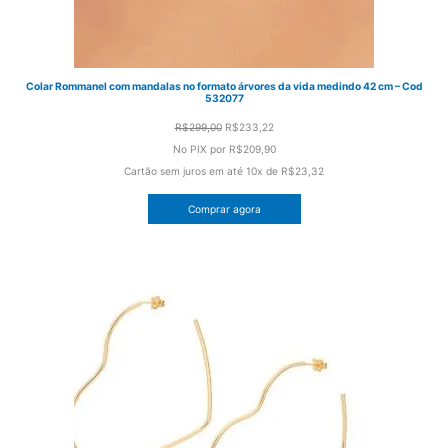
Colar Rommanel com mandalas no formato árvores da vida medindo 42 cm – Cod
532077
O
O
R$
299,00
R$
233,22
preço
preço
No PIX por
R$209,90
original
atual
Cartão sem juros em até
10x de
R$23,32
era:
é:
Comprar agora
R$299,00.
R$233,22.