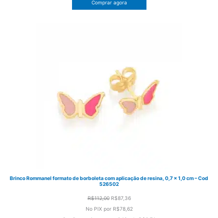
Comprar agora
R$103,00.
R$80,34.
Brinco Rommanel formato de borboleta com aplicação de resina, 0,7 x 1,0 cm – Cod
526502
O
O
R$
112,00
R$
87,36
preço
preço
No PIX por
R$78,62