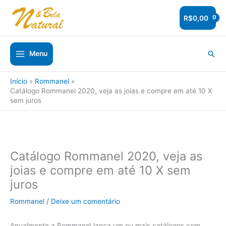
Ir
para
R$
0,00
o
conteúdo
Pesq
Menu
Início
Rommanel
Catálogo Rommanel 2020, veja as joias e compre em até 10 X
sem juros
Catálogo Rommanel 2020, veja as
joias e compre em até 10 X sem
juros
Rommanel
/
Deixe um comentário
Anualmente a Rommanel lança um ou mais catálogos com