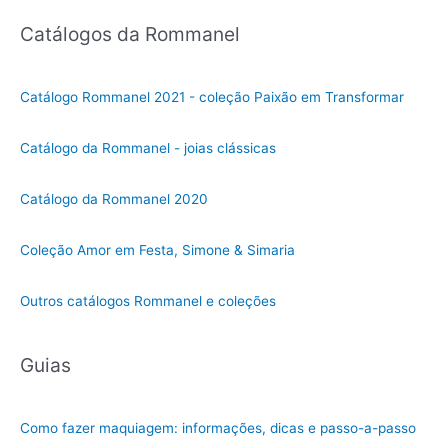
e
Catálogos da Rommanel
c
i
o
Catálogo Rommanel 2021 - coleção Paixão em Transformar
n
e
Catálogo da Rommanel - joias clássicas
u
m
Catálogo da Rommanel 2020
a
c
Coleção Amor em Festa, Simone & Simaria
a
t
Outros catálogos Rommanel e coleções
e
g
Guias
o
r
i
Como fazer maquiagem: informações, dicas e passo-a-passo