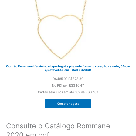
Cordão Rommanel feminino elo português pingente formato coração vazado, 50 cm
ajustável 45 cm – Cod 532069
O
O
R$
485,00
R$
378,30
preço
preço
No PIX por
R$340,47
original
atual
Cartão sem juros em até
10x de
R$37,83
era:
é:
Comprar agora
R$485,00.
R$378,30.
Consulte o Catálogo Rommanel
2020 em pdf