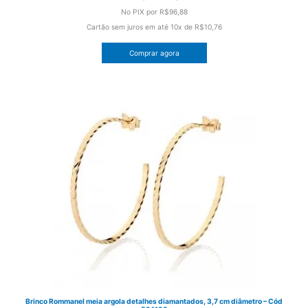
preço
preço
No PIX por
R$96,88
original
atual
Cartão sem juros em até
10x de
R$10,76
era:
é:
Comprar agora
R$138,00.
R$107,64.
Brinco Rommanel meia argola detalhes diamantados, 3,7 cm diâmetro – Cód