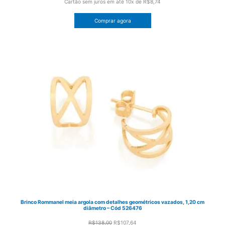
original
atual
Cartão sem juros em até
10x de
R$8,74
era:
é:
Comprar agora
R$112,00.
R$87,36.
Brinco Rommanel meia argola com detalhes geométricos vazados, 1,20 cm
diâmetro – Cód 526476
O
O
R$
138,00
R$
107,64