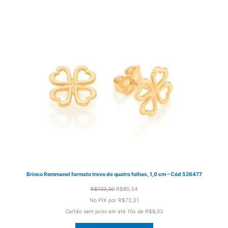
Brinco Rommanel formato trevo de quatro folhas, 1,0 cm – Cód 526477
O
O
R$
103,00
R$
80,34
preço
preço
No PIX por
R$72,31
original
atual
Cartão sem juros em até
10x de
R$8,03
era:
é: