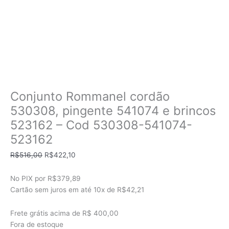
Conjunto Rommanel cordão
530308, pingente 541074 e brincos
523162 – Cod 530308-541074-
523162
O
O
R$
516,00
R$
422,10
preço
preço
original
atual
No PIX por
R$379,89
era:
é:
Cartão sem juros em até
10x de
R$42,21
R$516,00.
R$422,10.
Frete grátis acima de R$ 400,00
Fora de estoque