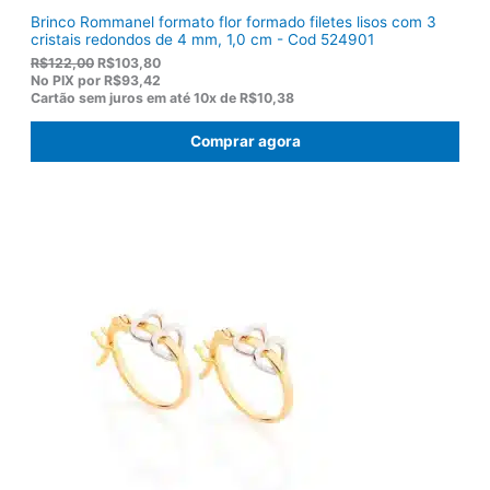
Brinco Rommanel formato flor formado filetes lisos com 3
cristais redondos de 4 mm, 1,0 cm - Cod 524901
O
O
R$
122,00
R$
103,80
p
p
No PIX por
R$93,42
r
r
Cartão sem juros em até
10x de
R$10,38
e
e
ç
ç
Comprar agora
o
o
o
a
r
t
i
u
g
a
i
l
n
é
a
:
l
R
e
$
r
1
a
0
:
3
R
,
$
8
1
0
2
.
2
,
0