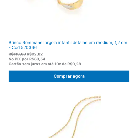
7
.
5
,
0
0
.
Brinco Rommanel argola infantil detalhe em rhodium, 1,2 cm
- Cod 520366
O
O
R$
119,00
R$
92,82
p
p
No PIX por
R$83,54
r
r
Cartão sem juros em até
10x de
R$9,28
e
e
ç
ç
Comprar agora
o
o
o
a
r
t
i
u
g
a
i
l
n
é
a
:
l
R
e
$
r
9
a
2
:
,