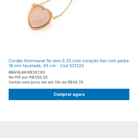
R
8
$
2
1
.
1
9
,
0
0
.
Cordão Rommanel fio elos 0,35 com coração liso com pedra
18 mm facetada, 45 cm - Cod 531225
O
O
R$
510,00
R$
397,80
p
p
No PIX por
R$358,02
r
r
Cartão sem juros em até
10x de
R$39,78
e
e
ç
ç
Comprar agora
o
o
o
a
r
t
i
u
g
a
i
l
n
é
a
:
l
R