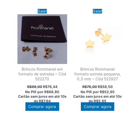
Sale!
Sale!
Brincos Rommanel em
Brincos Rommanel
formato de estrelas – Cód
formato estrela pequena,
522270
0,3 mm – Cód 522927
O
O
O
O
R$
98,00
R$
76,44
R$
75,00
R$
58,50
preço
preço
preço
preço
No PIX por
R$68,80
No PIX por
R$52,65
original
atual
original
atual
Cartão sem juros em até
10x
Cartão sem juros em até
10x
era:
é:
era:
é:
de
R$7,64
de
R$5,85
R$98,00.
R$76,44.
R$75,00.
R$58,50
Comprar agora
Comprar agora