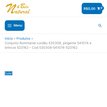
Ir
para
R$
0,00
o
conteúdo
Pesq
Menu
Início
Produtos
Conjunto Rommanel cordão 530308, pingente 541074 e
brincos 523162 – Cod 530308-541074-523162
Sale!