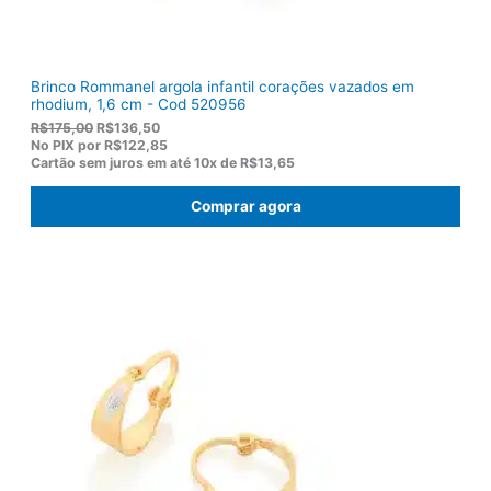
0
.
Brinco Rommanel argola infantil corações vazados em
rhodium, 1,6 cm - Cod 520956
O
O
R$
175,00
R$
136,50
p
p
No PIX por
R$122,85
r
r
Cartão sem juros em até
10x de
R$13,65
e
e
ç
ç
Comprar agora
o
o
o
a
r
t
i
u
g
a
i
l
n
é
a
:
l
R
e
$
r
1
a
3
:
6
R
,
$
5
1
0