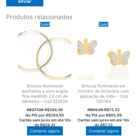
Produtos relacionados
Sale!
Sale!
Brincos Rommanel
Brincos Rommanel em
banhados a ouro argola
formato de borboleta com
fina medindo 7,0 cm de
aplicação de ródio – Cód
diâmetro – Cód 522925
520164
O
O
O
O
R$
377,00
R$
294,06
R$
94,00
R$
73,32
preço
preço
preço
preço
No PIX por
R$264,65
No PIX por
R$65,99
original
atual
original
atual
Cartão sem juros em até
10x
Cartão sem juros em até
10x
era:
é:
era:
é:
de
R$29,41
de
R$7,33
R$377,00.
R$294,06.
R$94,00.
R$73,32
Comprar agora
Comprar agora