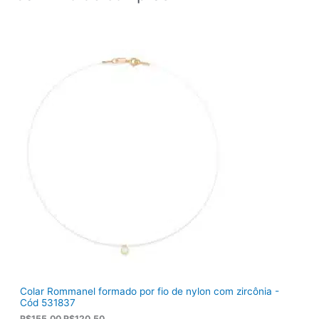
Colar Rommanel formado por fio de nylon com zircônia -
Cód 531837
O
O
R$
155,00
R$
120,50