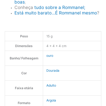
boas
;
Conheça
tudo sobre a Rommanel;
Está muito barato…É Rommanel mesmo
?
Peso
15 g
Dimensões
4 × 4 × 4 cm
ouro
Banho/ Folheagem
Dourada
Cor
Adulto
Faixa etária
Argola
Formato