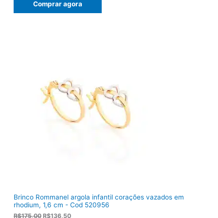
Comprar agora
o
o
o
a
r
t
i
u
g
a
i
l
n
é
a
:
l
R
e
$
r
1
a
0
:
3
R
,
$
8
1
0
2
.
2
,
0
0
.
Brinco Rommanel argola infantil corações vazados em
rhodium, 1,6 cm - Cod 520956
O
O
R$
175,00
R$
136,50