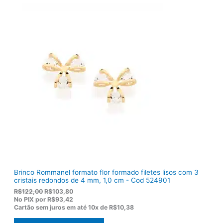
i
u
g
a
i
l
n
é
a
:
l
R
e
$
r
1
a
2
:
0
R
,
$
5
1
0
5
.
5
,
0
0
.
Brinco Rommanel formato flor formado filetes lisos com 3
cristais redondos de 4 mm, 1,0 cm - Cod 524901
O
O
R$
122,00
R$
103,80
p
p
No PIX por
R$93,42
r
r
Cartão sem juros em até
10x de
R$10,38
e
e
ç
ç