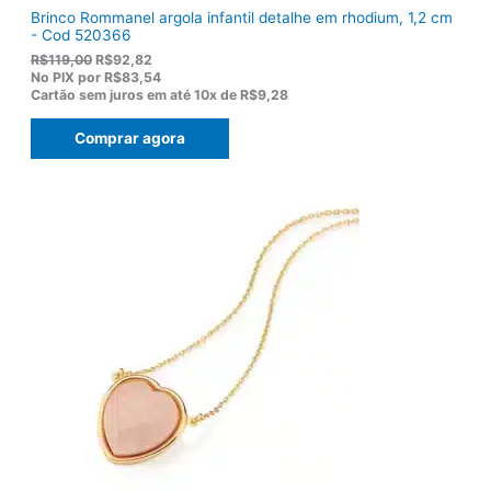
Brinco Rommanel argola infantil detalhe em rhodium, 1,2 cm
- Cod 520366
O
O
R$
119,00
R$
92,82
p
p
No PIX por
R$83,54
r
r
Cartão sem juros em até
10x de
R$9,28
e
e
ç
ç
Comprar agora
o
o
o
a
r
t
i
u
g
a
i
l
n
é
a
:
l
R
e
$
r
9
a
2
:
,
R
8
$
2
1
.
1
9
,
0