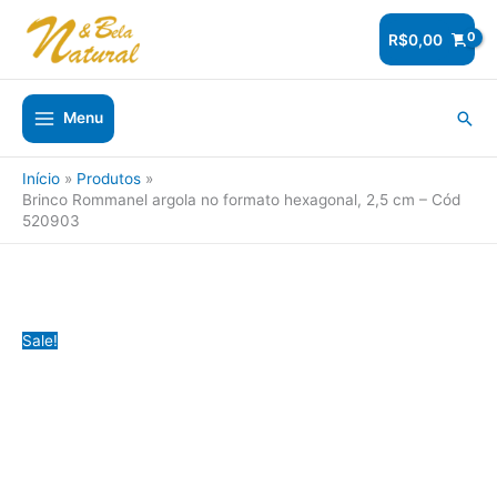
Ir
para
R$
0,00
o
conteúdo
Pesq
Menu
Início
Produtos
Brinco Rommanel argola no formato hexagonal, 2,5 cm – Cód
520903
Sale!