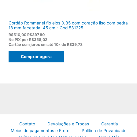
0
.
Cordão Rommanel fio elos 0,35 com coração liso com pedra
18 mm facetada, 45 cm - Cod 531225
O
O
R$
510,00
R$
397,80
p
p
No PIX por
R$358,02
r
r
Cartão sem juros em até
10x de
R$39,78
e
e
ç
ç
Comprar agora
o
o
o
a
r
t
i
u
g
a
i
l
n
é
a
:
l
R
e
$
r
3
a
9
:
7
R
,
Contato
Devoluções e Trocas
Garantia
$
8
Meios de pagamentos e Frete
Política de Privacidade
5
0