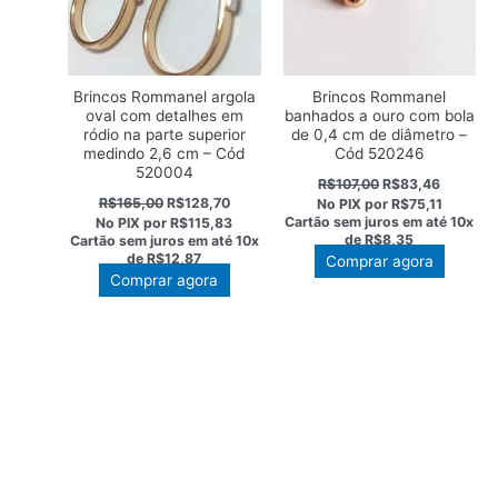
Brincos Rommanel argola
Brincos Rommanel
oval com detalhes em
banhados a ouro com bola
ródio na parte superior
de 0,4 cm de diâmetro –
medindo 2,6 cm – Cód
Cód 520246
520004
O
O
R$
107,00
R$
83,46
preço
preço
O
O
R$
165,00
R$
128,70
No PIX por
R$75,11
original
atual
preço
preço
Cartão sem juros em até
10x
No PIX por
R$115,83
era:
é:
original
atual
de
R$8,35
Cartão sem juros em até
10x
R$107,00.
R$83,46
era:
é:
de
R$12,87
Comprar agora
R$165,00.
R$128,70.
Comprar agora