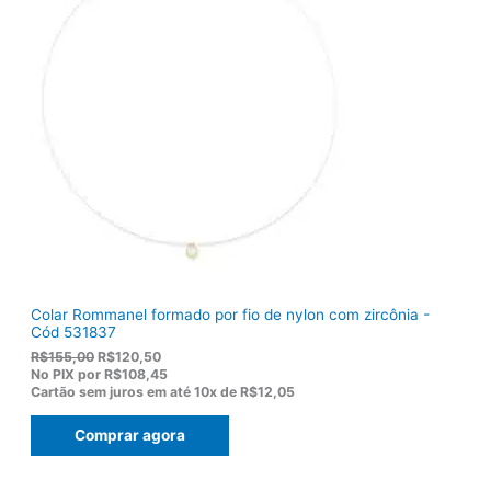
Colar Rommanel formado por fio de nylon com zircônia -
Cód 531837
O
O
R$
155,00
R$
120,50
p
p
No PIX por
R$108,45
r
r
Cartão sem juros em até
10x de
R$12,05
e
e
ç
ç
Comprar agora
o
o
o
a
r
t