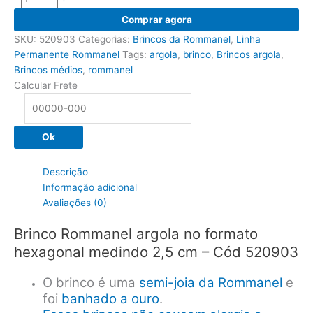
Brinco
Comprar agora
Rommanel
SKU:
520903
Categorias:
Brincos da Rommanel
,
Linha
argola
Permanente Rommanel
Tags:
argola
,
brinco
,
Brincos argola
,
no
Brincos médios
,
rommanel
formato
Calcular Frete
hexagonal,
2,5
cm
Ok
-
Cód
520903
Descrição
quantidade
Informação adicional
Avaliações (0)
Brinco Rommanel argola no formato
hexagonal medindo 2,5 cm – Cód 520903
O brinco é uma
semi-joia da Rommanel
e
foi
banhado a ouro
.