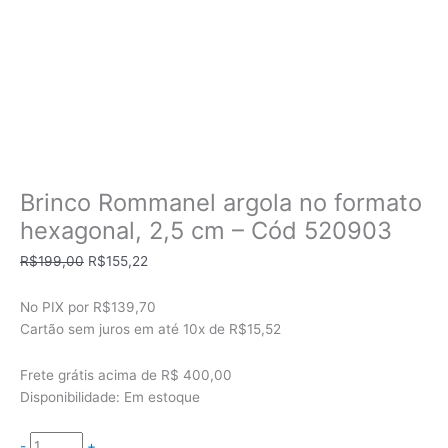
Brinco Rommanel argola no formato
hexagonal, 2,5 cm – Cód 520903
O
O
R$
199,00
R$
155,22
preço
preço
original
atual
No PIX por
R$139,70
era:
é:
Cartão sem juros em até
10x de
R$15,52
R$199,00.
R$155,22.
Frete grátis acima de R$ 400,00
Disponibilidade:
Em estoque
-
+