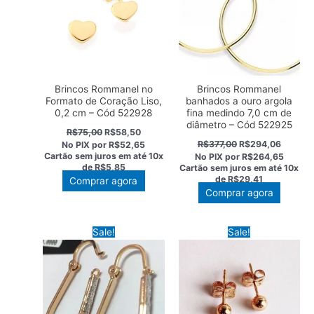
Brincos Rommanel no
Brincos Rommanel
Formato de Coração Liso,
banhados a ouro argola
0,2 cm – Cód 522928
fina medindo 7,0 cm de
diâmetro – Cód 522925
O
O
R$
75,00
R$
58,50
preço
preço
O
O
R$
377,00
R$
294,06
No PIX por
R$52,65
original
atual
preço
preço
Cartão sem juros em até
10x
No PIX por
R$264,65
era:
é:
original
atual
de
R$5,85
Cartão sem juros em até
10x
R$75,00.
R$58,50.
era:
é:
de
R$29,41
Comprar agora
R$377,00.
R$294,
Comprar agora
Sale!
Sale!