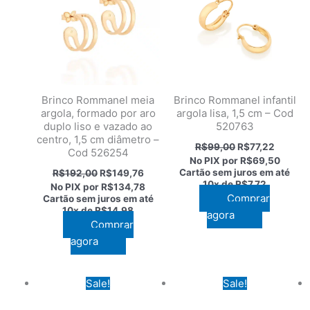
Brinco Rommanel meia
Brinco Rommanel infantil
argola, formado por aro
argola lisa, 1,5 cm – Cod
duplo liso e vazado ao
520763
centro, 1,5 cm diâmetro –
O
O
R$
99,00
R$
77,22
Cod 526254
preço
preço
No PIX por
R$69,50
original
atual
O
O
Cartão sem juros em até
R$
192,00
R$
149,76
era:
é:
preço
preço
10x de
R$7,72
No PIX por
R$134,78
R$99,00.
R$77,22
original
atual
Comprar
Cartão sem juros em até
era:
é:
10x de
R$14,98
agora
R$192,00.
R$149,76.
Comprar
agora
Sale!
Sale!