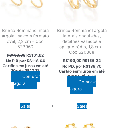
Brinco Rommanel meia
Brinco Rommanel argola
argola lisa com formato
laterais onduladas,
oval, 2,2 cm – Cod
detalhes vazados e
523960
aplique ródio, 1,8 cm –
Cod 520388
O
O
R$
169,00
R$
131,82
preço
preço
O
O
R$
199,00
R$
155,22
No PIX por
R$118,64
original
atual
preço
preço
Cartão sem juros em até
No PIX por
R$139,70
era:
é:
original
atual
10x de
R$13,18
Cartão sem juros em até
,20.
R$169,00.
R$131,82.
era:
é:
Comprar
10x de
R$15,52
R$199,00.
R$155,22.
Comprar
agora
agora
Sale!
Sale!