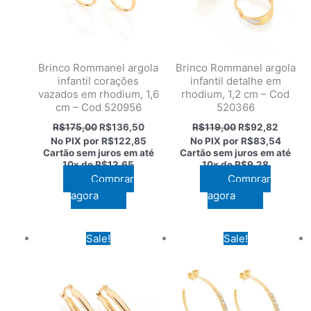
Brinco Rommanel argola
Brinco Rommanel argola
infantil corações
infantil detalhe em
vazados em rhodium, 1,6
rhodium, 1,2 cm – Cod
cm – Cod 520956
520366
O
O
O
O
R$
175,00
R$
136,50
R$
119,00
R$
92,82
preço
preço
preço
preço
No PIX por
R$122,85
No PIX por
R$83,54
original
atual
original
atual
Cartão sem juros em até
Cartão sem juros em até
era:
é:
era:
é:
10x de
R$13,65
10x de
R$9,28
R$175,00.
R$136,50.
R$119,00.
R$92,8
Comprar
Comprar
agora
agora
Sale!
Sale!