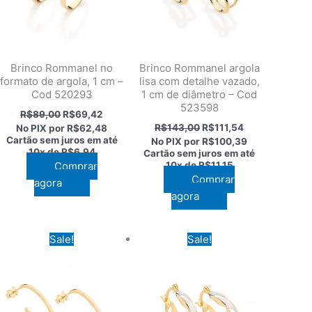
Brinco Rommanel no
Brinco Rommanel argola
formato de argola, 1 cm –
lisa com detalhe vazado,
Cod 520293
1 cm de diâmetro – Cod
523598
O
O
R$
89,00
R$
69,42
preço
preço
O
O
R$
143,00
R$
111,54
No PIX por
R$62,48
original
atual
preço
preço
Cartão sem juros em até
No PIX por
R$100,39
era:
é:
original
atual
10x de
R$6,94
Cartão sem juros em até
R$89,00.
R$69,42.
era:
é:
Comprar
10x de
R$11,15
2.
R$143,00.
R$111,54.
Comprar
agora
agora
Sale!
Sale!