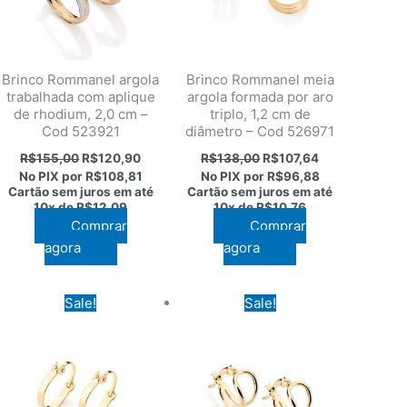
Brinco Rommanel argola
Brinco Rommanel meia
trabalhada com aplique
argola formada por aro
de rhodium, 2,0 cm –
triplo, 1,2 cm de
Cod 523921
diâmetro – Cod 526971
O
O
O
O
R$
155,00
R$
120,90
R$
138,00
R$
107,64
preço
preço
preço
preço
No PIX por
R$108,81
No PIX por
R$96,88
original
atual
original
atual
Cartão sem juros em até
Cartão sem juros em até
era:
é:
era:
é:
10x de
R$12,09
10x de
R$10,76
60.
R$155,00.
R$120,90.
R$138,00.
R$107,64.
Comprar
Comprar
agora
agora
Sale!
Sale!