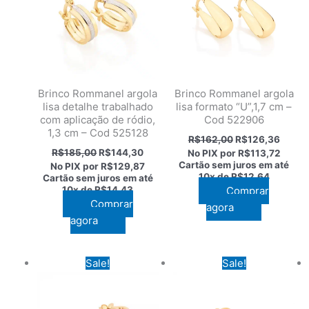
Brinco Rommanel argola
Brinco Rommanel argola
lisa detalhe trabalhado
lisa formato “U”,1,7 cm –
com aplicação de ródio,
Cod 522906
1,3 cm – Cod 525128
O
O
R$
162,00
R$
126,36
preço
preço
O
O
R$
185,00
R$
144,30
No PIX por
R$113,72
original
atual
preço
preço
Cartão sem juros em até
No PIX por
R$129,87
era:
é:
original
atual
10x de
R$12,64
Cartão sem juros em até
R$162,00.
R$126
era:
é:
10x de
R$14,43
Comprar
R$185,00.
R$144,30.
Comprar
agora
agora
Sale!
Sale!