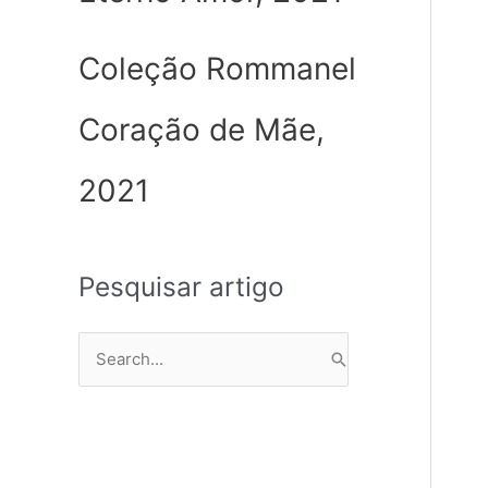
Coleção Rommanel
Coração de Mãe,
2021
Pesquisar artigo
P
e
s
q
u