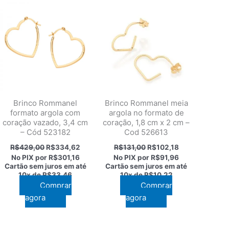
Brinco Rommanel
Brinco Rommanel meia
formato argola com
argola no formato de
coração vazado, 3,4 cm
coração, 1,8 cm x 2 cm –
– Cód 523182
Cod 526613
O
O
O
O
R$
429,00
R$
334,62
R$
131,00
R$
102,18
preço
preço
preço
preço
No PIX por
R$301,16
No PIX por
R$91,96
original
atual
original
atual
Cartão sem juros em até
Cartão sem juros em até
era:
é:
era:
é:
10x de
R$33,46
10x de
R$10,22
,48.
R$429,00.
R$334,62.
R$131,00.
R$102,18.
Comprar
Comprar
agora
agora