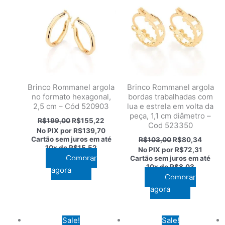
Brinco Rommanel argola
Brinco Rommanel argola
no formato hexagonal,
bordas trabalhadas com
2,5 cm – Cód 520903
lua e estrela em volta da
peça, 1,1 cm diâmetro –
O
O
R$
199,00
R$
155,22
Cod 523350
preço
preço
No PIX por
R$139,70
original
atual
O
O
Cartão sem juros em até
R$
103,00
R$
80,34
era:
é:
preço
preço
10x de
R$15,52
No PIX por
R$72,31
R$199,00.
R$155,22.
original
atual
Comprar
Cartão sem juros em até
era:
é:
10x de
R$8,03
agora
R$103,00.
R$80,3
Comprar
agora
Sale!
Sale!