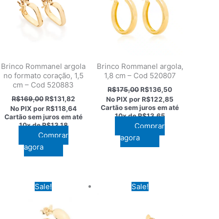
Brinco Rommanel argola
Brinco Rommanel argola,
no formato coração, 1,5
1,8 cm – Cod 520807
cm – Cod 520883
O
O
R$
175,00
R$
136,50
preço
preço
O
O
R$
169,00
R$
131,82
No PIX por
R$122,85
original
atual
preço
preço
Cartão sem juros em até
No PIX por
R$118,64
era:
é:
original
atual
10x de
R$13,65
Cartão sem juros em até
R$175,00.
R$136,50.
era:
é:
10x de
R$13,18
Comprar
,36.
R$169,00.
R$131,82.
Comprar
agora
agora
Sale!
Sale!