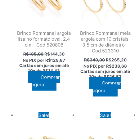
Brinco Rommanel argola
Brinco Rommanel meia
lisa no formato oval, 2,4
argola com 10 cristais,
cm – Cod 520808
3,5 cm de diâmetro –
Cod 523310
O
O
R$
185,00
R$
144,30
preço
preço
O
O
R$
340,00
R$
265,20
No PIX por
R$129,87
original
atual
preço
preço
Cartão sem juros em até
No PIX por
R$238,68
era:
é:
original
atual
10x de
R$14,43
Cartão sem juros em até
R$185,00.
R$144,30.
era:
é:
Comprar
10x de
R$26,52
R$340,00.
R$265
Comprar
agora
agora
Sale!
Sale!