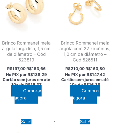
Brinco Rommanel meia
Brinco Rommanel meia
argola larga lisa, 1,5 cm
argola com 22 zircônias,
de diâmetro – Cód
1,0 cm de diâmetro –
523819
Cod 526511
O
O
O
O
R$
197,00
R$
153,66
R$
210,00
R$
163,80
preço
preço
preço
preço
No PIX por
R$138,29
No PIX por
R$147,42
original
atual
original
atual
Cartão sem juros em até
Cartão sem juros em até
.
era:
é:
era:
é:
10x de
R$15,37
10x de
R$16,38
R$197,00.
R$153,66.
R$210,00.
R$163,80.
Comprar
Comprar
agora
agora
Sale!
Sale!