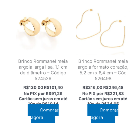
Brinco Rommanel meia
Brinco Rommanel meia
argola larga lisa, 1,1 cm
argola formato coração,
de diâmetro – Código
5,2 cm x 6,4 cm – Cód
524526
526498
O
O
O
O
R$
130,00
R$
101,40
R$
316,00
R$
246,48
preço
preço
preço
preço
No PIX por
R$91,26
No PIX por
R$221,83
original
atual
original
atual
Cartão sem juros em até
Cartão sem juros em até
era:
é:
era:
é:
10x de
R$10,14
10x de
R$24,65
R$130,00.
R$101,40.
R$316,00.
R$246
Comprar
Comprar
agora
agora