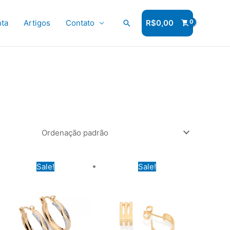
ta
Artigos
Contato
Pesquisar
R$
0,00
Sale!
Sale!