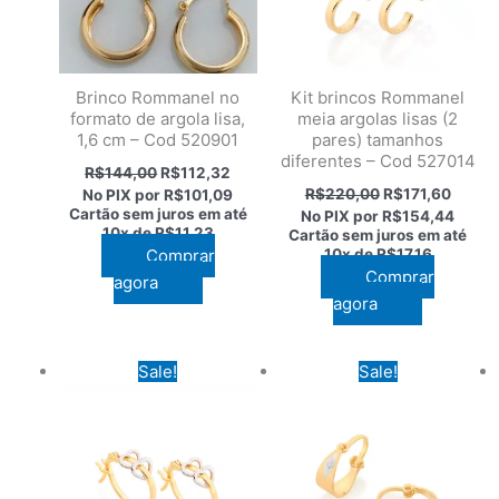
Brinco Rommanel no
Kit brincos Rommanel
formato de argola lisa,
meia argolas lisas (2
1,6 cm – Cod 520901
pares) tamanhos
diferentes – Cod 527014
O
O
R$
144,00
R$
112,32
preço
preço
O
O
R$
220,00
R$
171,60
No PIX por
R$101,09
original
atual
preço
preço
Cartão sem juros em até
No PIX por
R$154,44
era:
é:
original
atual
10x de
R$11,23
Cartão sem juros em até
R$144,00.
R$112,32.
era:
é:
Comprar
10x de
R$17,16
R$220,00.
R$171,
Comprar
agora
agora
Sale!
Sale!