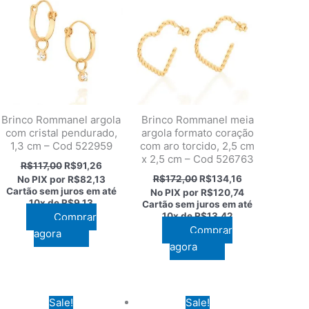
Brinco Rommanel argola
Brinco Rommanel meia
com cristal pendurado,
argola formato coração
1,3 cm – Cod 522959
com aro torcido, 2,5 cm
x 2,5 cm – Cod 526763
O
O
R$
117,00
R$
91,26
preço
preço
O
O
R$
172,00
R$
134,16
No PIX por
R$82,13
original
atual
preço
preço
Cartão sem juros em até
No PIX por
R$120,74
era:
é:
original
atual
10x de
R$9,13
Cartão sem juros em até
R$117,00.
R$91,26.
era:
é:
Comprar
10x de
R$13,42
R$172,00.
R$134,16.
Comprar
agora
4.
agora
Sale!
Sale!