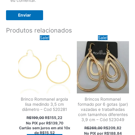
eu comentar.
Produtos relacionados
Sale!
Sale!
Brinco Rommanel argola
Brincos Rommanel
lisa medindo 3,5 cm
formado por 6 gotas (par)
diâmetro – Cod 520281
vazadas e trabalhadas
com tamanhos diferentes
O
O
R$
199,00
R$
155,22
3,9 cm – Cód 523049
preço
preço
No PIX por
R$139,70
original
atual
O
O
Cartão sem juros em até
10x
R$
269,00
R$
209,82
era:
é:
preço
preço
de
R$15,52
No PIX por
R$188,84