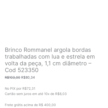
Brinco Rommanel argola bordas
trabalhadas com lua e estrela em
volta da peça, 1,1 cm diâmetro –
Cod 523350
O
O
R$
103,00
R$
80,34
preço
preço
original
atual
No PIX por
R$72,31
era:
é:
Cartão sem juros em até
10x de
R$8,03
R$103,00.
R$80,34.
Frete grátis acima de R$ 400,00