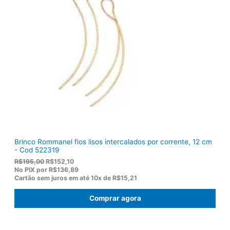
l
R
e
$
r
9
a
2
:
,
R
8
$
2
1
.
1
9
,
0
0
.
Brinco Rommanel fios lisos intercalados por corrente, 12 cm
- Cod 522319
O
O
R$
195,00
R$
152,10
p
p
No PIX por
R$136,89
r
r
Cartão sem juros em até
10x de
R$15,21
e
e
ç
ç
Comprar agora
o
o
o
a
r
t
i
u