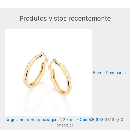
g
a
i
l
n
é
Produtos vistos recentemente
a
:
l
R
e
$
r
1
a
5
:
2
R
,
$
1
1
0
9
.
5
,
Brinco Rommanel
0
0
.
argola no formato hexagonal, 2,5 cm - Cód 520903
R$
199,00
O
O
R$
155,22