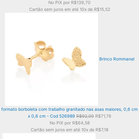
preço
preço
No PIX por
R$139,70
original
atual
Cartão sem juros em até
10x de
R$15,52
era:
é:
R$199,00.
R$155,22.
Brinco Rommanel
formato borboleta com trabalho granitado nas asas maiores, 0,6 cm
O
O
x 0,6 cm - Cod 526989
R$
92,00
R$
71,76
preço
preço
No PIX por
R$64,58
original
atual
Cartão sem juros em até
10x de
R$7,18
era:
é: