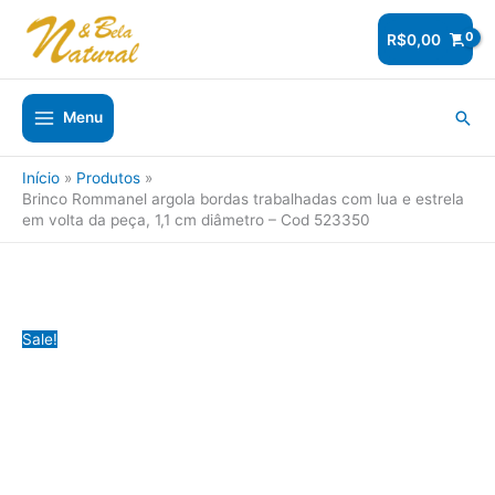
Ir
para
R$
0,00
o
conteúdo
Pesq
Menu
Início
Produtos
Brinco Rommanel argola bordas trabalhadas com lua e estrela
em volta da peça, 1,1 cm diâmetro – Cod 523350
Sale!