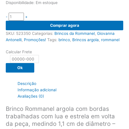
Disponibilidade:
Em estoque
-
+
Brinco
Comprar agora
Rommanel
SKU:
523350
Categorias:
Brincos da Rommanel
,
Giovanna
argola
Antonelli
,
Promoções!
Tags:
brinco
,
Brincos argola
,
rommanel
bordas
trabalhadas
Calcular Frete
com
lua
Ok
e
estrela
em
Descrição
volta
Informação adicional
da
Avaliações (0)
peça,
1,1
Brinco Rommanel argola com bordas
cm
trabalhadas com lua e estrela em volta
diâmetro
da peça, medindo 1,1 cm de diâmetro –
-