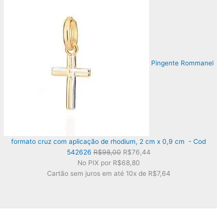
R$92,00.
R$71,76.
Pingente Rommanel
formato cruz com aplicação de rhodium, 2 cm x 0,9 cm - Cod
O
O
542626
R$
98,00
R$
76,44
preço
preço
No PIX por
R$68,80
original
atual
Cartão sem juros em até
10x de
R$7,64
era:
é:
R$98,00.
R$76,44.