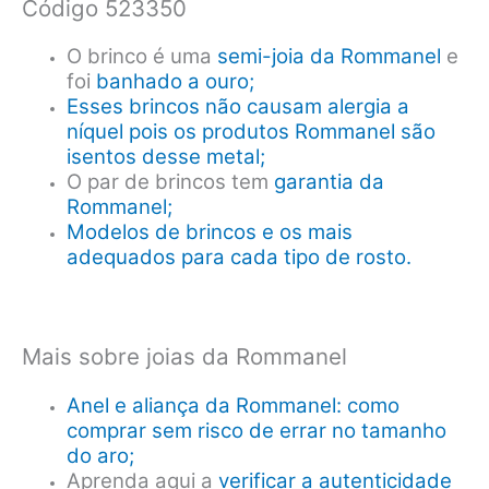
Código 523350
Cod
523350
O brinco é uma
semi-joia da Rommanel
e
quantidade
foi
banhado a ouro;
Esses brincos não causam alergia a
níquel pois os produtos Rommanel são
isentos desse metal;
O par de brincos tem
garantia da
Rommanel;
Modelos de brincos e os mais
adequados para cada tipo de rosto.
Mais sobre joias da Rommanel
Anel e aliança da Rommanel: como
comprar sem risco de errar no tamanho
do aro;
Aprenda aqui a
verificar a autenticidade