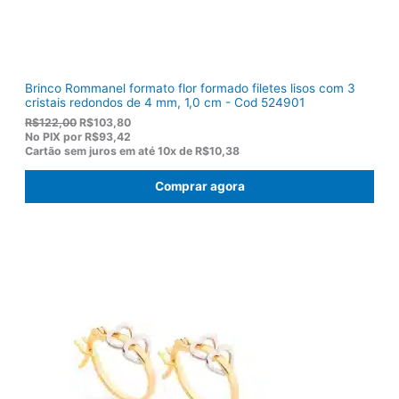
0
0
.
Brinco Rommanel formato flor formado filetes lisos com 3
cristais redondos de 4 mm, 1,0 cm - Cod 524901
O
O
R$
122,00
R$
103,80
p
p
No PIX por
R$93,42
r
r
Cartão sem juros em até
10x de
R$10,38
e
e
ç
ç
Comprar agora
o
o
o
a
r
t
i
u
g
a
i
l
n
é
a
:
l
R
e
$
r
1
a
0
:
3
R
,
$
8