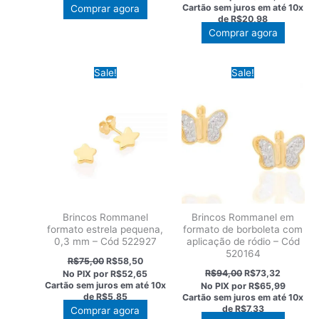
R$199,00.
R$155,22.
original
atual
Cartão sem juros em até
10x
Comprar agora
era:
é:
de
R$20,98
R$269,00.
R$209,
Comprar agora
Sale!
Sale!
Brincos Rommanel
Brincos Rommanel em
formato estrela pequena,
formato de borboleta com
0,3 mm – Cód 522927
aplicação de ródio – Cód
520164
O
O
R$
75,00
R$
58,50
preço
preço
O
O
R$
94,00
R$
73,32
No PIX por
R$52,65
original
atual
preço
preço
Cartão sem juros em até
10x
No PIX por
R$65,99
era:
é:
original
atual
de
R$5,85
Cartão sem juros em até
10x
R$75,00.
R$58,50.
era:
é:
de
R$7,33
Comprar agora
R$94,00.
R$73,32