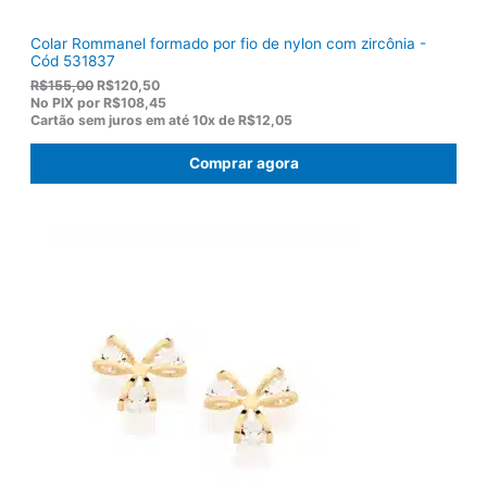
Colar Rommanel formado por fio de nylon com zircônia -
Cód 531837
O
O
R$
155,00
R$
120,50
p
p
No PIX por
R$108,45
r
r
Cartão sem juros em até
10x de
R$12,05
e
e
ç
ç
Comprar agora
o
o
o
a
r
t
i
u
g
a
i
l
n
é
a
:
l
R
e
$
r
1
a
2
:
0
R
,
$
5
1
0
5
.
5
,