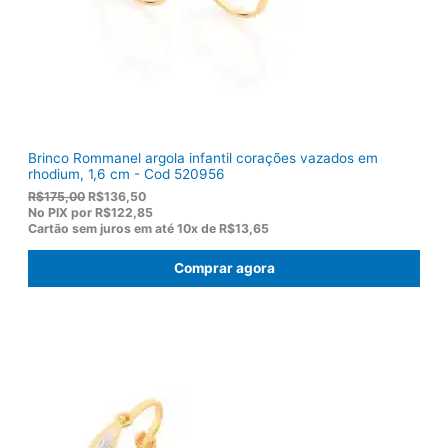
1
0
2
.
2
,
0
0
.
Brinco Rommanel argola infantil corações vazados em
rhodium, 1,6 cm - Cod 520956
O
O
R$
175,00
R$
136,50
p
p
No PIX por
R$122,85
r
r
Cartão sem juros em até
10x de
R$13,65
e
e
ç
ç
Comprar agora
o
o
o
a
r
t
i
u
g
a
i
l
n
é
a
:
l
R
e
$
r
1