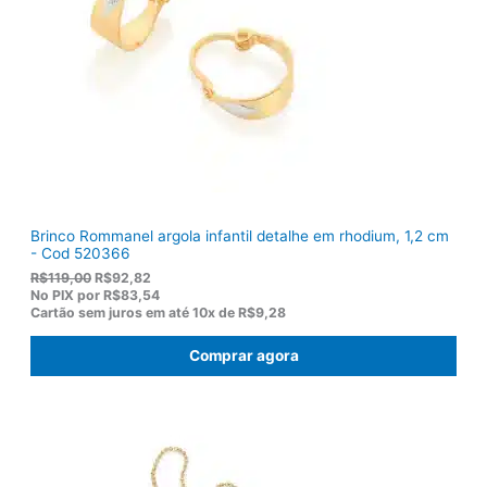
a
3
:
6
R
,
$
5
1
0
7
.
5
,
0
0
.
Brinco Rommanel argola infantil detalhe em rhodium, 1,2 cm
- Cod 520366
O
O
R$
119,00
R$
92,82
p
p
No PIX por
R$83,54
r
r
Cartão sem juros em até
10x de
R$9,28
e
e
ç
ç
Comprar agora
o
o
o
a
r
t
i
u
g
a
i
l
n
é
a
: