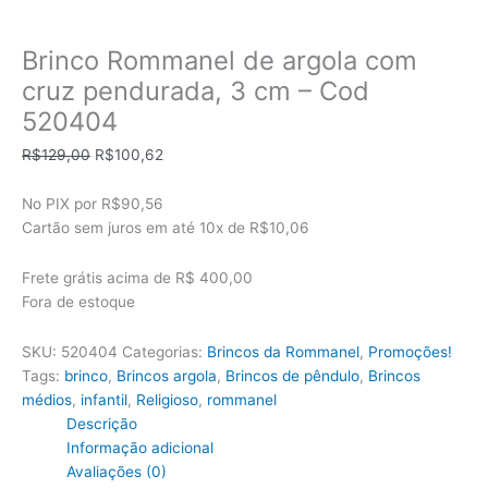
Brinco Rommanel de argola com
cruz pendurada, 3 cm – Cod
520404
O
O
R$
129,00
R$
100,62
preço
preço
original
atual
No PIX por
R$90,56
era:
é:
Cartão sem juros em até
10x de
R$10,06
R$129,00.
R$100,62.
Frete grátis acima de R$ 400,00
Fora de estoque
SKU:
520404
Categorias:
Brincos da Rommanel
,
Promoções!
Tags:
brinco
,
Brincos argola
,
Brincos de pêndulo
,
Brincos
médios
,
infantil
,
Religioso
,
rommanel
Descrição
Informação adicional
Avaliações (0)