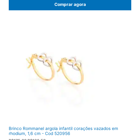
ç
ç
Comprar agora
o
o
o
a
r
t
i
u
g
a
i
l
n
é
a
:
l
R
e
$
r
1
a
0
:
3
R
,
$
8
1
0
2
.
2
,
0
0
.
Brinco Rommanel argola infantil corações vazados em
rhodium, 1,6 cm - Cod 520956