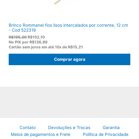
0
.
Brinco Rommanel fios lisos intercalados por corrente, 12 cm
- Cod 522319
O
O
R$
195,00
R$
152,10
p
p
No PIX por
R$136,89
r
r
Cartão sem juros em até
10x de
R$15,21
e
e
ç
ç
Comprar agora
o
o
o
a
r
t
i
u
g
a
i
l
n
é
a
:
l
R
e
$
r
1
a
5
:
2
R
,
Contato
Devoluções e Trocas
Garantia
$
1
Meios de pagamentos e Frete
Política de Privacidade
1
0