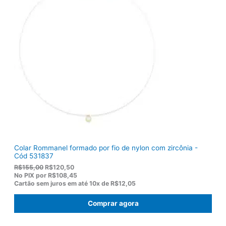
Colar Rommanel formado por fio de nylon com zircônia -
Cód 531837
O
O
R$
155,00
R$
120,50
p
p
No PIX por
R$108,45
r
r
Cartão sem juros em até
10x de
R$12,05
e
e
ç
ç
Comprar agora
o
o
o
a
r
t