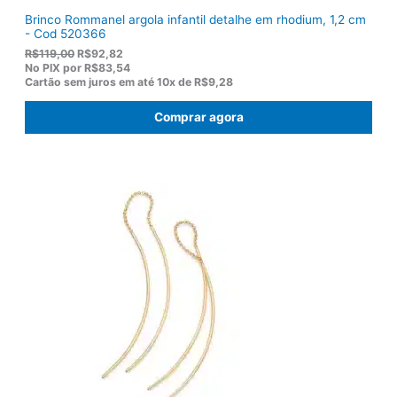
Brinco Rommanel argola infantil detalhe em rhodium, 1,2 cm
- Cod 520366
O
O
R$
119,00
R$
92,82
p
p
No PIX por
R$83,54
r
r
Cartão sem juros em até
10x de
R$9,28
e
e
ç
ç
Comprar agora
o
o
o
a
r
t
i
u
g
a
i
l
n
é
a
:
l
R
e
$
r
9
a
2
:
,
R
8
$
2
1
.
1
9
,
0