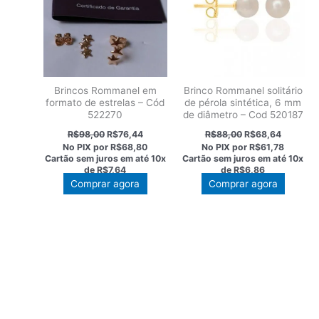
Brincos Rommanel em
Brinco Rommanel solitário
formato de estrelas – Cód
de pérola sintética, 6 mm
522270
de diâmetro – Cod 520187
O
O
O
O
R$
98,00
R$
76,44
R$
88,00
R$
68,64
preço
preço
preço
preço
No PIX por
R$68,80
No PIX por
R$61,78
original
atual
original
atual
Cartão sem juros em até
10x
Cartão sem juros em até
10x
era:
é:
era:
é:
de
R$7,64
de
R$6,86
R$98,00.
R$76,44.
R$88,00.
R$68,64
Comprar agora
Comprar agora