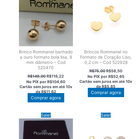
Brinco Rommanel banhado
Brincos Rommanel no
a ouro formato bola lisa, 8
Formato de Coração Liso,
mm diâmetro – Cod
0,2 cm – Cód 522928
520470
O
O
R$
75,00
R$
58,50
preço
preço
O
O
R$
149,00
R$
116,22
No PIX por
R$52,65
original
atual
preço
preço
Cartão sem juros em até
10x
No PIX por
R$104,60
era:
é:
original
atual
de
R$5,85
Cartão sem juros em até
10x
R$75,00.
R$58,50
era:
é:
de
R$11,62
Comprar agora
R$149,00.
R$116,22.
Comprar agora
Sale!
Sale!