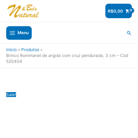
Ir
para
R$
0,00
o
conteúdo
Pesq
Menu
Início
Produtos
Brinco Rommanel de argola com cruz pendurada, 3 cm – Cod
520404
Sale!