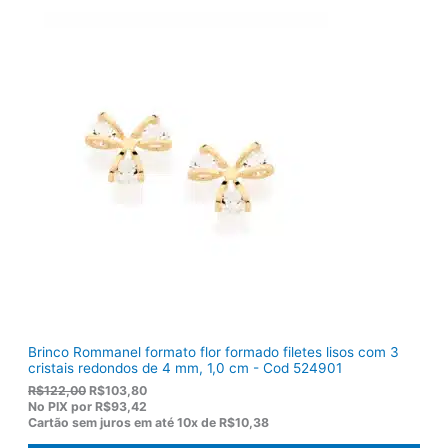
i
u
g
a
i
l
n
é
a
:
l
R
e
$
r
1
a
2
:
0
R
,
$
5
1
0
5
.
5
,
0
0
.
Brinco Rommanel formato flor formado filetes lisos com 3
cristais redondos de 4 mm, 1,0 cm - Cod 524901
O
O
R$
122,00
R$
103,80
p
p
No PIX por
R$93,42
r
r
Cartão sem juros em até
10x de
R$10,38
e
e