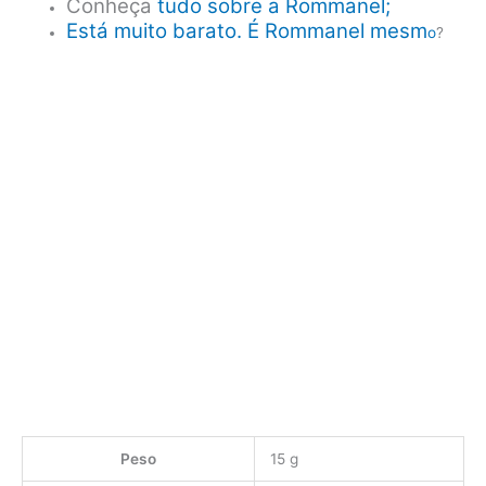
Conheça
tudo sobre a Rommanel;
Está muito barato. É Rommanel mesm
o
?
Peso
15 g