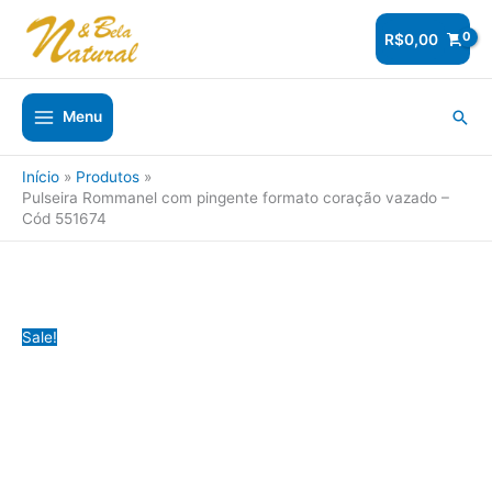
Ir
para
R$
0,00
o
conteúdo
Pesq
Menu
Início
Produtos
Pulseira Rommanel com pingente formato coração vazado –
Cód 551674
Sale!