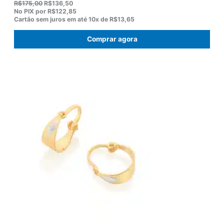
O
O
R$
175,00
R$
136,50
p
p
No PIX por
R$122,85
r
r
Cartão sem juros em até
10x de
R$13,65
e
e
ç
ç
Comprar agora
o
o
o
a
r
t
i
u
g
a
i
l
n
é
a
:
l
R
e
$
r
1
a
3
:
6
R
,
$
5
1
0
7
.
5
,
0
0
.