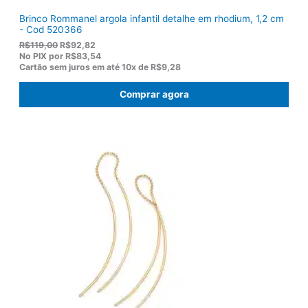
Brinco Rommanel argola infantil detalhe em rhodium, 1,2 cm
- Cod 520366
O
O
R$
119,00
R$
92,82
p
p
No PIX por
R$83,54
r
r
Cartão sem juros em até
10x de
R$9,28
e
e
ç
ç
Comprar agora
o
o
o
a
r
t
i
u
g
a
i
l
n
é
a
:
l
R
e
$
r
9
a
2
:
,
R
8
$
2
1
.
1
9
,