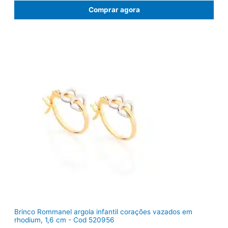
ç
ç
Comprar agora
o
o
o
a
r
t
i
u
g
a
i
l
n
é
a
:
l
R
e
$
r
1
a
0
:
3
R
,
$
8
1
0
2
.
2
,
0
0
.
Brinco Rommanel argola infantil corações vazados em
rhodium, 1,6 cm - Cod 520956