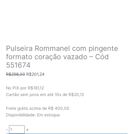
Pulseira Rommanel com pingente
formato coração vazado – Cód
551674
O
O
R$
258,00
R$
201,24
preço
preço
original
atual
No PIX por
R$181,12
era:
é:
Cartão sem juros em até
10x de
R$20,12
R$258,00.
R$201,24.
Frete grátis acima de R$ 400,00
Disponibilidade:
Em estoque
-
+