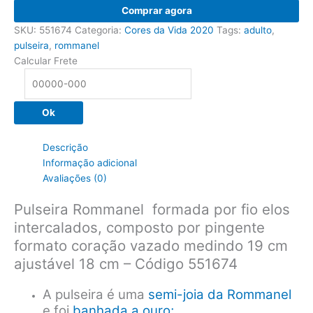
Pulseira
Comprar agora
Rommanel
SKU:
551674
Categoria:
Cores da Vida 2020
Tags:
adulto
,
com
pulseira
,
rommanel
pingente
Calcular Frete
formato
coração
vazado
Ok
-
Cód
551674
Descrição
quantidade
Informação adicional
Avaliações (0)
Pulseira Rommanel formada por fio elos
intercalados, composto por pingente
formato coração vazado medindo 19 cm
ajustável 18 cm – Código 551674
A pulseira é uma
semi-joia da Rommanel
e foi
banhada a ouro;