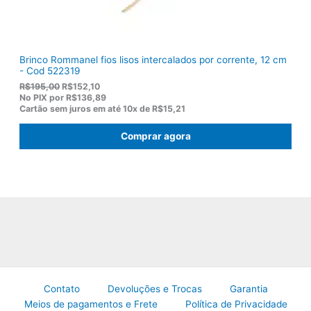
0
0
.
Brinco Rommanel fios lisos intercalados por corrente, 12 cm
- Cod 522319
O
O
R$
195,00
R$
152,10
p
p
No PIX por
R$136,89
r
r
Cartão sem juros em até
10x de
R$15,21
e
e
ç
ç
Comprar agora
o
o
o
a
r
t
i
u
g
a
i
l
n
é
a
:
l
R
e
$
r
1
a
5
:
2
R
,
Contato
Devoluções e Trocas
Garantia
$
1
Meios de pagamentos e Frete
Política de Privacidade
1
0