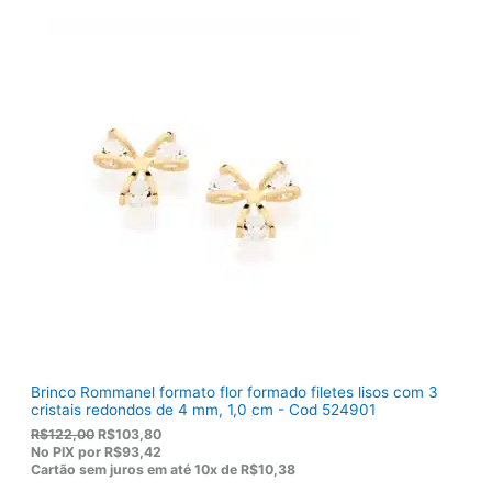
i
u
g
a
i
l
n
é
a
:
l
R
e
$
r
1
a
2
:
0
R
,
$
5
1
0
5
.
5
,
0
0
.
Brinco Rommanel formato flor formado filetes lisos com 3
cristais redondos de 4 mm, 1,0 cm - Cod 524901
O
O
R$
122,00
R$
103,80
p
p
No PIX por
R$93,42
r
r
Cartão sem juros em até
10x de
R$10,38
e
e