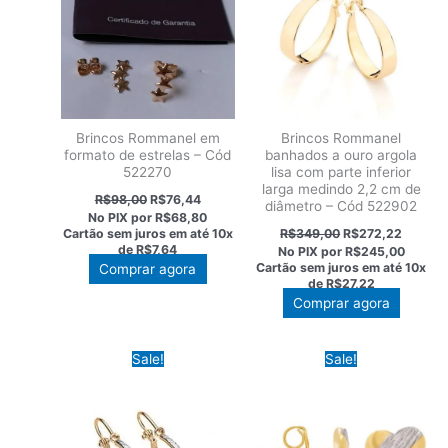
Brincos Rommanel em
Brincos Rommanel
formato de estrelas – Cód
banhados a ouro argola
522270
lisa com parte inferior
larga medindo 2,2 cm de
O
O
R$
98,00
R$
76,44
diâmetro – Cód 522902
preço
preço
No PIX por
R$68,80
original
atual
O
O
Cartão sem juros em até
10x
R$
349,00
R$
272,22
era:
é:
preço
preço
de
R$7,64
No PIX por
R$245,00
R$98,00.
R$76,44.
original
atual
Cartão sem juros em até
10x
Comprar agora
era:
é:
de
R$27,22
R$349,00.
R$272,
Comprar agora
Sale!
Sale!