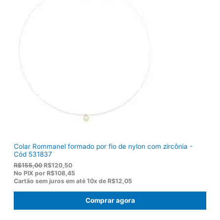
Colar Rommanel formado por fio de nylon com zircônia -
Cód 531837
O
O
R$
155,00
R$
120,50
p
p
No PIX por
R$108,45
r
r
Cartão sem juros em até
10x de
R$12,05
e
e
ç
ç
Comprar agora
o
o
o
a
r
t