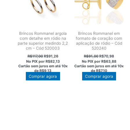
Brincos Rommanel argola
Brincos Rommanel em
com detalhe em ródio na
formato de coração com
parte superior medindo 2,2
aplicação de ródio – Cód
cm – Cód 520003
520240
O
O
O
O
R$
117,00
R$
91,26
R$
91,00
R$
70,98
preço
preço
preço
preço
No PIX por
R$82,13
No PIX por
R$63,88
original
atual
original
atual
Cartão sem juros em até
10x
Cartão sem juros em até
10x
era:
é:
era:
é:
de
R$9,13
de
R$7,10
R$117,00.
R$91,26.
R$91,00.
R$70,98.
Comprar agora
Comprar agora