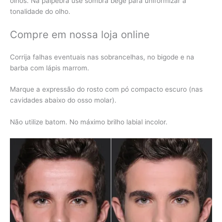
olhos. Na pálpebra use sombra bege para uniformizar a
tonalidade do olho.
Compre em nossa loja online
Corrija falhas eventuais nas sobrancelhas, no bigode e na
barba com lápis marrom.
Marque a expressão do rosto com pó compacto escuro (nas
cavidades abaixo do osso molar).
Não utilize batom. No máximo brilho labial incolor.