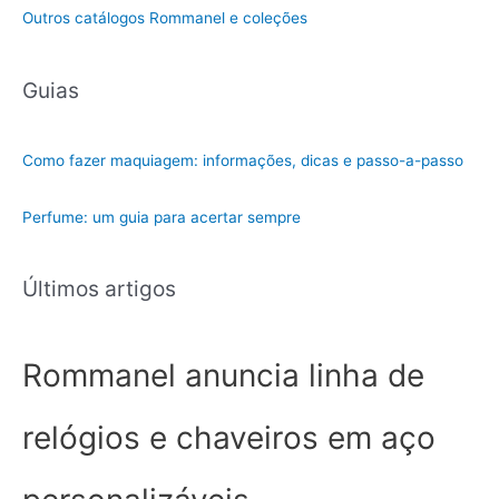
t
Outros catálogos Rommanel e coleções
e
g
Guias
o
r
i
Como fazer maquiagem: informações, dicas e passo-a-passo
a
Perfume: um guia para acertar sempre
Últimos artigos
Rommanel anuncia linha de
relógios e chaveiros em aço