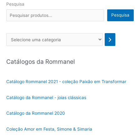
Pesquisa
Pesquisa
Se
l
e
Catálogos da Rommanel
c
i
o
Catálogo Rommanel 2021 - coleção Paixão em Transformar
n
e
Catálogo da Rommanel - joias clássicas
u
m
Catálogo da Rommanel 2020
a
c
Coleção Amor em Festa, Simone & Simaria
a