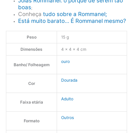
Joias Rommanel: o porquê de serem tão
boas
;
Conheça
tudo sobre a Rommanel;
Está muito barato… É Rommanel mesmo?
Peso
15 g
Dimensões
4 × 4 × 4 cm
ouro
Banho/ Folheagem
Dourada
Cor
Adulto
Faixa etária
Outros
Formato