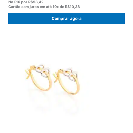
p
p
No PIX por
R$93,42
r
r
Cartão sem juros em até
10x de
R$10,38
e
e
ç
ç
Comprar agora
o
o
o
a
r
t
i
u
g
a
i
l
n
é
a
:
l
R
e
$
r
1
a
0
:
3
R
,
$
8
1
0
2
.
2
,
0
0
.