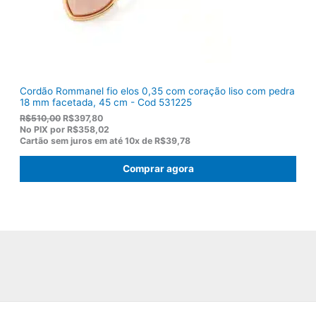
9
,
0
0
.
Cordão Rommanel fio elos 0,35 com coração liso com pedra
18 mm facetada, 45 cm - Cod 531225
O
O
R$
510,00
R$
397,80
p
p
No PIX por
R$358,02
r
r
Cartão sem juros em até
10x de
R$39,78
e
e
ç
ç
Comprar agora
o
o
o
a
r
t
i
u
g
a
i
l
n
é
a
:
l
R
e
$
r
3
a
9
:
7