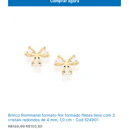
Comprar agora
o
o
o
a
r
t
i
u
g
a
i
l
n
é
a
:
l
R
e
$
r
1
a
2
:
0
R
,
$
5
1
0
5
.
5
,
0
0
.
Brinco Rommanel formato flor formado filetes lisos com 3
cristais redondos de 4 mm, 1,0 cm - Cod 524901
O
O
R$
122,00
R$
103,80