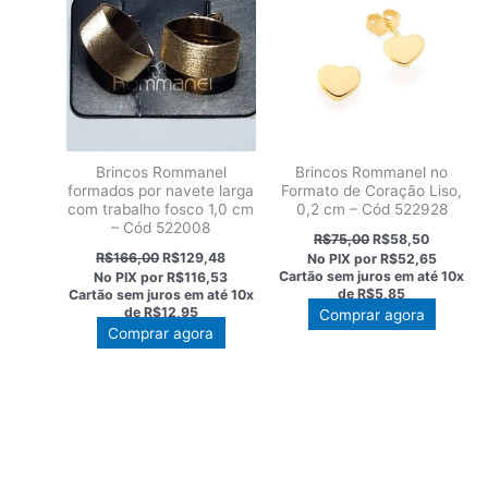
Brincos Rommanel
Brincos Rommanel no
formados por navete larga
Formato de Coração Liso,
com trabalho fosco 1,0 cm
0,2 cm – Cód 522928
– Cód 522008
O
O
R$
75,00
R$
58,50
preço
preço
O
O
R$
166,00
R$
129,48
No PIX por
R$52,65
original
atual
preço
preço
Cartão sem juros em até
10x
No PIX por
R$116,53
era:
é:
original
atual
de
R$5,85
Cartão sem juros em até
10x
R$75,00.
R$58,50
era:
é:
de
R$12,95
Comprar agora
R$166,00.
R$129,48.
Comprar agora