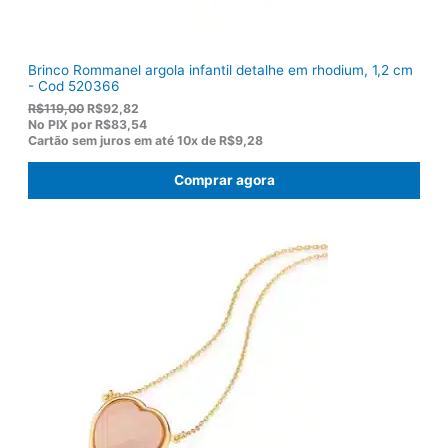
0
.
Brinco Rommanel argola infantil detalhe em rhodium, 1,2 cm
- Cod 520366
O
O
R$
119,00
R$
92,82
p
p
No PIX por
R$83,54
r
r
Cartão sem juros em até
10x de
R$9,28
e
e
ç
ç
Comprar agora
o
o
o
a
r
t
i
u
g
a
i
l
n
é
a
:
l
R
e
$
r
9
a
2
:
,
R
8
$
2
1
.
1