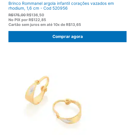
Brinco Rommanel argola infantil corações vazados em
rhodium, 1,6 cm - Cod 520956
O
O
R$
175,00
R$
136,50
p
p
No PIX por
R$122,85
r
r
Cartão sem juros em até
10x de
R$13,65
e
e
ç
ç
Comprar agora
o
o
o
a
r
t
i
u
g
a
i
l
n
é
a
:
l
R
e
$
r
1
a
3
:
6
R
,
$
5
1
0
7
.
5
,
0