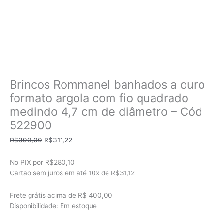
Brincos Rommanel banhados a ouro
formato argola com fio quadrado
medindo 4,7 cm de diâmetro – Cód
522900
O
O
R$
399,00
R$
311,22
preço
preço
original
atual
No PIX por
R$280,10
era:
é:
Cartão sem juros em até
10x de
R$31,12
R$399,00.
R$311,22.
Frete grátis acima de R$ 400,00
Disponibilidade:
Em estoque