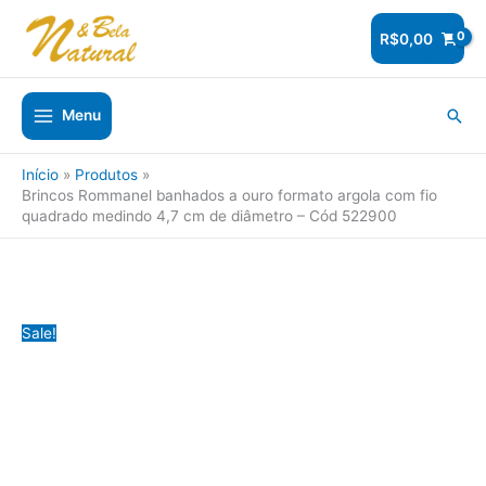
Ir
para
R$
0,00
o
conteúdo
Pesq
Menu
Início
Produtos
Brincos Rommanel banhados a ouro formato argola com fio
quadrado medindo 4,7 cm de diâmetro – Cód 522900
Sale!