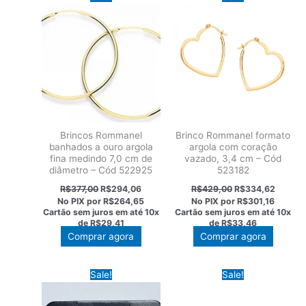
Brincos Rommanel
Brinco Rommanel formato
banhados a ouro argola
argola com coração
fina medindo 7,0 cm de
vazado, 3,4 cm – Cód
diâmetro – Cód 522925
523182
O
O
O
O
R$
377,00
R$
294,06
R$
429,00
R$
334,62
preço
preço
preço
preço
No PIX por
R$264,65
No PIX por
R$301,16
original
atual
original
atual
Cartão sem juros em até
10x
Cartão sem juros em até
10x
era:
é:
era:
é:
de
R$29,41
de
R$33,46
R$377,00.
R$294,06.
R$429,00.
R$334,
Comprar agora
Comprar agora
Sale!
Sale!