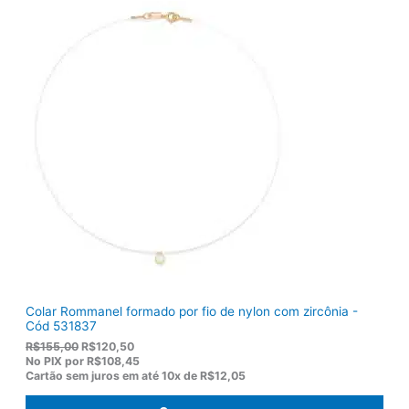
Colar Rommanel formado por fio de nylon com zircônia -
Cód 531837
O
O
R$
155,00
R$
120,50
p
p
No PIX por
R$108,45
r
r
Cartão sem juros em até
10x de
R$12,05
e
e
ç
ç