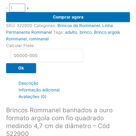
-
+
Brincos
Comprar agora
Rommanel
SKU:
522900
Categorias:
Brincos da Rommanel
,
Linha
banhados
Permanente Rommanel
Tags:
adulto
,
brinco
,
Brinco argola
a
Rommanel
,
rommanel
ouro
Calcular Frete
formato
argola
com
Ok
fio
quadrado
medindo
Descrição
4,7
Informação adicional
cm
Avaliações (0)
de
diâmetro
Brincos Rommanel banhados a ouro
-
formato argola com fio quadrado
Cód
medindo 4,7 cm de diâmetro – Cód
522900
522900
quantidade