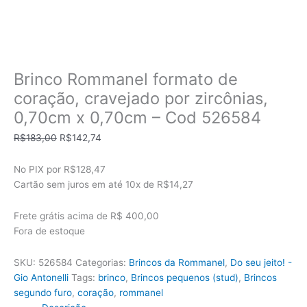
Brinco Rommanel formato de
coração, cravejado por zircônias,
0,70cm x 0,70cm – Cod 526584
O
O
R$
183,00
R$
142,74
preço
preço
original
atual
No PIX por
R$128,47
era:
é:
Cartão sem juros em até
10x de
R$14,27
R$183,00.
R$142,74.
Frete grátis acima de R$ 400,00
Fora de estoque
SKU:
526584
Categorias:
Brincos da Rommanel
,
Do seu jeito! -
Gio Antonelli
Tags:
brinco
,
Brincos pequenos (stud)
,
Brincos
segundo furo
,
coração
,
rommanel