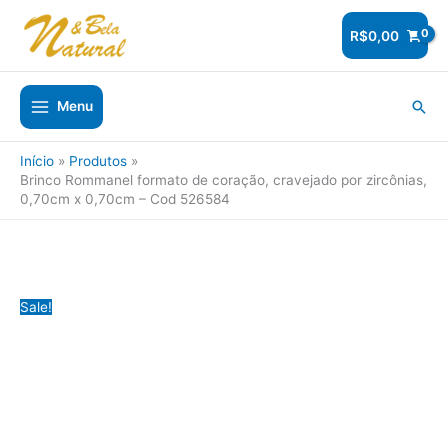
Ir
para
R$
0,00
o
conteúdo
Pesq
Menu
Início
Produtos
Brinco Rommanel formato de coração, cravejado por zircônias,
0,70cm x 0,70cm – Cod 526584
Sale!