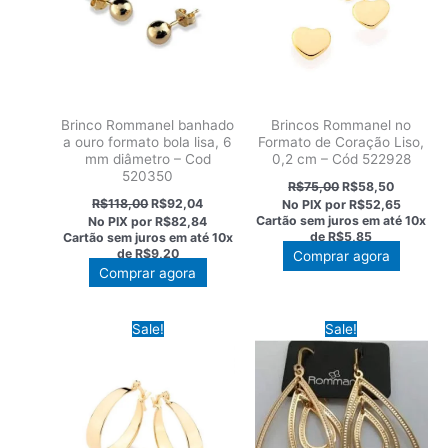
Brinco Rommanel banhado
Brincos Rommanel no
a ouro formato bola lisa, 6
Formato de Coração Liso,
mm diâmetro – Cod
0,2 cm – Cód 522928
520350
O
O
R$
75,00
R$
58,50
preço
preço
O
O
R$
118,00
R$
92,04
No PIX por
R$52,65
original
atual
preço
preço
Cartão sem juros em até
10x
No PIX por
R$82,84
era:
é:
original
atual
de
R$5,85
Cartão sem juros em até
10x
R$75,00.
R$58,50
era:
é:
de
R$9,20
Comprar agora
R$118,00.
R$92,04.
Comprar agora
Sale!
Sale!