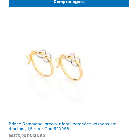
Comprar agora
o
o
o
a
r
t
i
u
g
a
i
l
n
é
a
:
l
R
e
$
r
1
a
0
:
3
R
,
$
8
1
0
2
.
2
,
0
0
.
Brinco Rommanel argola infantil corações vazados em
rhodium, 1,6 cm - Cod 520956
O
O
R$
175,00
R$
136,50