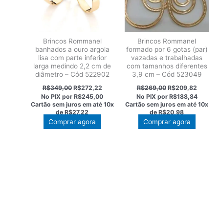
Brincos Rommanel
Brincos Rommanel
banhados a ouro argola
formado por 6 gotas (par)
lisa com parte inferior
vazadas e trabalhadas
larga medindo 2,2 cm de
com tamanhos diferentes
diâmetro – Cód 522902
3,9 cm – Cód 523049
O
O
O
O
R$
349,00
R$
272,22
R$
269,00
R$
209,82
preço
preço
preço
preço
No PIX por
R$245,00
No PIX por
R$188,84
original
atual
original
atual
Cartão sem juros em até
10x
Cartão sem juros em até
10x
era:
é:
era:
é:
de
R$27,22
de
R$20,98
R$349,00.
R$272,22.
R$269,00.
R$209,
Comprar agora
Comprar agora