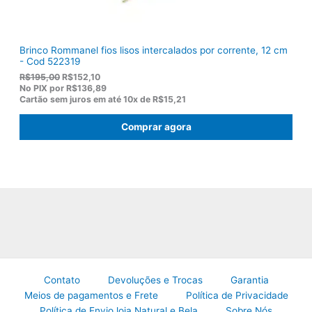
0
.
Brinco Rommanel fios lisos intercalados por corrente, 12 cm
- Cod 522319
O
O
R$
195,00
R$
152,10
p
p
No PIX por
R$136,89
r
r
Cartão sem juros em até
10x de
R$15,21
e
e
ç
ç
Comprar agora
o
o
o
a
r
t
i
u
g
a
i
l
n
é
a
:
l
R
e
$
r
1
a
5
:
2
R
,
Contato
Devoluções e Trocas
Garantia
$
1
Meios de pagamentos e Frete
Política de Privacidade
1
0
Política de Envio loja Natural e Bela
Sobre Nós
9
.