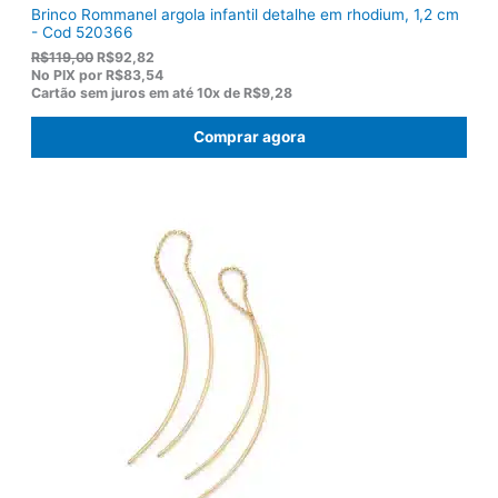
Brinco Rommanel argola infantil detalhe em rhodium, 1,2 cm
- Cod 520366
O
O
R$
119,00
R$
92,82
p
p
No PIX por
R$83,54
r
r
Cartão sem juros em até
10x de
R$9,28
e
e
ç
ç
Comprar agora
o
o
o
a
r
t
i
u
g
a
i
l
n
é
a
:
l
R
e
$
r
9
a
2
:
,
R
8
$
2
1
.
1
9
,
0