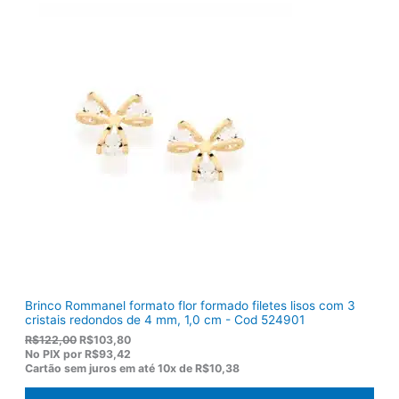
i
u
g
a
i
l
n
é
a
:
l
R
e
$
r
1
a
2
:
0
R
,
$
5
1
0
5
.
5
,
0
0
.
Brinco Rommanel formato flor formado filetes lisos com 3
cristais redondos de 4 mm, 1,0 cm - Cod 524901
O
O
R$
122,00
R$
103,80
p
p
No PIX por
R$93,42
r
r
Cartão sem juros em até
10x de
R$10,38
e
e
ç
ç