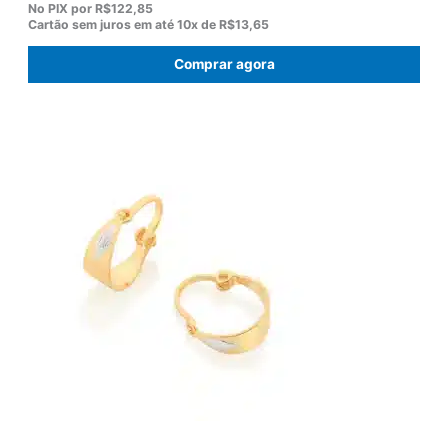
p
p
No PIX por
R$122,85
r
r
Cartão sem juros em até
10x de
R$13,65
e
e
ç
ç
Comprar agora
o
o
o
a
r
t
i
u
g
a
i
l
n
é
a
:
l
R
e
$
r
1
a
3
:
6
R
,
$
5
1
0
7
.
5
,
0
0
.