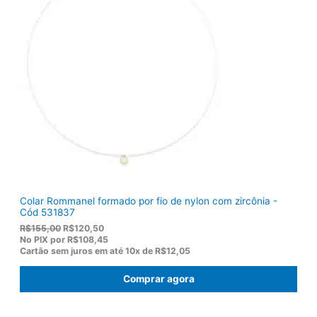
Colar Rommanel formado por fio de nylon com zircônia -
Cód 531837
O
O
R$
155,00
R$
120,50
p
p
No PIX por
R$108,45
r
r
Cartão sem juros em até
10x de
R$12,05
e
e
ç
ç
Comprar agora
o
o
o
a
r
t