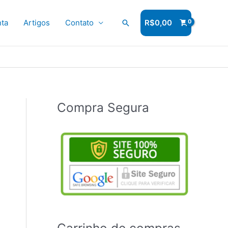
ta
Artigos
Contato
Pesquisar
R$
0,00
Compra Segura
Carrinho de compras