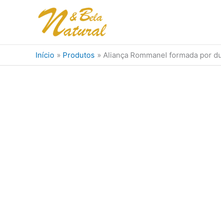
Ir
para
o
conteúdo
Início
Produtos
Aliança Rommanel formada por dua