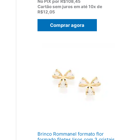
p
p
No PIX por
R$108,45
r
r
Cartão sem juros em até
10x de
e
e
R$12,05
ç
ç
o
o
Comprar agora
o
a
r
t
i
u
g
a
i
l
n
é
a
:
l
R
e
$
r
1
a
2
:
0
R
,
$
5
1
0
5
.
5
,
0
0
Brinco Rommanel formato flor
.
formado filetes lisos com 3 cristais