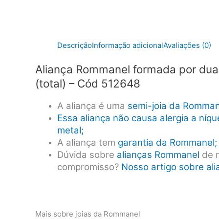
Descrição
Informação adicional
Avaliações (0)
Aliança Rommanel formada por duas 
(total) – Cód 512648
A aliança é uma
semi-joia da Romman
Essa aliança não causa alergia a níq
metal;
A aliança tem
garantia da Rommanel;
Dúvida sobre
alianças Rommanel
de n
compromisso?
Nosso artigo sobre al
Mais sobre joias da Rommanel