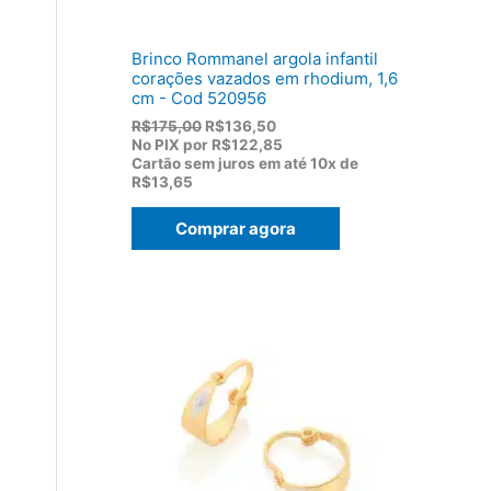
,
0
0
Brinco Rommanel argola infantil
.
corações vazados em rhodium, 1,6
cm - Cod 520956
O
O
R$
175,00
R$
136,50
p
p
No PIX por
R$122,85
r
r
Cartão sem juros em até
10x de
e
e
R$13,65
ç
ç
o
o
Comprar agora
o
a
r
t
i
u
g
a
i
l
n
é
a
:
l
R
e
$
r
1
a
3
:
6
R
,
$
5