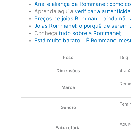
Anel e aliança da Rommanel: como co
Aprenda aqui a
verificar a autentici
Preços de joias Rommanel ainda não 
Joias Rommanel: o porquê de serem 
Conheça
tudo sobre a Rommanel;
Está muito barato… É Rommanel me
Peso
15 g
Dimensões
4 × 4
Romm
Marca
Femi
Gênero
Adult
Faixa etária