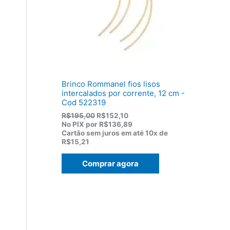
:
,
R
8
$
2
1
.
1
9
,
0
0
Brinco Rommanel fios lisos
.
intercalados por corrente, 12 cm -
Cod 522319
O
O
R$
195,00
R$
152,10
p
p
No PIX por
R$136,89
r
r
Cartão sem juros em até
10x de
e
e
R$15,21
ç
ç
o
o
Comprar agora
o
a
r
t
i
u
g
a
i
l
n
é
a
:
l
R