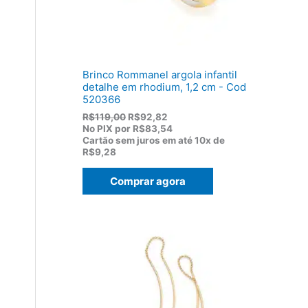
1
0
7
.
5
,
0
0
Brinco Rommanel argola infantil
.
detalhe em rhodium, 1,2 cm - Cod
520366
O
O
R$
119,00
R$
92,82
p
p
No PIX por
R$83,54
r
r
Cartão sem juros em até
10x de
e
e
R$9,28
ç
ç
o
o
Comprar agora
o
a
r
t
i
u
g
a
i
l
n
é
a
:
l
R
e
$
r
9
a
2