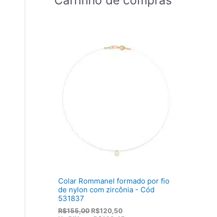
Colar Rommanel formado por fio
de nylon com zircônia - Cód
531837
O
O
R$
155,00
R$
120,50