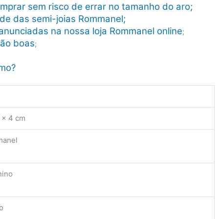
mprar sem risco de errar no tamanho do aro;
dade das semi-joias Rommanel;
anunciadas na nossa loja Rommanel online
;
tão boas
;
smo?
 × 4 cm
anel
nino
o