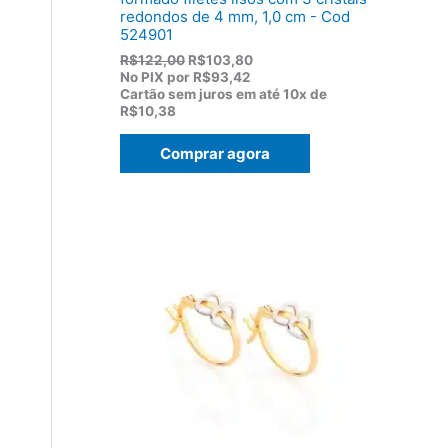
redondos de 4 mm, 1,0 cm - Cod
524901
O
O
R$
122,00
R$
103,80
p
p
No PIX por
R$93,42
r
r
Cartão sem juros em até
10x de
e
e
R$10,38
ç
ç
o
o
Comprar agora
o
a
r
t
i
u
g
a
i
l
n
é
a
:
l
R
e
$
r
1
a
0
:
3
R
,
$
8
1
0
2
.
2