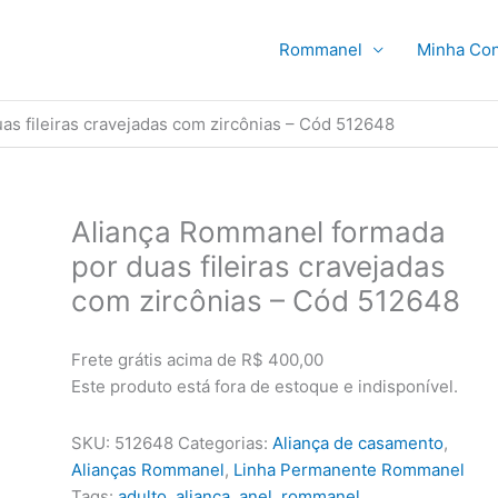
Rommanel
Minha Con
s fileiras cravejadas com zircônias – Cód 512648
Aliança Rommanel formada
por duas fileiras cravejadas
com zircônias – Cód 512648
Frete grátis acima de R$ 400,00
Este produto está fora de estoque e indisponível.
SKU:
512648
Categorias:
Aliança de casamento
,
Alianças Rommanel
,
Linha Permanente Rommanel
Tags:
adulto
,
aliança
,
anel
,
rommanel