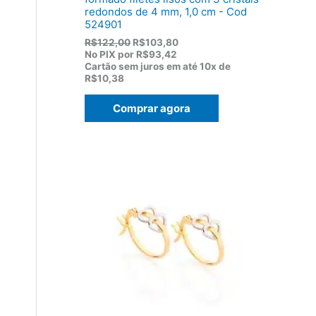
redondos de 4 mm, 1,0 cm - Cod
524901
O
O
R$
122,00
R$
103,80
p
p
No PIX por
R$93,42
r
r
Cartão sem juros em até
10x de
e
e
R$10,38
ç
ç
o
o
Comprar agora
o
a
r
t
i
u
g
a
i
l
n
é
a
:
l
R
e
$
r
1
a
0
:
3
R
,
$
8
1
0
2
.
2