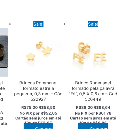
Sale!
Sale!
el
Brincos Rommanel
Brinco Rommanel
ete
formato estrela
formado pela palavra
ho
pequena, 0,3 mm – Cód
“Fé”, 0,5 X 0,6 cm – Cod
ód
522927
526449
O
O
O
O
R$
75,00
R$
58,50
R$
88,00
R$
68,64
preço
preço
preço
preço
O
48
No PIX por
R$52,65
No PIX por
R$61,78
original
atual
original
atual
preço
Cartão sem juros em até
Cartão sem juros em até
53
era:
é:
era:
é:
atual
10x de
R$5,85
10x de
R$6,86
 até
R$75,00.
R$58,50.
R$88,00.
R$68,64.
é:
Comprar
Comprar