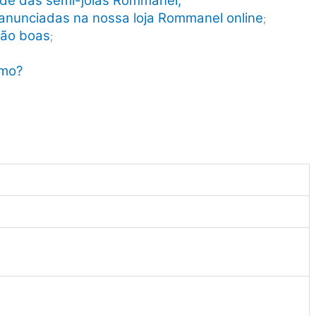
dade das semi-joias Rommanel;
anunciadas na nossa loja Rommanel online
;
tão boas
;
smo?