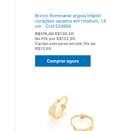
,
0
0
Brinco Rommanel argola infantil
.
corações vazados em rhodium, 1,6
cm - Cod 520956
O
O
R$
175,00
R$
136,50
p
p
No PIX por
R$122,85
r
r
Cartão sem juros em até
10x de
e
e
R$13,65
ç
ç
o
o
Comprar agora
o
a
r
t
i
u
g
a
i
l
n
é
a
:
l
R
e
$
r
1
a
3
:
6
R
,
$
5