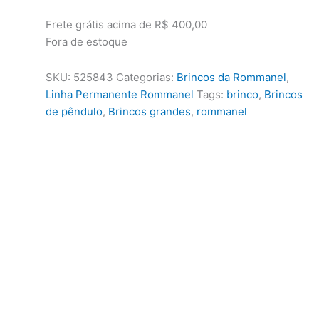
R$265,00.
R$206,70.
Frete grátis acima de R$ 400,00
Fora de estoque
SKU:
525843
Categorias:
Brincos da Rommanel
,
Linha Permanente Rommanel
Tags:
brinco
,
Brincos
de pêndulo
,
Brincos grandes
,
rommanel