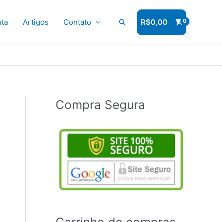
ta
Artigos
Contato
Pesquisar
R$
0,00
Compra Segura
Carrinho de compras