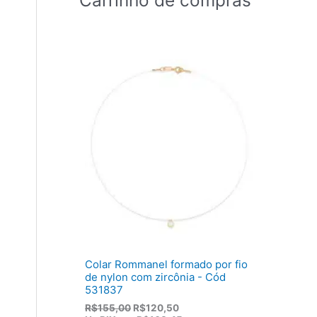
Colar Rommanel formado por fio
de nylon com zircônia - Cód
531837
O
O
R$
155,00
R$
120,50