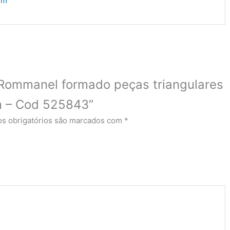
um
co Rommanel formado peças triangulares
cm – Cod 525843”
s obrigatórios são marcados com
*