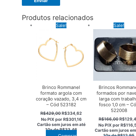
Produtos relacionados
Sale!
Sale!
Brinco Rommanel
Brincos Romman
formato argola com
formados por nav
coração vazado, 3,4 cm
larga com trabal
– Cód 523182
fosco 1,0 cm – C
522008
O
O
R$
429,00
R$
334,62
preço
preço
O
R$
166,00
R$
129,
No PIX por
R$301,16
original
atual
preço
Cartão sem juros em até
No PIX por
R$116,
era:
é:
original
10x de
R$33,46
Cartão sem juros em
R$429,00.
R$334,62.
era:
Comprar
10x de
R$12,95