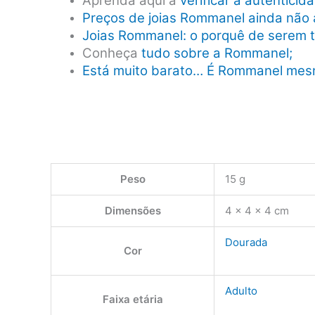
Aprenda aqui a
verificar a autentici
Preços de joias Rommanel ainda não 
Joias Rommanel: o porquê de serem 
Conheça
tudo sobre a Rommanel;
Está muito barato… É Rommanel me
Peso
15 g
Dimensões
4 × 4 × 4 cm
Dourada
Cor
Adulto
Faixa etária