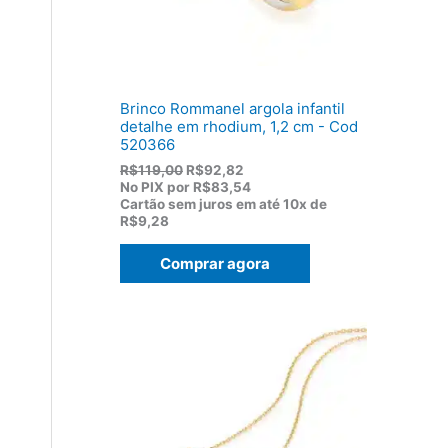
1
0
7
.
5
,
0
0
Brinco Rommanel argola infantil
.
detalhe em rhodium, 1,2 cm - Cod
520366
O
O
R$
119,00
R$
92,82
p
p
No PIX por
R$83,54
r
r
Cartão sem juros em até
10x de
e
e
R$9,28
ç
ç
o
o
Comprar agora
o
a
r
t
i
u
g
a
i
l
n
é
a
:
l
R
e
$
r
9
a
2