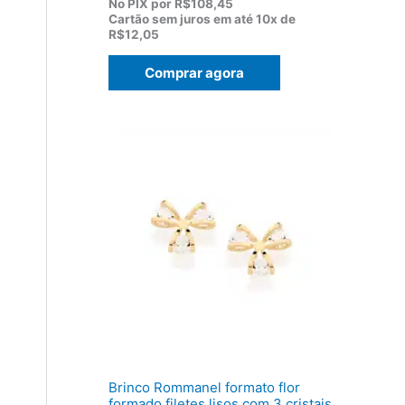
p
p
No PIX por
R$108,45
r
r
Cartão sem juros em até
10x de
e
e
R$12,05
ç
ç
o
o
Comprar agora
o
a
r
t
i
u
g
a
i
l
n
é
a
:
l
R
e
$
r
1
a
2
:
0
R
,
$
5
1
0
5
.
5
,
0
0
Brinco Rommanel formato flor
.
formado filetes lisos com 3 cristais