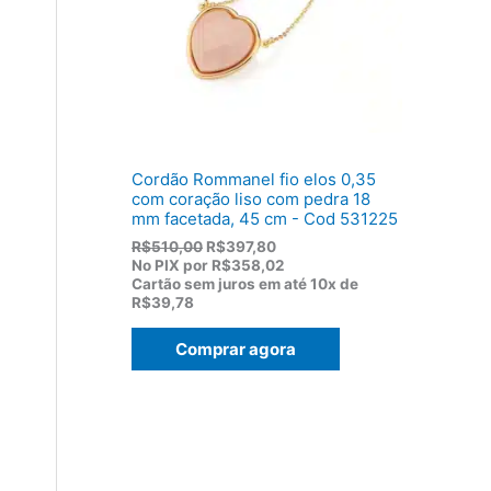
:
,
R
8
$
2
1
.
1
9
,
0
0
Cordão Rommanel fio elos 0,35
.
com coração liso com pedra 18
mm facetada, 45 cm - Cod 531225
O
O
R$
510,00
R$
397,80
p
p
No PIX por
R$358,02
r
r
Cartão sem juros em até
10x de
e
e
R$39,78
ç
ç
o
o
Comprar agora
o
a
r
t
i
u
g
a
i
l
n
é
a
:
l
R