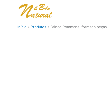
Ir
para
o
conteúdo
Início
Produtos
Brinco Rommanel formado peças tr