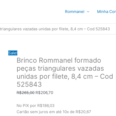
Rommanel
Minha Con
iangulares vazadas unidas por filete, 8,4 cm – Cod 525843
Sale!
Brinco Rommanel formado
peças triangulares vazadas
unidas por filete, 8,4 cm – Cod
525843
O
O
R$
265,00
R$
206,70
preço
preço
original
atual
No PIX por
R$186,03
era:
é:
Cartão sem juros em até
10x de
R$20,67