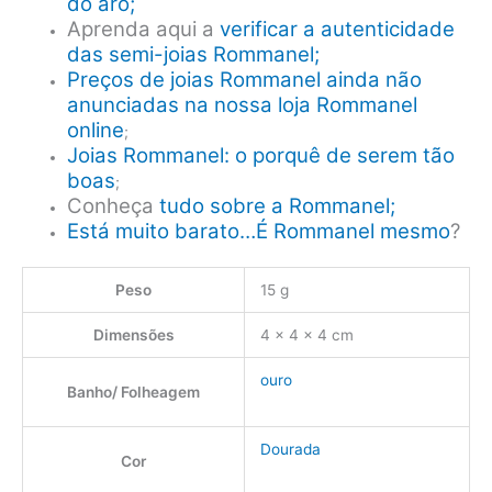
do aro;
Aprenda aqui a
verificar a autenticidade
das semi-joias Rommanel;
Preços de joias Rommanel ainda não
anunciadas na nossa loja Rommanel
online
;
Joias Rommanel: o porquê de serem tão
boas
;
Conheça
tudo sobre a Rommanel;
Está muito barato…É Rommanel mesmo
?
Peso
15 g
Dimensões
4 × 4 × 4 cm
ouro
Banho/ Folheagem
Dourada
Cor