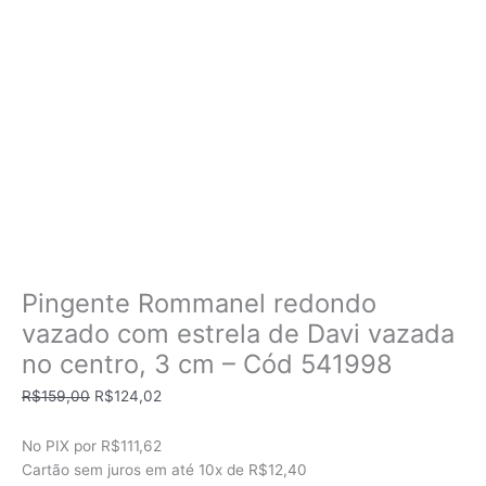
Pingente Rommanel redondo
vazado com estrela de Davi vazada
no centro, 3 cm – Cód 541998
O
O
R$
159,00
R$
124,02
preço
preço
original
atual
No PIX por
R$111,62
era:
é:
Cartão sem juros em até
10x de
R$12,40