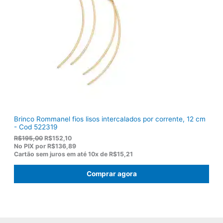
r
9
a
2
:
,
R
8
$
2
1
.
1
9
,
0
0
.
Brinco Rommanel fios lisos intercalados por corrente, 12 cm
- Cod 522319
O
O
R$
195,00
R$
152,10
p
p
No PIX por
R$136,89
r
r
Cartão sem juros em até
10x de
R$15,21
e
e
ç
ç
Comprar agora
o
o
o
a
r
t
i
u
g
a
i
l