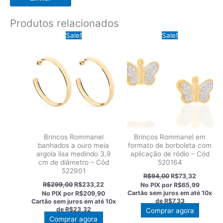
Produtos relacionados
Sale!
Sale!
Brincos Rommanel
Brincos Rommanel em
banhados a ouro meia
formato de borboleta com
argola lisa medindo 3,9
aplicação de ródio – Cód
cm de diâmetro – Cód
520164
522901
O
O
R$
94,00
R$
73,32
preço
preço
O
O
R$
299,00
R$
233,22
No PIX por
R$65,99
original
atual
preço
preço
Cartão sem juros em até
10x
No PIX por
R$209,90
era:
é:
original
atual
de
R$7,33
Cartão sem juros em até
10x
R$94,00.
R$73,32
era:
é:
de
R$23,32
Comprar agora
R$299,00.
R$233,22.
Comprar agora