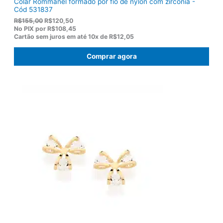
Colar Rommanel formado por fio de nylon com zircônia -
Cód 531837
O
O
R$
155,00
R$
120,50
p
p
No PIX por
R$108,45
r
r
Cartão sem juros em até
10x de
R$12,05
e
e
ç
ç
Comprar agora
o
o
o
a
r
t
i
u
g
a
i
l
n
é
a
:
l
R
e
$
r
1
a
2
:
0
R
,
$
5
1
0
5
.
5
,
0
0