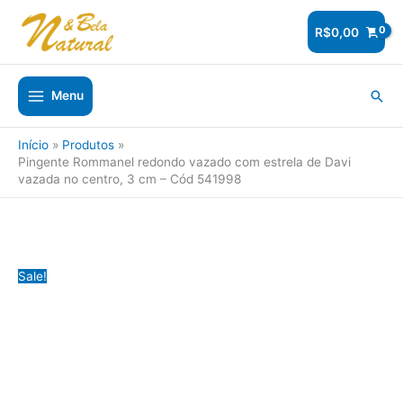
Ir
para
R$
0,00
o
conteúdo
Pesq
Menu
Início
Produtos
Pingente Rommanel redondo vazado com estrela de Davi
vazada no centro, 3 cm – Cód 541998
Sale!