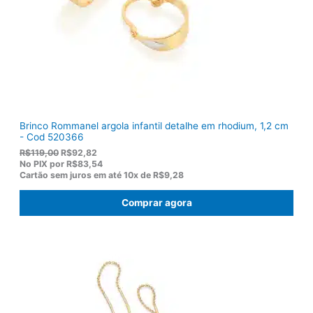
$
5
1
0
7
.
5
,
0
0
.
Brinco Rommanel argola infantil detalhe em rhodium, 1,2 cm
- Cod 520366
O
O
R$
119,00
R$
92,82
p
p
No PIX por
R$83,54
r
r
Cartão sem juros em até
10x de
R$9,28
e
e
ç
ç
Comprar agora
o
o
o
a
r
t
i
u
g
a
i
l
n
é
a
:
l
R
e
$