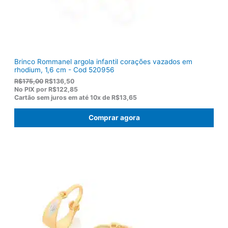
2
,
0
0
.
Brinco Rommanel argola infantil corações vazados em
rhodium, 1,6 cm - Cod 520956
O
O
R$
175,00
R$
136,50
p
p
No PIX por
R$122,85
r
r
Cartão sem juros em até
10x de
R$13,65
e
e
ç
ç
Comprar agora
o
o
o
a
r
t
i
u
g
a
i
l
n
é
a
:
l
R
e
$
r
1
a
3
:
6
R
,