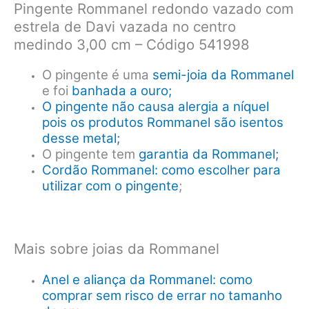
Cód
Pingente Rommanel redondo vazado com
541998
estrela de Davi vazada no centro
quantidade
medindo 3,00 cm – Código 541998
O pingente é uma
semi-joia da Rommanel
e foi
banhada a ouro;
O pingente não causa alergia a níquel
pois os produtos Rommanel são isentos
desse metal;
O pingente tem
garantia da Rommanel;
Cordão Rommanel: como escolher para
utilizar com o pingente
;
Mais sobre joias da Rommanel
Anel e aliança da Rommanel: como
comprar sem risco de errar no tamanho