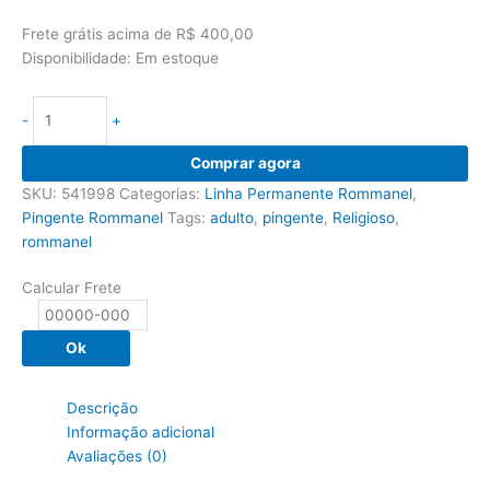
R$159,00.
R$124,02.
Frete grátis acima de R$ 400,00
Disponibilidade:
Em estoque
-
+
Pingente
Comprar agora
Rommanel
SKU:
541998
Categorias:
Linha Permanente Rommanel
,
redondo
Pingente Rommanel
Tags:
adulto
,
pingente
,
Religioso
,
vazado
rommanel
com
estrela
Calcular Frete
de
Davi
Ok
vazada
no
centro,
Descrição
3
Informação adicional
cm
Avaliações (0)
-