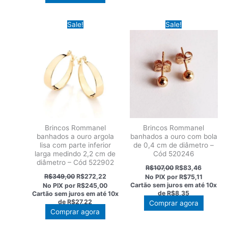
Sale!
Sale!
Brincos Rommanel
Brincos Rommanel
banhados a ouro argola
banhados a ouro com bola
lisa com parte inferior
de 0,4 cm de diâmetro –
larga medindo 2,2 cm de
Cód 520246
diâmetro – Cód 522902
O
O
R$
107,00
R$
83,46
preço
preço
O
O
R$
349,00
R$
272,22
No PIX por
R$75,11
original
atual
preço
preço
Cartão sem juros em até
10x
No PIX por
R$245,00
era:
é:
original
atual
de
R$8,35
Cartão sem juros em até
10x
R$107,00.
R$83,46
era:
é:
de
R$27,22
Comprar agora
R$349,00.
R$272,22.
Comprar agora