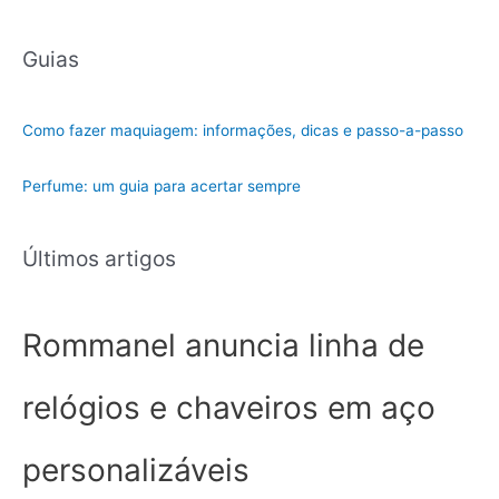
e
g
Guias
o
r
i
Como fazer maquiagem: informações, dicas e passo-a-passo
a
Perfume: um guia para acertar sempre
Últimos artigos
Rommanel anuncia linha de
relógios e chaveiros em aço
personalizáveis