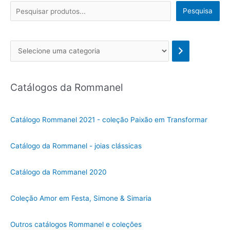
Pesquisa
Se
l
e
Catálogos da Rommanel
c
i
o
Catálogo Rommanel 2021 - coleção Paixão em Transformar
n
e
Catálogo da Rommanel - joias clássicas
u
m
Catálogo da Rommanel 2020
a
c
Coleção Amor em Festa, Simone & Simaria
a
t
Outros catálogos Rommanel e coleções