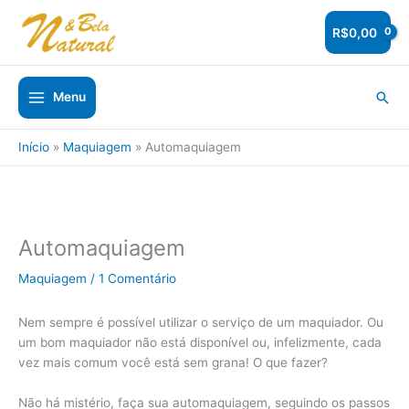
Ir
para
R$
0,00
o
conteúdo
Pesq
Menu
Início
Maquiagem
Automaquiagem
Automaquiagem
Maquiagem
/
1 Comentário
Nem sempre é possível utilizar o serviço de um maquiador. Ou
um bom maquiador não está disponível ou, infelizmente, cada
vez mais comum você está sem grana! O que fazer?
Não há mistério, faça sua automaquiagem, seguindo os passos