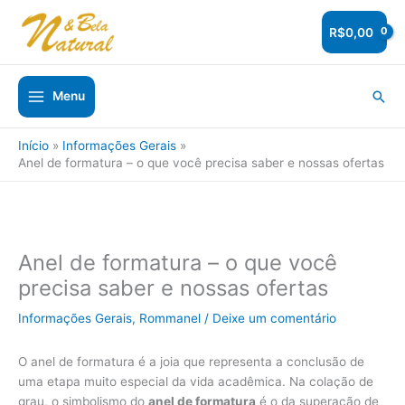
Ir
para
R$
0,00
o
conteúdo
Pesq
Menu
Início
Informações Gerais
Anel de formatura – o que você precisa saber e nossas ofertas
Anel de formatura – o que você
precisa saber e nossas ofertas
Informações Gerais
,
Rommanel
/
Deixe um comentário
O
anel de formatura
é a joia que representa a conclusão de
uma etapa muito especial da vida acadêmica. Na colação de
grau, o simbolismo do
anel de formatura
é o da superação de