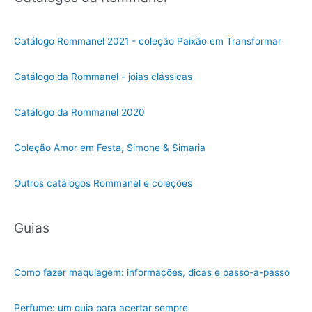
i
o
Catálogo Rommanel 2021 - coleção Paixão em Transformar
n
e
Catálogo da Rommanel - joias clássicas
u
m
Catálogo da Rommanel 2020
a
c
Coleção Amor em Festa, Simone & Simaria
a
t
Outros catálogos Rommanel e coleções
e
g
Guias
o
r
i
Como fazer maquiagem: informações, dicas e passo-a-passo
a
Perfume: um guia para acertar sempre