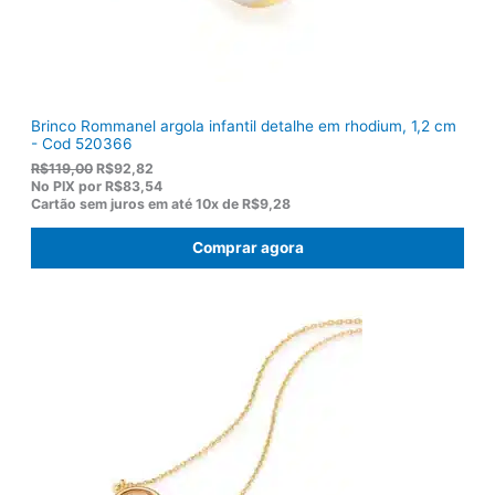
,
0
0
.
Brinco Rommanel argola infantil detalhe em rhodium, 1,2 cm
- Cod 520366
O
O
R$
119,00
R$
92,82
p
p
No PIX por
R$83,54
r
r
Cartão sem juros em até
10x de
R$9,28
e
e
ç
ç
Comprar agora
o
o
o
a
r
t
i
u
g
a
i
l
n
é
a
:
l
R
e
$
r
9
a
2
:
,
R
8