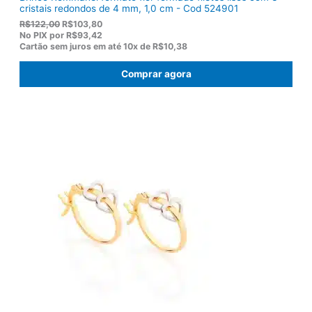
cristais redondos de 4 mm, 1,0 cm - Cod 524901
O
O
R$
122,00
R$
103,80
p
p
No PIX por
R$93,42
r
r
Cartão sem juros em até
10x de
R$10,38
e
e
ç
ç
Comprar agora
o
o
o
a
r
t
i
u
g
a
i
l
n
é
a
:
l
R
e
$
r
1
a
0
:
3
R
,
$
8
1
0
2
.
2
,
0
0