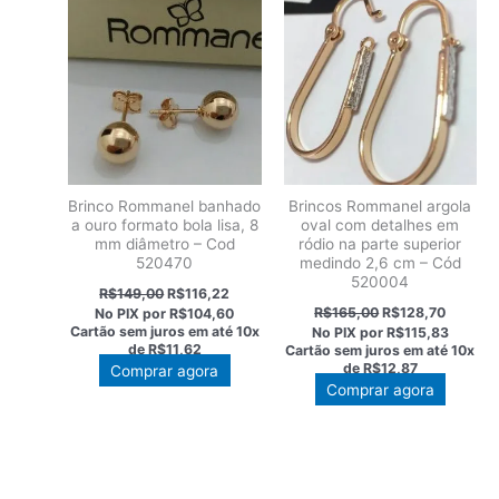
Brinco Rommanel banhado
Brincos Rommanel argola
a ouro formato bola lisa, 8
oval com detalhes em
mm diâmetro – Cod
ródio na parte superior
520470
medindo 2,6 cm – Cód
520004
O
O
R$
149,00
R$
116,22
preço
preço
O
O
R$
165,00
R$
128,70
No PIX por
R$104,60
original
atual
preço
preço
Cartão sem juros em até
10x
No PIX por
R$115,83
era:
é:
original
atual
de
R$11,62
Cartão sem juros em até
10x
R$149,00.
R$116,22.
era:
é:
de
R$12,87
Comprar agora
R$165,00.
R$128,7
Comprar agora