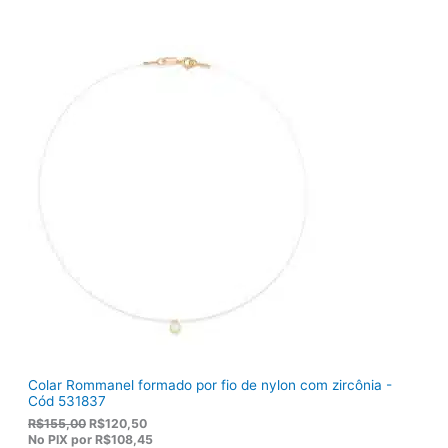
Colar Rommanel formado por fio de nylon com zircônia -
Cód 531837
O
O
R$
155,00
R$
120,50
p
p
No PIX por
R$108,45