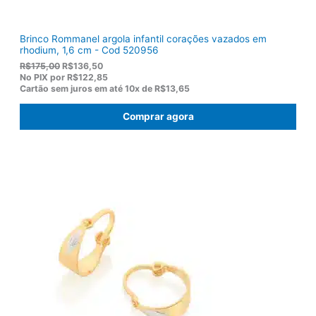
.
Brinco Rommanel argola infantil corações vazados em
rhodium, 1,6 cm - Cod 520956
O
O
R$
175,00
R$
136,50
p
p
No PIX por
R$122,85
r
r
Cartão sem juros em até
10x de
R$13,65
e
e
ç
ç
Comprar agora
o
o
o
a
r
t
i
u
g
a
i
l
n
é
a
:
l
R
e
$
r
1
a
3
:
6
R
,
$
5
1
0
7
.
5