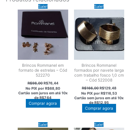
Sale!
Sale!
Brincos Rommanel em
Brincos Rommanel
formato de estrelas – Cód
formados por navete larga
522270
com trabalho fosco 1,0 cm
– Cód 522008
O
O
R$
98,00
R$
76,44
preço
preço
O
O
R$
166,00
R$
129,48
No PIX por
R$68,80
original
atual
preço
preço
Cartão sem juros em até
10x
No PIX por
R$116,53
era:
é:
original
atual
de
R$7,64
Cartão sem juros em até
10x
R$98,00.
R$76,44.
era:
é:
de
R$12,95
Comprar agora
R$166,00.
R$129,4
Comprar agora
Sale!
Sale!