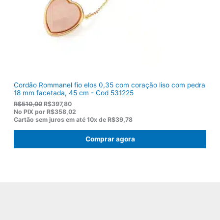
$
2
1
.
1
9
,
0
0
.
Cordão Rommanel fio elos 0,35 com coração liso com pedra
18 mm facetada, 45 cm - Cod 531225
O
O
R$
510,00
R$
397,80
p
p
No PIX por
R$358,02
r
r
Cartão sem juros em até
10x de
R$39,78
e
e
ç
ç
Comprar agora
o
o
o
a
r
t
i
u
g
a
i
l
n
é
a
:
l
R
e
$