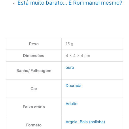
Está muito barato… É Rommanel mesmo?
Peso
15 g
Dimensões
4 × 4 × 4 cm
ouro
Banho/ Folheagem
Dourada
Cor
Adulto
Faixa etária
Argola
,
Bola (bolinha)
Formato