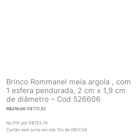
Brinco Rommanel meia argola , com
1 esfera pendurada, 2 cm x 1,9 cm
de diâmetro – Cod 526606
O
O
R$
219,00
R$
170,82
preço
preço
original
atual
No PIX por
R$153,74
era:
é:
Cartão sem juros em até
10x de
R$17,08
R$219,00.
R$170,82.