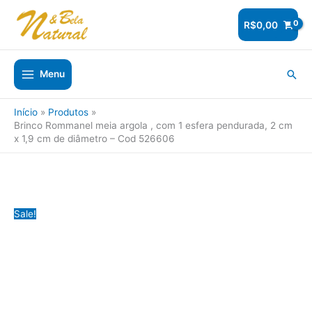
Ir
para
R$
0,00
o
conteúdo
Pesq
Menu
Início
Produtos
Brinco Rommanel meia argola , com 1 esfera pendurada, 2 cm
x 1,9 cm de diâmetro – Cod 526606
Sale!