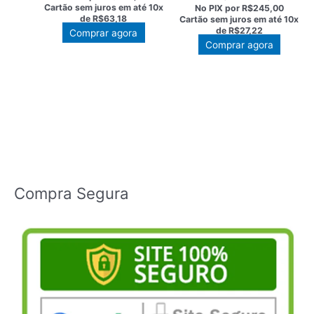
original
atual
preço
preço
Cartão sem juros em até
10x
No PIX por
R$245,00
era:
é:
original
atual
de
R$63,18
Cartão sem juros em até
10x
R$810,00.
R$631,80.
era:
é:
de
R$27,22
Comprar agora
R$349,00.
R$272,
Comprar agora
Compra Segura