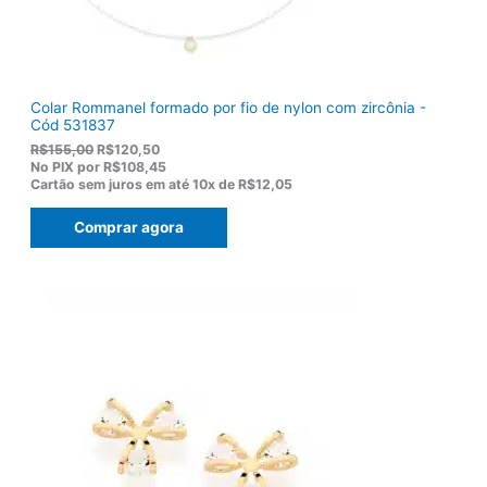
Colar Rommanel formado por fio de nylon com zircônia -
Cód 531837
O
O
R$
155,00
R$
120,50
p
p
No PIX por
R$108,45
r
r
Cartão sem juros em até
10x de
R$12,05
e
e
ç
ç
Comprar agora
o
o
o
a
r
t
i
u
g
a
i
l
n
é
a
:
l
R
e
$
r
1
a
2
:
0
R
,
$
5