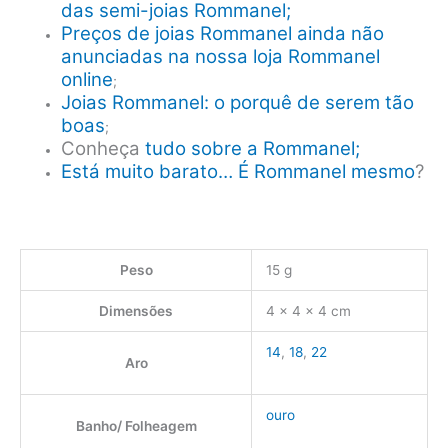
das semi-joias Rommanel;
Preços de joias Rommanel ainda não
anunciadas na nossa loja Rommanel
online
;
Joias Rommanel: o porquê de serem tão
boas
;
Conheça
tudo sobre a Rommanel;
Está muito barato… É Rommanel mesmo
?
Peso
15 g
Dimensões
4 × 4 × 4 cm
14
,
18
,
22
Aro
ouro
Banho/ Folheagem