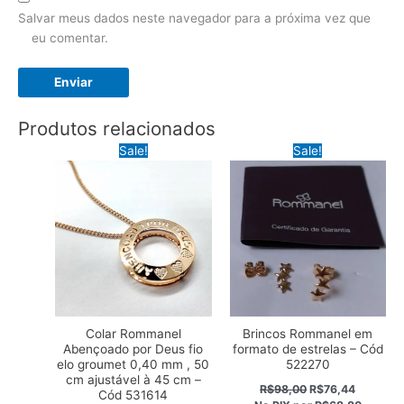
Salvar meus dados neste navegador para a próxima vez que
eu comentar.
Produtos relacionados
Sale!
Sale!
Colar Rommanel
Brincos Rommanel em
Abençoado por Deus fio
formato de estrelas – Cód
elo groumet 0,40 mm , 50
522270
cm ajustável à 45 cm –
O
O
R$
98,00
R$
76,44
Cód 531614
preço
preço