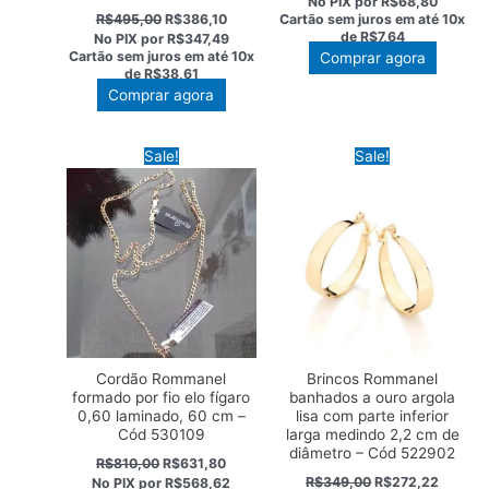
No PIX por
R$68,80
original
atual
O
O
R$
495,00
R$
386,10
Cartão sem juros em até
10x
era:
é:
preço
preço
de
R$7,64
No PIX por
R$347,49
R$98,00.
R$76,44
original
atual
Cartão sem juros em até
10x
Comprar agora
era:
é:
de
R$38,61
R$495,00.
R$386,10.
Comprar agora
Sale!
Sale!
Cordão Rommanel
Brincos Rommanel
formado por fio elo fígaro
banhados a ouro argola
0,60 laminado, 60 cm –
lisa com parte inferior
Cód 530109
larga medindo 2,2 cm de
diâmetro – Cód 522902
O
O
R$
810,00
R$
631,80
preço
preço
O
O
R$
349,00
R$
272,22
No PIX por
R$568,62