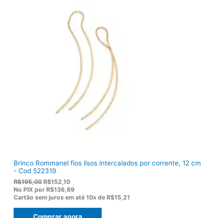
g
a
i
l
n
é
a
:
l
R
e
$
r
9
a
2
:
,
R
8
$
2
1
.
1
9
,
0
0
.
Brinco Rommanel fios lisos intercalados por corrente, 12 cm
- Cod 522319
O
O
R$
195,00
R$
152,10
p
p
No PIX por
R$136,89
r
r
Cartão sem juros em até
10x de
R$15,21
e
e
ç
ç
Comprar agora