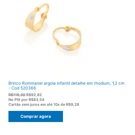
l
R
e
$
r
1
a
3
:
6
R
,
$
5
1
0
7
.
5
,
0
0
.
Brinco Rommanel argola infantil detalhe em rhodium, 1,2 cm
- Cod 520366
O
O
R$
119,00
R$
92,82
p
p
No PIX por
R$83,54
r
r
Cartão sem juros em até
10x de
R$9,28
e
e
ç
ç
Comprar agora
o
o
o
a
r
t
i
u