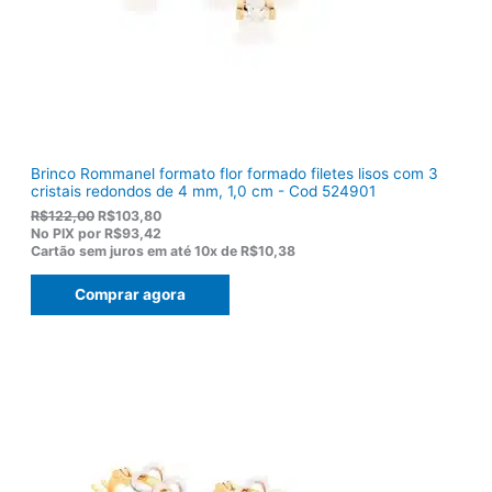
1
0
5
.
5
,
0
0
.
Brinco Rommanel formato flor formado filetes lisos com 3
cristais redondos de 4 mm, 1,0 cm - Cod 524901
O
O
R$
122,00
R$
103,80
p
p
No PIX por
R$93,42
r
r
Cartão sem juros em até
10x de
R$10,38
e
e
ç
ç
Comprar agora
o
o
o
a
r
t
i
u
g
a
i
l
n
é
a
:
l
R
e
$
r
1