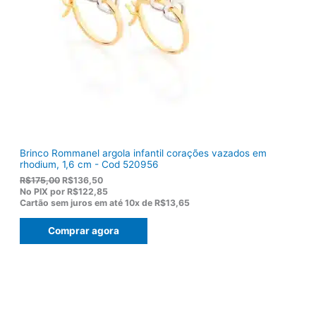
a
0
:
3
R
,
$
8
1
0
2
.
2
,
0
0
.
Brinco Rommanel argola infantil corações vazados em
rhodium, 1,6 cm - Cod 520956
O
O
R$
175,00
R$
136,50
p
p
No PIX por
R$122,85
r
r
Cartão sem juros em até
10x de
R$13,65
e
e
ç
ç
Comprar agora
o
o
o
a
r
t
i
u
g
a
i
l
n
é
a
: