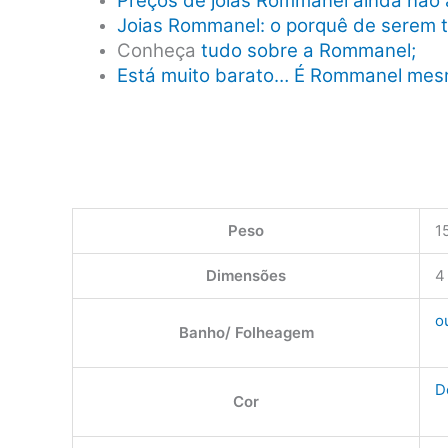
Preços de joias Rommanel ainda não 
Joias Rommanel: o porquê de serem 
Conheça
tudo sobre a Rommanel;
Está muito barato… É Rommanel me
Peso
1
Dimensões
4
o
Banho/ Folheagem
D
Cor