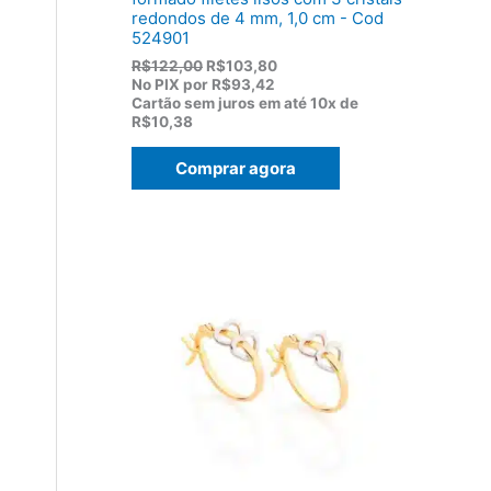
redondos de 4 mm, 1,0 cm - Cod
524901
O
O
R$
122,00
R$
103,80
p
p
No PIX por
R$93,42
r
r
Cartão sem juros em até
10x de
e
e
R$10,38
ç
ç
o
o
Comprar agora
o
a
r
t
i
u
g
a
i
l
n
é
a
:
l
R
e
$
r
1
a
0
:
3
R
,
$
8
1
0
2
.
2