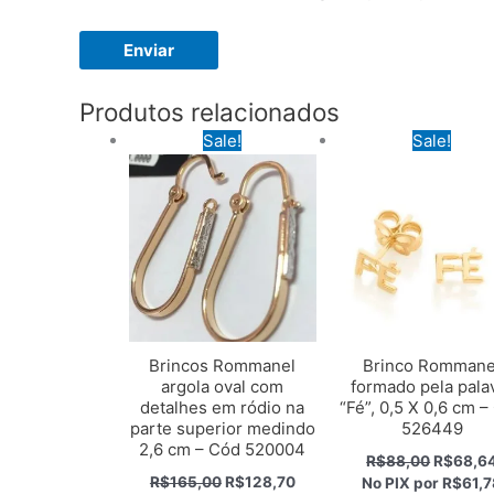
Produtos relacionados
Sale!
Sale!
Brincos Rommanel
Brinco Rommane
argola oval com
formado pela pala
detalhes em ródio na
“Fé”, 0,5 X 0,6 cm –
parte superior medindo
526449
2,6 cm – Cód 520004
O
R$
88,00
R$
68,6
preço
O
O
R$
165,00
R$
128,70
No PIX por
R$61,7
original