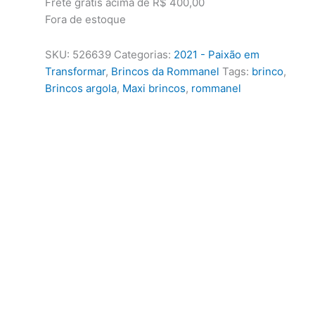
Frete grátis acima de R$ 400,00
Fora de estoque
SKU:
526639
Categorias:
2021 - Paixão em
Transformar
,
Brincos da Rommanel
Tags:
brinco
,
Brincos argola
,
Maxi brincos
,
rommanel