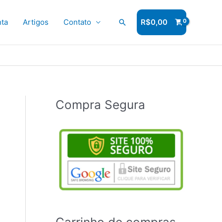
ta
Artigos
Contato
Pesquisar
R$
0,00
Compra Segura
Carrinho de compras