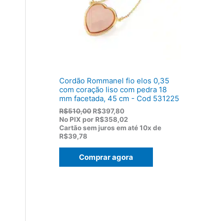
:
,
R
8
$
2
1
.
1
9
,
0
0
Cordão Rommanel fio elos 0,35
.
com coração liso com pedra 18
mm facetada, 45 cm - Cod 531225
O
O
R$
510,00
R$
397,80
p
p
No PIX por
R$358,02
r
r
Cartão sem juros em até
10x de
e
e
R$39,78
ç
ç
o
o
Comprar agora
o
a
r
t
i
u
g
a
i
l
n
é
a
:
l
R