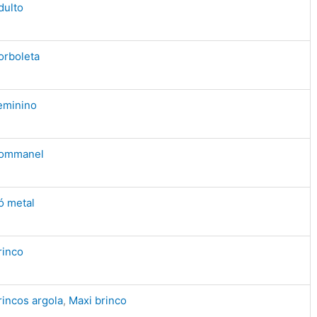
dulto
orboleta
eminino
ommanel
ó metal
rinco
rincos argola
,
Maxi brinco