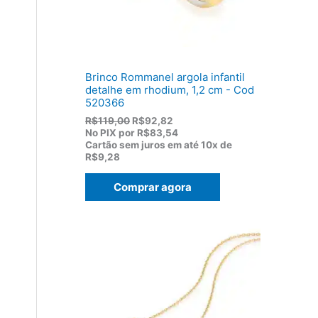
1
0
7
.
5
,
0
0
Brinco Rommanel argola infantil
.
detalhe em rhodium, 1,2 cm - Cod
520366
O
O
R$
119,00
R$
92,82
p
p
No PIX por
R$83,54
r
r
Cartão sem juros em até
10x de
e
e
R$9,28
ç
ç
o
o
Comprar agora
o
a
r
t
i
u
g
a
i
l
n
é
a
:
l
R
e
$
r
9
a
2