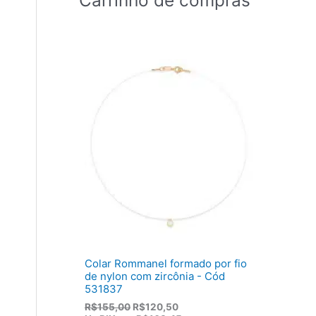
Colar Rommanel formado por fio
de nylon com zircônia - Cód
531837
O
O
R$
155,00
R$
120,50