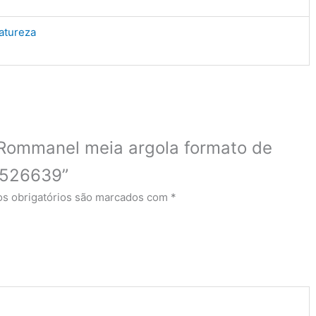
atureza
o Rommanel meia argola formato de
d 526639”
s obrigatórios são marcados com
*