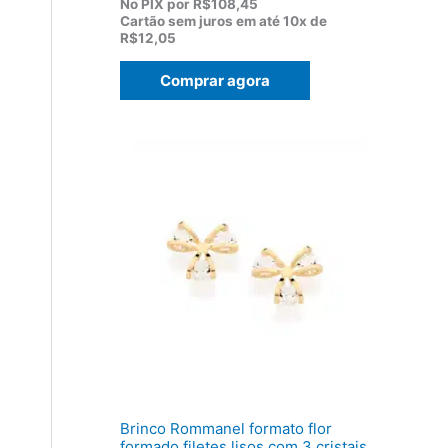
p
p
No PIX por
R$108,45
r
r
Cartão sem juros em até
10x de
e
e
R$12,05
ç
ç
o
o
Comprar agora
o
a
r
t
i
u
g
a
i
l
n
é
a
:
l
R
e
$
r
1
a
2
:
0
R
,
$
5
1
0
5
.
5
,
0
0
Brinco Rommanel formato flor
.
formado filetes lisos com 3 cristais