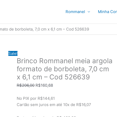
Rommanel
Minha Con
ato de borboleta, 7,0 cm x 6,1 cm – Cod 526639
Sale!
Brinco Rommanel meia argola
formato de borboleta, 7,0 cm
x 6,1 cm – Cod 526639
O
O
R$
206,00
R$
160,68
preço
preço
original
atual
No PIX por
R$144,61
era:
é:
Cartão sem juros em até
10x de
R$16,07
R$206,00.
R$160,68.