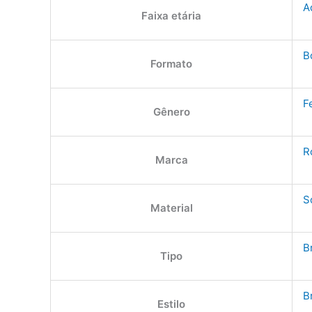
A
Faixa etária
B
Formato
F
Gênero
R
Marca
S
Material
B
Tipo
B
Estilo