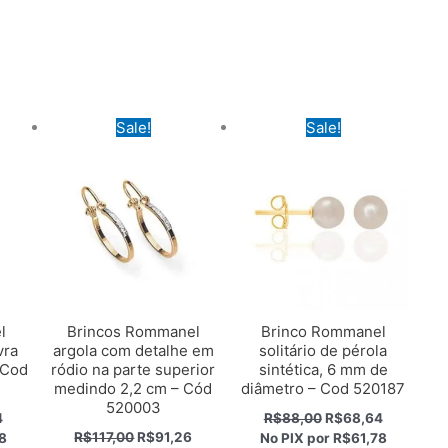
Sale!
Sale!
l
Brincos Rommanel
Brinco Rommanel
vra
argola com detalhe em
solitário de pérola
 Cod
ródio na parte superior
sintética, 6 mm de
medindo 2,2 cm – Cód
diâmetro – Cod 520187
520003
O
O
O
4
R$
88,00
R$
68,64
preço
preço
preço
O
O
R$
117,00
R$
91,26
8
No PIX por
R$61,78
atual
original
atual