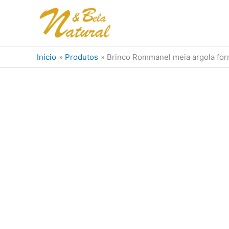
Ir
para
o
conteúdo
Início
Produtos
Brinco Rommanel meia argola form