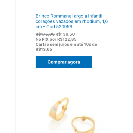
,
0
0
Brinco Rommanel argola infantil
.
corações vazados em rhodium, 1,6
cm - Cod 520956
O
O
R$
175,00
R$
136,50
p
p
No PIX por
R$122,85
r
r
Cartão sem juros em até
10x de
e
e
R$13,65
ç
ç
o
o
Comprar agora
o
a
r
t
i
u
g
a
i
l
n
é
a
:
l
R
e
$
r
1
a
3
:
6
R
,
$
5