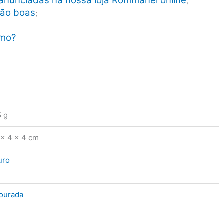
anunciadas na nossa loja Rommanel online
;
tão boas
;
smo?
5 g
 × 4 × 4 cm
uro
ourada