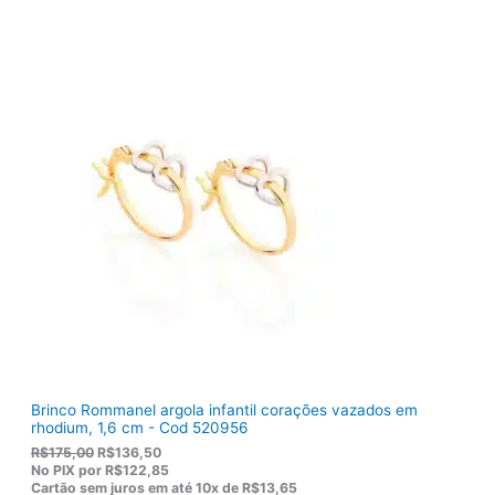
r
t
i
u
g
a
i
l
n
é
a
:
l
R
e
$
r
1
a
0
:
3
R
,
$
8
1
0
2
.
2
,
0
0
.
Brinco Rommanel argola infantil corações vazados em
rhodium, 1,6 cm - Cod 520956
O
O
R$
175,00
R$
136,50
p
p
No PIX por
R$122,85
r
r
Cartão sem juros em até
10x de
R$13,65