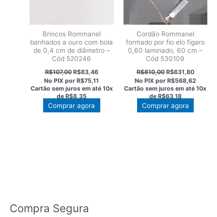
Brincos Rommanel
Cordão Rommanel
banhados a ouro com bola
formado por fio elo fígaro
de 0,4 cm de diâmetro –
0,60 laminado, 60 cm –
Cód 520246
Cód 530109
O
O
O
O
R$
107,00
R$
83,46
R$
810,00
R$
631,80
preço
preço
preço
preço
No PIX por
R$75,11
No PIX por
R$568,62
original
atual
original
atual
Cartão sem juros em até
10x
Cartão sem juros em até
10x
era:
é:
era:
é:
de
R$8,35
de
R$63,18
R$107,00.
R$83,46.
R$810,00.
R$631,8
Comprar agora
Comprar agora
Compra Segura