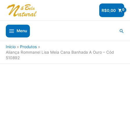
Ir
para
R$
0,00
o
conteúdo
Pesq
Menu
Início
Produtos
Aliança Rommanel Lisa Meia Cana Banhada A Ouro – Cód
510892