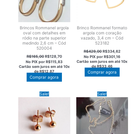
Brincos Rommanel argola
Brinco Rommanel formato
oval com detalhes em
argola com coração
ródio na parte superior
vazado, 3,4 cm – Cód
medindo 2,6 cm – Cód
523182
520004
O
O
R$
429,00
R$
334,62
preço
preço
O
O
R$
165,00
R$
128,70
No PIX por
R$301,16
original
atual
preço
preço
Cartão sem juros em até
10x
No PIX por
R$115,83
era:
é:
original
atual
de
R$33,46
Cartão sem juros em até
10x
R$429,00.
R$334,
era:
é:
de
R$12,87
Comprar agora
R$165,00.
R$128,70.
Comprar agora
Sale!
Sale!