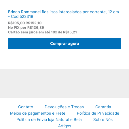
Brinco Rommanel fios lisos intercalados por corrente, 12 cm
- Cod 522319
O
O
R$
195,00
R$
152,10
p
p
No PIX por
R$136,89
r
r
Cartão sem juros em até
10x de
R$15,21
e
e
ç
ç
Comprar agora
o
o
o
a
r
t
i
u
g
a
i
l
n
é
a
:
l
R
e
$
r
1
a
5
:
2
R
,
Contato
Devoluções e Trocas
Garantia
$
1
Meios de pagamentos e Frete
Política de Privacidade
1
0
Política de Envio loja Natural e Bela
Sobre Nós
9
.
5
Artigos
,