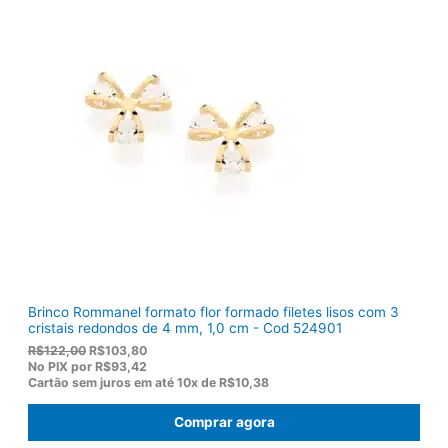
i
l
n
é
a
:
l
R
e
$
r
1
a
2
:
0
R
,
$
5
1
0
5
.
5
,
0
0
.
Brinco Rommanel formato flor formado filetes lisos com 3
cristais redondos de 4 mm, 1,0 cm - Cod 524901
O
O
R$
122,00
R$
103,80
p
p
No PIX por
R$93,42
r
r
Cartão sem juros em até
10x de
R$10,38
e
e
ç
ç
Comprar agora
o
o
o
a