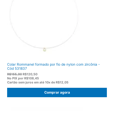
Colar Rommanel formado por fio de nylon com zircônia -
Cód 531837
O
O
R$
155,00
R$
120,50
p
p
No PIX por
R$108,45
r
r
Cartão sem juros em até
10x de
R$12,05
e
e
ç
ç
Comprar agora
o
o
o
a
r
t
i
u
g
a