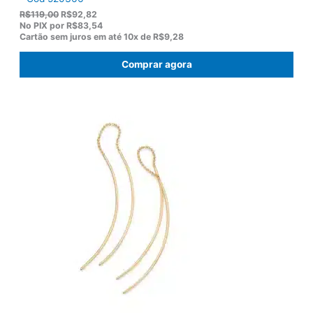
O
O
R$
119,00
R$
92,82
p
p
No PIX por
R$83,54
r
r
Cartão sem juros em até
10x de
R$9,28
e
e
ç
ç
Comprar agora
o
o
o
a
r
t
i
u
g
a
i
l
n
é
a
:
l
R
e
$
r
9
a
2
:
,
R
8
$
2
1
.
1
9
,
0
0
.