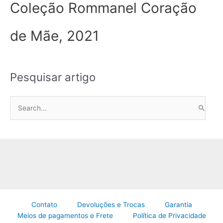
Coleção Rommanel Coração
de Mãe, 2021
Pesquisar artigo
P
e
s
q
u
i
s
a
Contato
Devoluções e Trocas
Garantia
r
Meios de pagamentos e Frete
Política de Privacidade