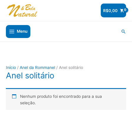
Ir
para
R$
0,00
o
conteúdo
Pesq
Menu
Início
/
Anel da Rommanel
/ Anel solitário
Anel solitário
Nenhum produto foi encontrado para a sua
seleção.