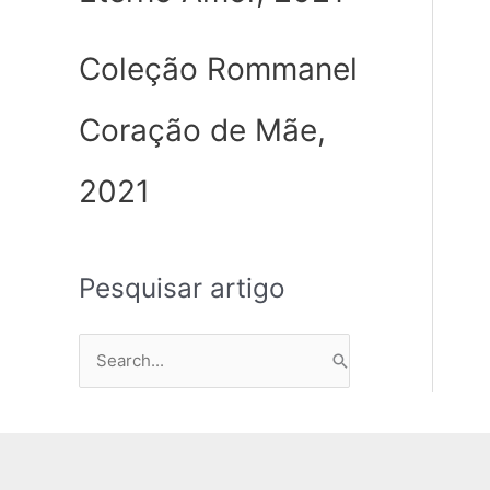
Coleção Rommanel
Coração de Mãe,
2021
Pesquisar artigo
P
e
s
q
u