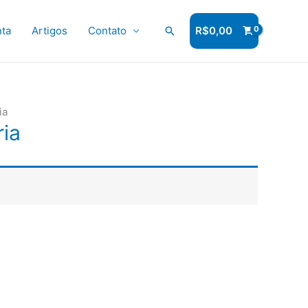
ta
Artigos
Contato
Pesquisar
R$
0,00
ia
ria