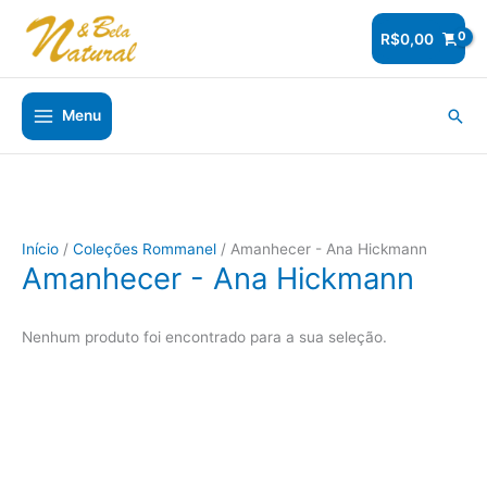
Ir
para
R$
0,00
o
conteúdo
Pesq
Menu
Início
/
Coleções Rommanel
/ Amanhecer - Ana Hickmann
Amanhecer - Ana Hickmann
Nenhum produto foi encontrado para a sua seleção.