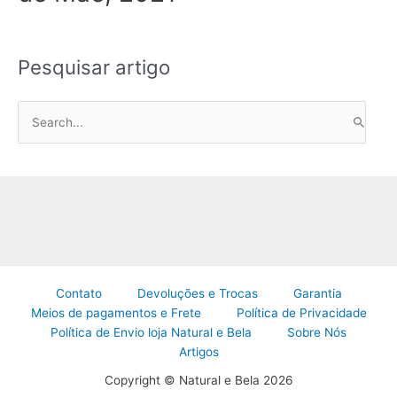
Pesquisar artigo
P
e
s
q
u
i
s
a
Contato
Devoluções e Trocas
Garantia
r
Meios de pagamentos e Frete
Política de Privacidade
p
Política de Envio loja Natural e Bela
Sobre Nós
o
Artigos
r
Copyright © Natural e Bela 2026