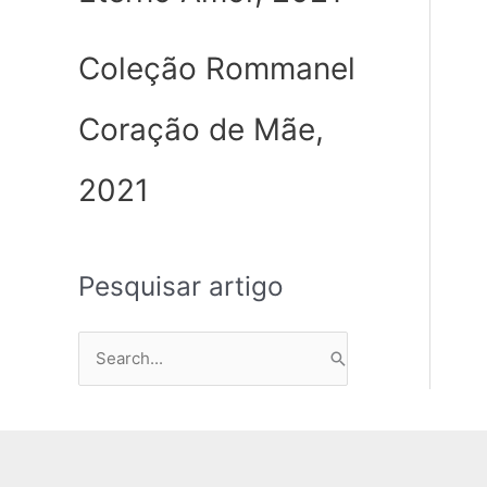
Coleção Rommanel
Coração de Mãe,
2021
Pesquisar artigo
P
e
s
q
u