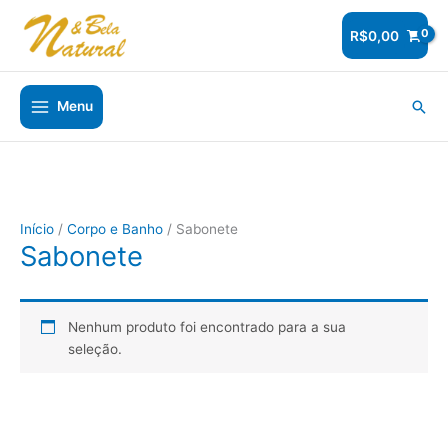
Ir
para
R$
0,00
o
conteúdo
Pesq
Menu
Início
/
Corpo e Banho
/ Sabonete
Sabonete
Nenhum produto foi encontrado para a sua
seleção.