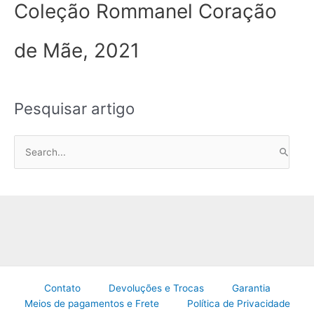
Coleção Rommanel Coração
de Mãe, 2021
Pesquisar artigo
P
e
s
q
u
i
s
a
Contato
Devoluções e Trocas
Garantia
r
Meios de pagamentos e Frete
Política de Privacidade