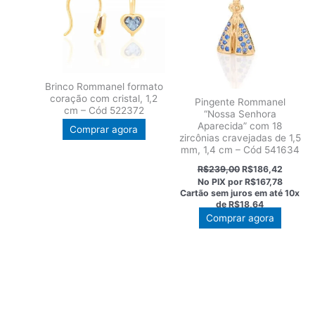
opções
podem
podem
ser
ser
escolhi
escolhidas
na
na
página
Brinco Rommanel formato
página
do
coração com cristal, 1,2
Pingente Rommanel
do
produt
cm – Cód 522372
“Nossa Senhora
produto
Aparecida” com 18
Comprar agora
zircônias cravejadas de 1,5
mm, 1,4 cm – Cód 541634
O
O
R$
239,00
R$
186,42
preço
preço
No PIX por
R$167,78
original
atual
Cartão sem juros em até
10x
era:
é:
de
R$18,64
R$239,00.
R$186,
Comprar agora