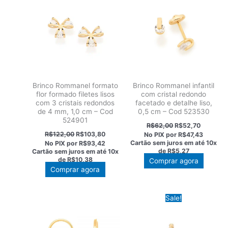
Brinco Rommanel formato
Brinco Rommanel infantil
flor formado filetes lisos
com cristal redondo
com 3 cristais redondos
facetado e detalhe liso,
de 4 mm, 1,0 cm – Cod
0,5 cm – Cod 523530
524901
O
O
R$
62,00
R$
52,70
preço
preço
O
O
R$
122,00
R$
103,80
No PIX por
R$47,43
original
atual
preço
preço
Cartão sem juros em até
10x
No PIX por
R$93,42
era:
é:
original
atual
de
R$5,27
Cartão sem juros em até
10x
R$62,00.
R$52,70
era:
é:
de
R$10,38
Este
Comprar agora
R$122,00.
R$103,80.
Este
Comprar agora
produt
produto
tem
tem
várias
Sale!
várias
variant
variantes.
As
As
opções