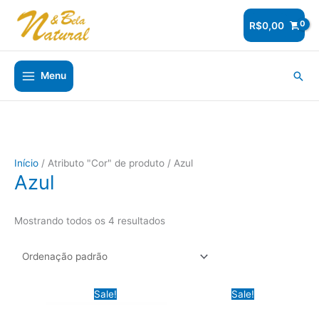
Ir
para
R$
0,00
o
conteúdo
Pesq
Menu
Início
/ Atributo "Cor" de produto / Azul
Azul
Mostrando todos os 4 resultados
Sale!
Sale!