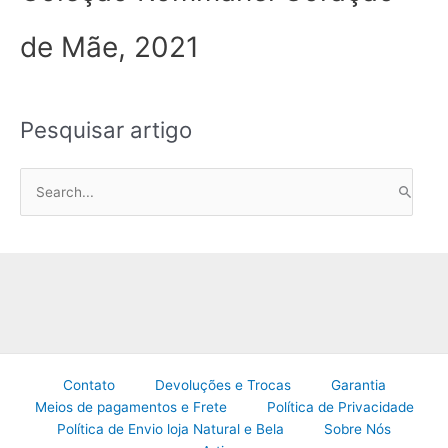
de Mãe, 2021
Pesquisar artigo
P
e
s
q
u
i
s
a
Contato
Devoluções e Trocas
Garantia
r
Meios de pagamentos e Frete
Política de Privacidade
p
Política de Envio loja Natural e Bela
Sobre Nós