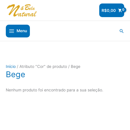
Ir
para
R$
0,00
o
conteúdo
Pesq
Menu
Início
/ Atributo "Cor" de produto / Bege
Bege
Nenhum produto foi encontrado para a sua seleção.