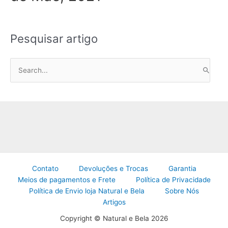
Pesquisar artigo
P
e
s
q
u
i
s
a
Contato
Devoluções e Trocas
Garantia
r
Meios de pagamentos e Frete
Política de Privacidade
p
Política de Envio loja Natural e Bela
Sobre Nós
o
Artigos
r
Copyright © Natural e Bela 2026