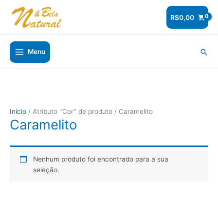
Ir
para
R$
0,00
o
conteúdo
Pesq
Menu
Início
/ Atributo "Cor" de produto / Caramelito
Caramelito
Nenhum produto foi encontrado para a sua
seleção.