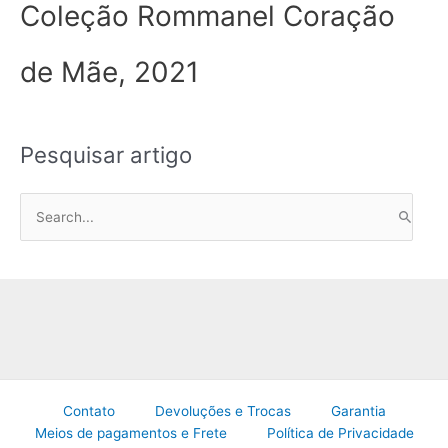
Coleção Rommanel Coração
de Mãe, 2021
Pesquisar artigo
P
e
s
q
u
i
s
a
Contato
Devoluções e Trocas
Garantia
r
Meios de pagamentos e Frete
Política de Privacidade