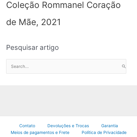
Coleção Rommanel Coração
de Mãe, 2021
Pesquisar artigo
P
e
s
q
u
i
s
a
Contato
Devoluções e Trocas
Garantia
r
Meios de pagamentos e Frete
Política de Privacidade