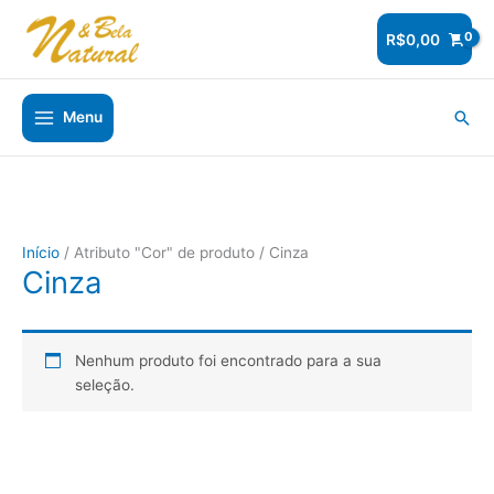
Ir
para
R$
0,00
o
conteúdo
Pesq
Menu
Início
/ Atributo "Cor" de produto / Cinza
Cinza
Nenhum produto foi encontrado para a sua
seleção.