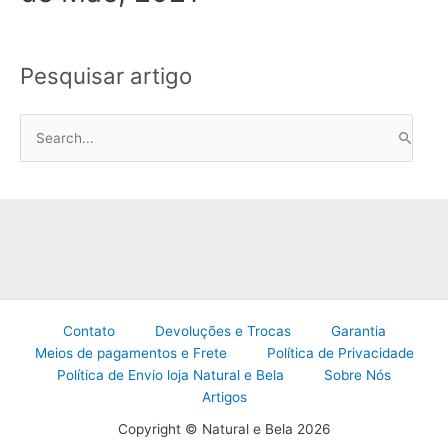
Pesquisar artigo
P
e
s
q
u
i
s
a
Contato
Devoluções e Trocas
Garantia
r
Meios de pagamentos e Frete
Política de Privacidade
p
Política de Envio loja Natural e Bela
Sobre Nós
o
Artigos
r
Copyright © Natural e Bela 2026