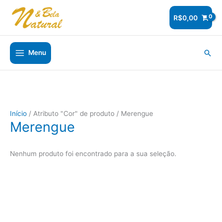
Ir
para
R$
0,00
o
conteúdo
Pesq
Menu
Início
/ Atributo "Cor" de produto / Merengue
Merengue
Nenhum produto foi encontrado para a sua seleção.