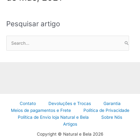
Pesquisar artigo
P
e
s
q
u
i
s
a
Contato
Devoluções e Trocas
Garantia
r
Meios de pagamentos e Frete
Política de Privacidade
p
Política de Envio loja Natural e Bela
Sobre Nós
o
Artigos
r
Copyright © Natural e Bela 2026