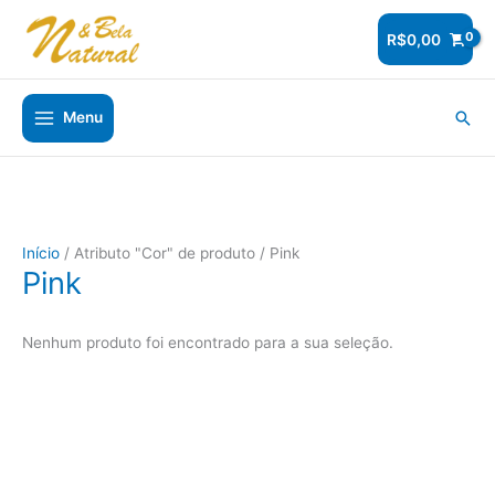
Ir
para
R$
0,00
o
conteúdo
Pesq
Menu
Início
/ Atributo "Cor" de produto / Pink
Pink
Nenhum produto foi encontrado para a sua seleção.